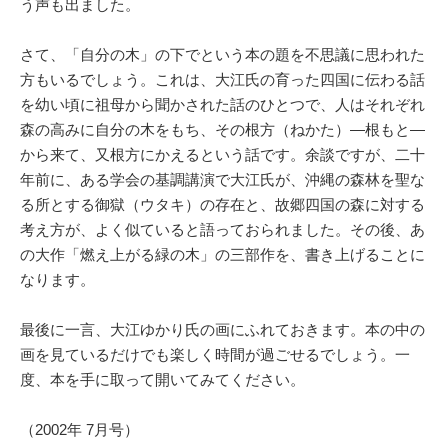
う声も出ました。
さて、「自分の木」の下でという本の題を不思議に思われた
方もいるでしょう。これは、大江氏の育った四国に伝わる話
を幼い頃に祖母から聞かされた話のひとつで、人はそれぞれ
森の高みに自分の木をもち、その根方（ねかた）―根もと―
から来て、又根方にかえるという話です。余談ですが、二十
年前に、ある学会の基調講演で大江氏が、沖縄の森林を聖な
る所とする御獄（ウタキ）の存在と、故郷四国の森に対する
考え方が、よく似ていると語っておられました。その後、あ
の大作「燃え上がる緑の木」の三部作を、書き上げることに
なります。
最後に一言、大江ゆかり氏の画にふれておきます。本の中の
画を見ているだけでも楽しく時間が過ごせるでしょう。一
度、本を手に取って開いてみてください。
（2002年 7月号）