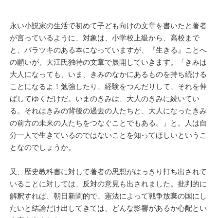
永い小説家の生活で初めて子ども向けの文章を書いたと著者
が言っているように、対象は、小学校上級から、高校まで
と、バラツキのある本になっていますが、『生きる』ことへ
の願いが、大江氏独特の文章で展開していきます。「きみは
大人になっても、いま、きみのなかにあるものを持ち続ける
ことになるよ！勉強したり、経験をつんだりして、それを伸
ばしてゆくだけだ。いまのきみは、大人のきみに続いてい
る。それはきみの背後の過去の人たちと、大人になったきみ
の前方の未来の人たちをつなぐことでもある。」と。人は自
分一人で生きているのではないことを知ってほしいというこ
となのでしょうか。
又、歴史教科書に対して著者の思想がはっきり打ち出されて
いることに対しては、反対の意見も出されました。批判的に
解釈すれば、朝日新聞的で、憲法によって戦争放棄の国にし
たいと結論だけ出してきては、どんな影響があるか心配とい