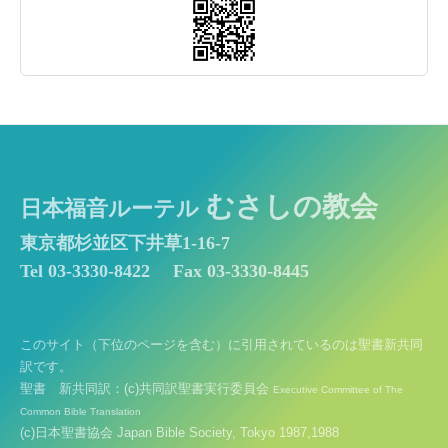
むさしの教会
日本福音ルーテル
東京都杉並区下井草1-16-7
Tel 03-3330-8422
Fax 03-3330-8445
このサイト（下位のページを含む）に引用されているのは聖書新共同
訳です。
聖書 新共同訳：(c)共同訳聖書実行委員会
Executive Committee of The
Common Bible Translation
(c)日本聖書協会 Japan Bible Society, Tokyo 1987,1988