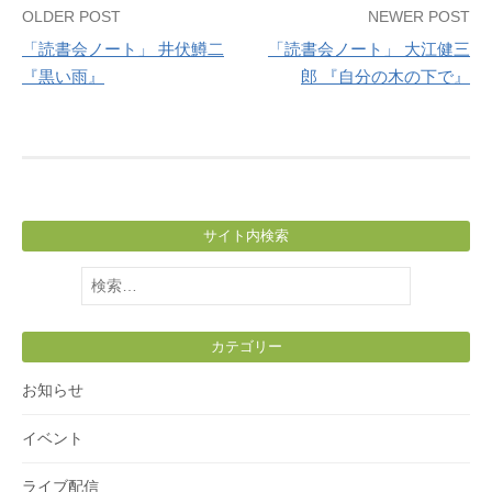
Post
OLDER POST
NEWER POST
「読書会ノート」 井伏鱒二
「読書会ノート」 大江健三
navigation
『黒い雨』
郎 『自分の木の下で』
サイト内検索
検
索:
カテゴリー
お知らせ
イベント
ライブ配信