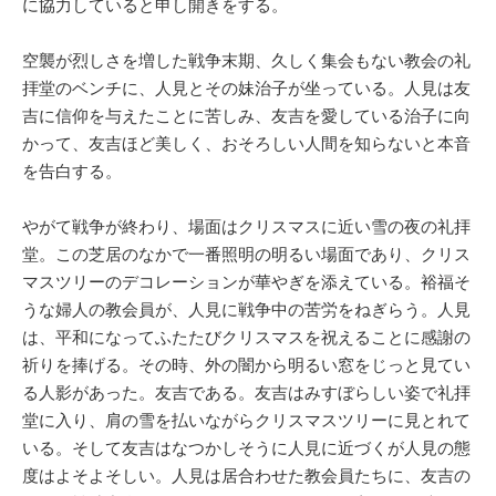
に協力していると申し開きをする。
空襲が烈しさを増した戦争末期、久しく集会もない教会の礼
拝堂のベンチに、人見とその妹治子が坐っている。人見は友
吉に信仰を与えたことに苦しみ、友吉を愛している治子に向
かって、友吉ほど美しく、おそろしい人間を知らないと本音
を告白する。
やがて戦争が終わり、場面はクリスマスに近い雪の夜の礼拝
堂。この芝居のなかで一番照明の明るい場面であり、クリス
マスツリーのデコレーションが華やぎを添えている。裕福そ
うな婦人の教会員が、人見に戦争中の苦労をねぎらう。人見
は、平和になってふたたびクリスマスを祝えることに感謝の
祈りを捧げる。その時、外の闇から明るい窓をじっと見てい
る人影があった。友吉である。友吉はみすぼらしい姿で礼拝
堂に入り、肩の雪を払いながらクリスマスツリーに見とれて
いる。そして友吉はなつかしそうに人見に近づくが人見の態
度はよそよそしい。人見は居合わせた教会員たちに、友吉の