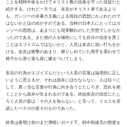
ことを戦時中命をかけてキリスト教の信条を守った信徒だと
紹介する。けれど一方では、友吉がキリスト者であるより
も、ガンジーの非暴力主義による抵抗の思想にかぶれたので
はないかとほのめかすのである。当時の日本人にとってはガ
ンジーの思想は、あまりにも現実離れのした空想でしかなか
ったのである。また他の人を犠牲にしても自分の信念を貫く
ことはエゴイズムではないかと、人見は友吉に追い打ちをか
ける。友吉は衝撃のあまり、握りしめていた両手を震わせて
椅子から滑り落ち床に膝をついてしまう。
友吉の行為がエゴイズムだという人見の言葉は論理的に正し
いように思えるが、それは詭弁にほかならない。人は往々に
して、真っ当な言葉や行為に向き合うとたじろぎ、恐れを抱
くことから詭弁が生まれるのである。終始友吉の信念にたじ
ろぐ人見の姿は「その人を知らない」と言って、イエスを否
認したペテロの姿そのものであった。
終章は夜明け前のまだ薄暗いガード下。戦中戦後兄の態度を