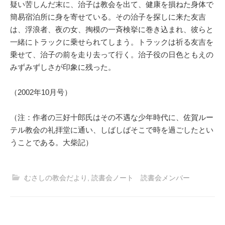
疑い苦しんだ末に、治子は教会を出て、健康を損ねた身体で
簡易宿泊所に身を寄せている。その治子を探しに来た友吉
は、浮浪者、夜の女、掏模の一斉検挙に巻き込まれ、彼らと
一緒にトラックに乗せられてしまう。トラックは祈る友吉を
乗せて、治子の前を走り去って行く。治子役の日色ともえの
みずみずしさが印象に残った。
（2002年10月号）
（注：作者の三好十郎氏はその不遇な少年時代に、佐賀ルー
テル教会の礼拝堂に通い、しばしばそこで時を過ごしたとい
うことである。大柴記）
むさしの教会だより
,
読書会ノート 読書会メンバー