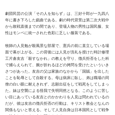
劇団民芸の公演「その人を知らず」は、三好十郎が一九四八
年に書き下ろした戯曲である。劇の時代背景は第二次大戦中
から敗戦直後までの間であり、登場人物の男性は国民服、女
性はモンペに統一された色彩に乏しい服装である。
牧師の人見勉が殺風景な部屋で、憲兵の前に直立している場
面で幕が上がる。この背後には人見が洗礼を授けた時計修理
工片倉友吉「殺すなかれ」の教えを守り、徴兵拒否をした科
で捕らえられて、腕が折れるほどの拷問を受けたといういき
さつがあった。友吉の父は家族のなかから「国賊」を出した
ことを恥辱として自殺する。母は病床に臥し、弟は職場の同
僚の白い眼に耐えきれず、志願出征をして戦死をしてしまっ
た。妹は空襲による怪我で失明同然となる。このように苦し
い目にあっている友吉とのかかわりを人見は問われているの
だが、彼は友吉の徴兵拒否の行動は、キリスト教会となんの
関係もないと答える。そして人見自身は日本国民として戦争