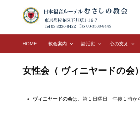
Skip
to
content
HOME
教会案内
諸活動
心の支え
女性会（ ヴィニヤードの会
ヴィニヤードの会
は、第１日曜日 午後１時か