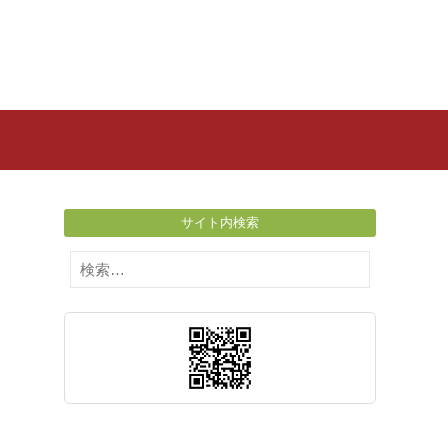
サイト内検索
検
索: