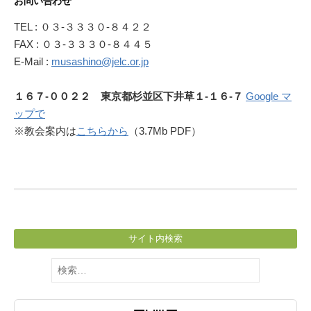
お問い合わせ
TEL : ０３-３３３０-８４２２
FAX : ０３-３３３０-８４４５
E-Mail :
musashino@jelc.or.jp
１６７-００２２ 東京都杉並区下井草１-１６-７
Google マ
ップで
※教会案内は
こちらから
（3.7Mb PDF）
サイト内検索
検
索: