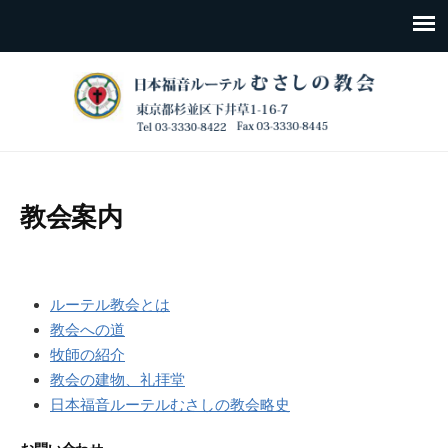
教会案内
ルーテル教会とは
教会への道
牧師の紹介
教会の建物、礼拝堂
日本福音ルーテルむさしの教会略史