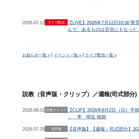
2026.07.12
【LIVE】2026年7月12日10:3
ライブ配信
んで、あるものは百倍にもなった」
|
|
お知らせ一覧 »
イベント一覧 »
ライブ配信一覧 »
説教（音声版・クリップ）／週報(司式部分)
2026.08.02
【CLIP】2026年8月2日（日
説教クリップ
」 李 明生 牧師
2026.07.25
【音声版】【週報：司式部分】2026
音声版