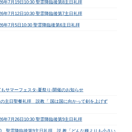
年7月19日10:30 聖霊降臨後第8主日礼拝
年7月12日10:30 聖霊降臨後第7主日礼拝
年7月5日10:30 聖霊降臨後第6主日礼拝
子どもサマーフェスタ-夏祭り-開催のお知らせ
）平和の主日聖餐礼拝 説教「 国は国に向かって剣を上げず
年7月26日10:30 聖霊降臨後第9主日礼拝
)10：30 聖霊降臨後第9主日礼拝 説 教「どんな種よりも小さい