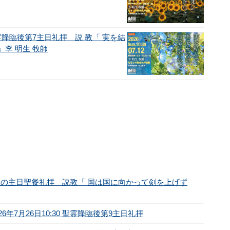
0 聖霊降臨後第7主日礼拝 説 教「 実を結
李 明生 牧師
）平和の主日聖餐礼拝 説教「 国は国に向かって剣を上げず
年7月26日10:30 聖霊降臨後第9主日礼拝