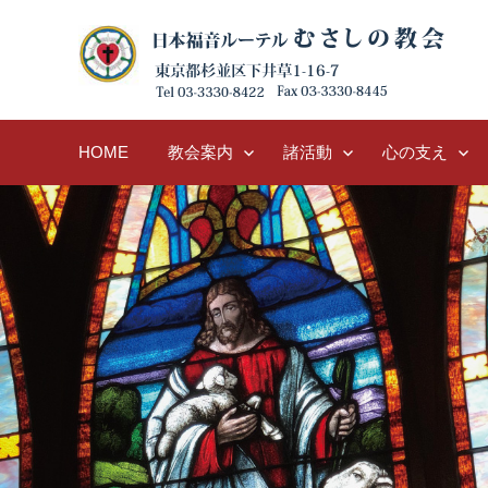
Skip
to
content
HOME
教会案内
諸活動
心の支え