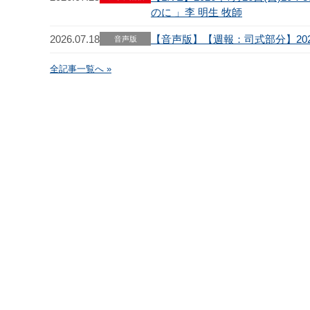
のに 」李 明生 牧師
2026.07.18
【音声版】【週報：司式部分】2026
音声版
全記事一覧へ »