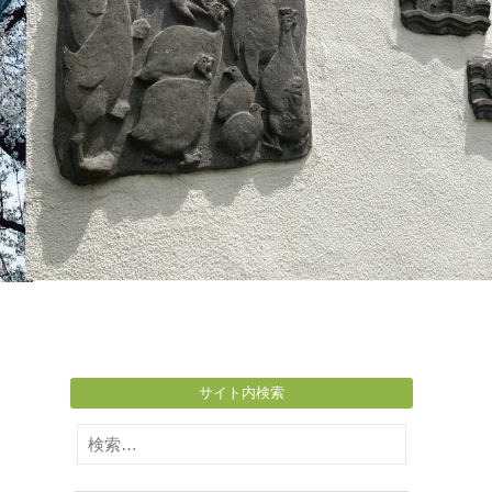
サイト内検索
検
索: