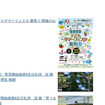
子どもサマーフェスタ-夏祭り-開催のお
0：30 聖霊降臨後第9主日礼拝 説 教
明生 牧師
0 聖霊降臨後第8主日礼拝 説 教「育つま
師