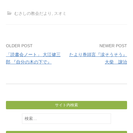
むさしの教会だより
,
スオミ
Post
OLDER POST
NEWER POST
「読書会ノート」 大江健三
たより巻頭言『涙そうそう』
navigation
郎 『自分の木の下で』
大柴 譲治
サイト内検索
検
索: