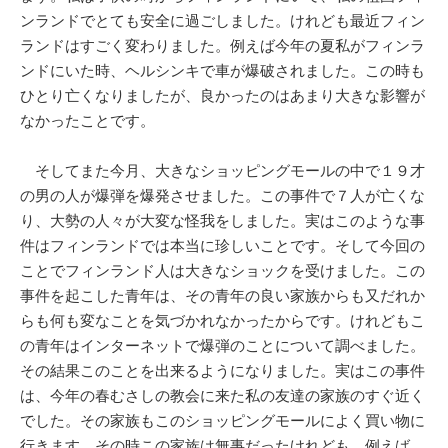
ンランドでとても安全に過ごしました。けれども最近フィン
ランドはすごく変わりました。例えば今年の夏私がフィンラ
ンドにいた時、ヘルシンキで車が爆破されました。この時も
ひとり亡くなりましたが、良かったのはあまり大きな影響が
なかったことです。
そしてまた今月、大きなショッピングモールの中で１９才
の男の人が爆弾を爆発させました。この事件で７人が亡くな
り、大勢の人々が大変な怪我をしました。実はこのような事
件はフィンランドでは本当に珍しいことです。そして今回の
ことでフィンランド人は大きなショックを受けました。この
事件を起こした青年は、その青年の良い家族からも又だれか
らも何も変なことを気づかれなかったからです。けれどもこ
の青年はインターネットで爆弾のことについて調べました。
その結果このことを出来るようになりました。実はこの事件
は、今年の春むさしの教会に来た私の友達の家族のすぐ近く
でした。その家族もこのショッピングモールによく買い物に
行きます。その時この家族は無事だったけれども、例えば、