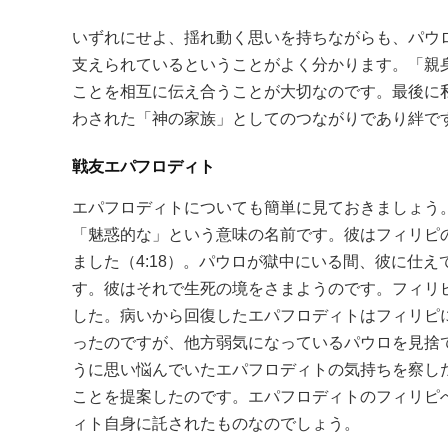
いずれにせよ、揺れ動く思いを持ちながらも、パウ
支えられているということがよく分かります。「親
ことを相互に伝え合うことが大切なのです。最後に
わされた「神の家族」としてのつながりであり絆で
戦友エパフロディト
エパフロディトについても簡単に見ておきましょう
「魅惑的な」という意味の名前です。彼はフィリピ
ました（4:18）。パウロが獄中にいる間、彼に仕
す。彼はそれで生死の境をさまようのです。フィリ
した。病いから回復したエパフロディトはフィリピ
ったのですが、他方弱気になっているパウロを見捨
うに思い悩んでいたエパフロディトの気持ちを察し
ことを提案したのです。エパフロディトのフィリピ
ィト自身に託されたものなのでしょう。