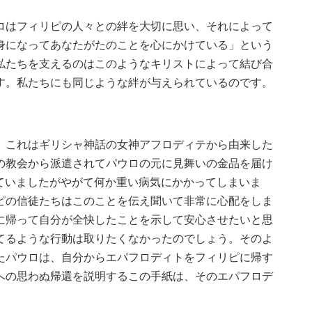
ロはフィリピの人々との絆を大切に思い、それによって
身になってあなたがたのことを心にかけている」という
私たちを支えるのはこのようなキリストによって結び合
す。私たちにも同じような絆が与えられているのです。
。これはギリシャ神話の女神アフロディテから由来した
の教会から派遣されてパウロの元に見舞いの金品を届け
えていましたがやがて何か重い病気にかかってしまいま
ピの信徒たちはこのことを伝え聞いて非常に心配をしま
に帰って自分が全快したことを示して安心させたいと思
てるような行動は取りたくなかったのでしょう。そのよ
たパウロは、自分からエパフロディトをフィリピに帰す
への思わぬ帰還を説明するこの手紙は、そのエパフロデ