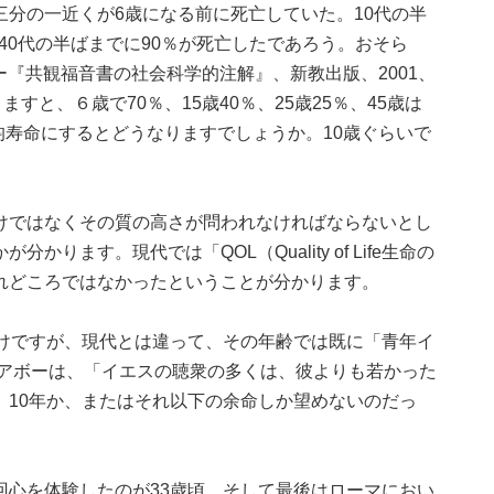
分の一近くが6歳になる前に死亡していた。10代の半
て40代の半ばまでに90％が死亡したであろう。おそら
ー『共観福音書の社会科学的注解』、新教出版、2001、
すと、６歳で70％、15歳40％、25歳25％、45歳は
均寿命にするとどうなりますでしょうか。10歳ぐらいで
けではなくその質の高さが問われなければならないとし
ます。現代では「QOL（Quality of Life生命の
れどころではなかったということが分かります。
わけですが、現代とは違って、その年齢では既に「青年イ
ロアボーは、「イエスの聴衆の多くは、彼よりも若かった
、10年か、またはそれ以下の余命しか望めないのだっ
回心を体験したのが33歳頃、そして最後はローマにおい