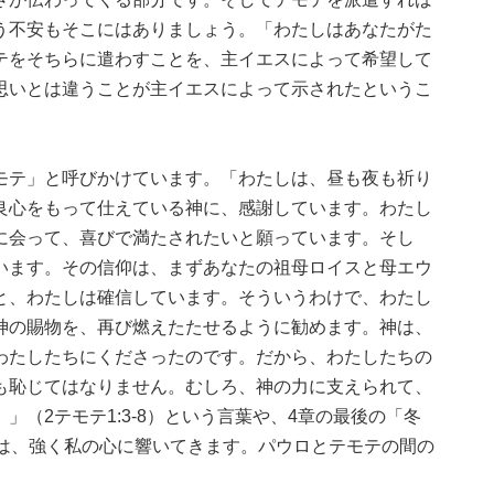
う不安もそこにはありましょう。「わたしはあなたがた
テをそちらに遣わすことを、主イエスによって希望して
思いとは違うことが主イエスによって示されたというこ
モテ」と呼びかけています。「わたしは、昼も夜も祈り
良心をもって仕えている神に、感謝しています。わたし
に会って、喜びで満たされたいと願っています。そし
います。その信仰は、まずあなたの祖母ロイスと母エウ
と、わたしは確信しています。そういうわけで、わたし
神の賜物を、再び燃えたたせるように勧めます。神は、
わたしたちにくださったのです。だから、わたしたちの
も恥じてはなりません。むしろ、神の力に支えられて、
（2テモテ1:3-8）という言葉や、4章の最後の「冬
どは、強く私の心に響いてきます。パウロとテモテの間の