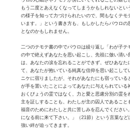
もう二度とあえなくなってしまうかもしれないとい
の様子を知って力づけられたいので、間もなくテモ
います。」という書き方も、もしかしたらパウロの
となのかもしれません。
二つのテモテ書の中でパウロは繰り返し「わが子テ
の中で絶えずあなたを思い起こし、先祖に倣い清い
は、あなたの涙を忘れることができず、ぜひあなた
て、あなたが抱いている純真な信仰を思い起こして
ニケに宿りましたが、それがあなたにも宿っている
が手を置いたことによってあなたに与えられている
おくびょうの霊ではなく、力と愛と思慮分別の霊を
主を証しすることも、わたしが主の囚人であること
福音のためにわたしと共に苦しみを忍んでください。」
になる前に来て下さい。」（21節）という言葉な
強い絆が迫ってきます。