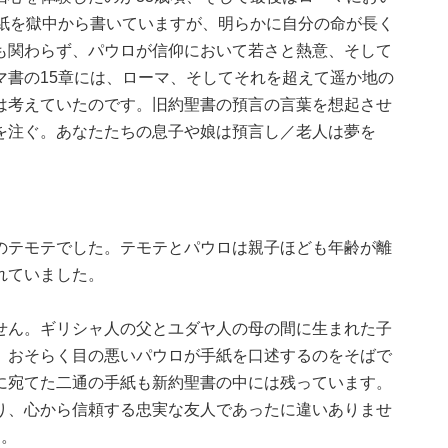
手紙を獄中から書いていますが、明らかに自分の命が長く
も関わらず、パウロが信仰において若さと熱意、そして
マ書の15章には、ローマ、そしてそれを超えて遥か地の
は考えていたのです。旧約聖書の預言の言葉を想起させ
を注ぐ。あなたたちの息子や娘は預言し／老人は夢を
のテモテでした。テモテとパウロは親子ほども年齢が離
れていました。
せん。ギリシャ人の父とユダヤ人の母の間に生まれた子
。おそらく目の悪いパウロが手紙を口述するのをそばで
に宛てた二通の手紙も新約聖書の中には残っています。
り、心から信頼する忠実な友人であったに違いありませ
す。