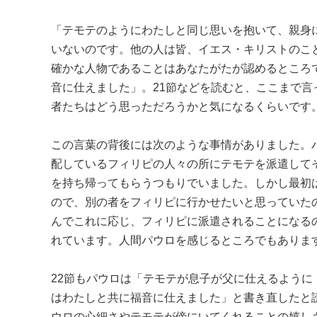
「テモテのようにわたしと同じ思いを抱いて、親身
いないのです。他の人は皆、イエス・キリストのこ
確かな人物であることはあなたがたが認めるところ
音に仕えました」。21節などを読むと、ここまで
者たちはどう思っただろうかと気になるくらいです
この言葉の背後には次のような事情がありました。
配しているフィリピの人々の所にテモテを派遣して
を持ち帰ってもらうつもりでいました。しかし最初
ので、別の者をフィリピに行かせたいと思っていた
んでこれに応じ、フィリピに派遣されることになる
れています。人間パウロを感じるところでもありま
22節もパウロは「テモテが息子が父に仕えるよう
はわたしと共に福音に仕えました」と書き直したと
ウロの心細さやテモテが傍にいてくれることの嬉し