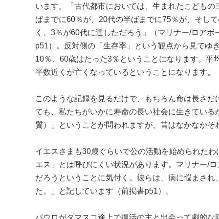
います。「古代都市においては、生まれたこどもの三
ばまでに60％が、20代の半ばまでに75％が、そし
く、3％が60代に達しただろう」（マリナー/ロアボ
p51）。反対側の「生存率」という観点から見てゆきま
10％、60歳はたった3％ということになります。平
半数近くが亡くなっているということになります。
このような記録を見るだけで、もちろん命は長さだ
ても、私たちがいかに寿命の長い社会に生きているかが分かり
質）」ということが問われますが、昔はなかなかそ
イエスさまも30歳ぐらいで公の活動を始められた
エス」とは呼びにくい状況があります。マリナー/
だろうということに気付く。彼らは、病に悩まされ
た。」と記しています（前掲書p51）。
パウロがダマスコ途上で復活の主と出会って劇的な