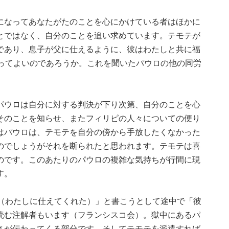
になってあなたがたのことを心にかけている者はほかに
とではなく、自分のことを追い求めています。テモテが
であり、息子が父に仕えるように、彼はわたしと共に福
言ってよいのであろうか。これを聞いたパウロの他の同労
。
パウロは自分に対する判決が下り次第、自分のことを心
そのことを知らせ、またフィリピの人々についての便り
はパウロは、テモテを自分の傍から手放したくなかった
のでしょうがそれを断られたと思われます。テモテは喜
のです。このあたりのパウロの複雑な気持ちが行間に現
す。
に（わたしに仕えてくれた）」と書こうとして途中で「彼
読む注解者もいます（フランシスコ会）。獄中にあるパ
さが伝わってくる部分です。そしてテモテを派遣すれば