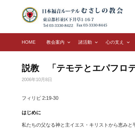
Skip
to
content
HOME
教会案内
諸活動
心の支え
説教 「テモテとエパフロ
2006年10月8日
フィリピ 2:19-30
はじめに
私たちの父なる神と主イエス・キリストから恵みと