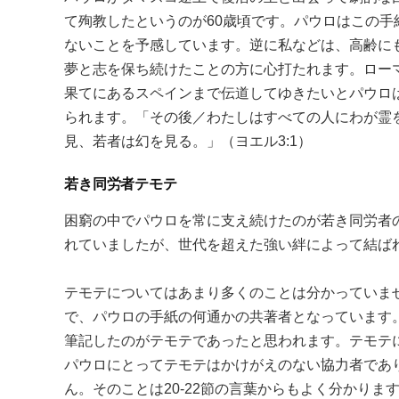
て殉教したというのが60歳頃です。パウロはこの
ないことを予感しています。逆に私などは、高齢に
夢と志を保ち続けたことの方に心打たれます。ロー
果てにあるスペインまで伝道してゆきたいとパウロ
られます。「その後／わたしはすべての人にわが霊
見、若者は幻を見る。」（ヨエル3:1）
若き同労者テモテ
困窮の中でパウロを常に支え続けたのが若き同労者
れていましたが、世代を超えた強い絆によって結ば
テモテについてはあまり多くのことは分かっていま
で、パウロの手紙の何通かの共著者となっています
筆記したのがテモテであったと思われます。テモテ
パウロにとってテモテはかけがえのない協力者であ
ん。そのことは20-22節の言葉からもよく分かりま