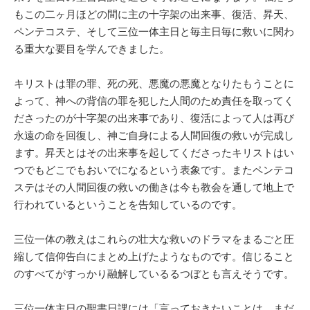
もこの二ヶ月ほどの間に主の十字架の出来事、復活、昇天、
ペンテコステ、そして三位一体主日と毎主日毎に救いに関わ
る重大な要目を学んできました。
キリストは罪の罪、死の死、悪魔の悪魔となりたもうことに
よって、神への背信の罪を犯した人間のため責任を取ってく
ださったのが十字架の出来事であり、復活によって人は再び
永遠の命を回復し、神ご自身による人間回復の救いが完成し
ます。昇天とはその出来事を起してくださったキリストはい
つでもどこでもおいでになるという表象です。またペンテコ
ステはその人間回復の救いの働きは今も教会を通して地上で
行われているということを告知しているのです。
三位一体の教えはこれらの壮大な救いのドラマをまるごと圧
縮して信仰告白にまとめ上げたようなものです。信じること
のすべてがすっかり融解しているるつぼとも言えそうです。
三位一体主日の聖書日課には「言っておきたいことは、まだ