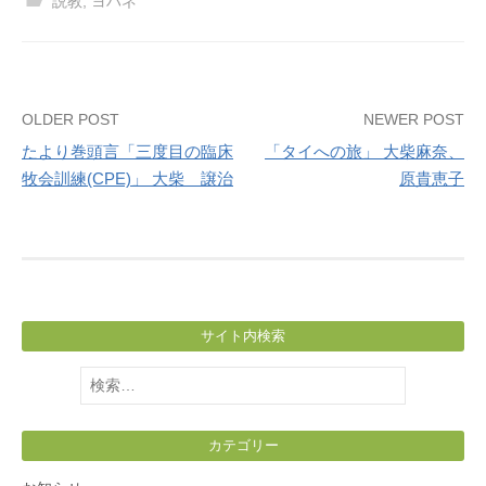
説教
,
ヨハネ
Post
OLDER POST
NEWER POST
たより巻頭言「三度目の臨床
「タイへの旅」 大柴麻奈、
navigation
牧会訓練(CPE)」 大柴 譲治
原貴恵子
サイト内検索
検
索:
カテゴリー