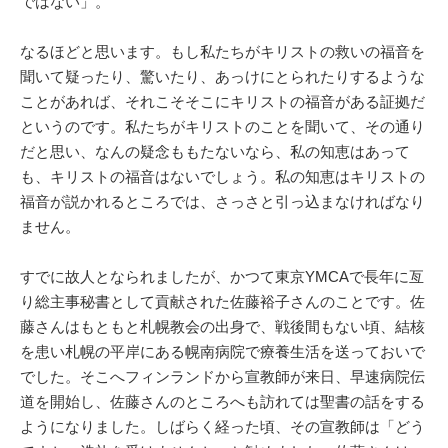
ではない」。
なるほどと思います。もし私たちがキリストの救いの福音を
聞いて疑ったり、驚いたり、あっけにとられたりするような
ことがあれば、それこそそこにキリストの福音がある証拠だ
というのです。私たちがキリストのことを聞いて、その通り
だと思い、なんの疑念ももたないなら、私の知恵はあって
も、キリストの福音はないでしょう。私の知恵はキリストの
福音が説かれるところでは、さっさと引っ込まなければなり
ません。
すでに故人となられましたが、かつて東京YMCAで長年に亙
り総主事秘書として貢献された佐藤裕子さんのことです。佐
藤さんはもともと札幌教会の出身で、戦後間もない頃、結核
を患い札幌の平岸にある幌南病院で療養生活を送っておいで
でした。そこへフィンランドから宣教師が来日、早速病院伝
道を開始し、佐藤さんのところへも訪れては聖書の話をする
ようになりました。しばらく経った頃、その宣教師は「どう