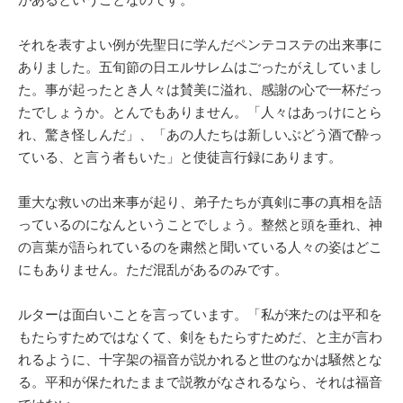
それを表すよい例が先聖日に学んだペンテコステの出来事に
ありました。五旬節の日エルサレムはごったがえしていまし
た。事が起ったとき人々は賛美に溢れ、感謝の心で一杯だっ
たでしょうか。とんでもありません。「人々はあっけにとら
れ、驚き怪しんだ」、「あの人たちは新しいぶどう酒で酔っ
ている、と言う者もいた」と使徒言行録にあります。
重大な救いの出来事が起り、弟子たちが真剣に事の真相を語
っているのになんということでしょう。整然と頭を垂れ、神
の言葉が語られているのを粛然と聞いている人々の姿はどこ
にもありません。ただ混乱があるのみです。
ルターは面白いことを言っています。「私が来たのは平和を
もたらすためではなくて、剣をもたらすためだ、と主が言わ
れるように、十字架の福音が説かれると世のなかは騒然とな
る。平和が保たれたままで説教がなされるなら、それは福音