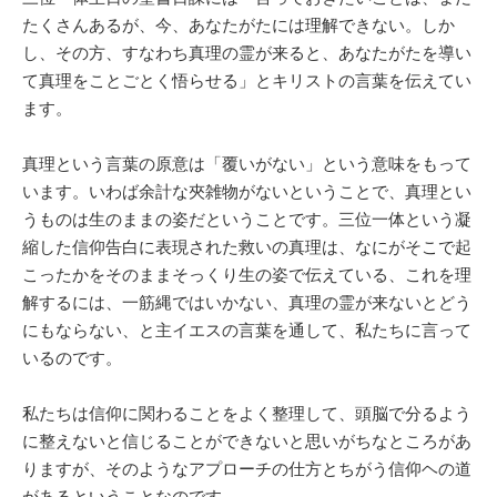
たくさんあるが、今、あなたがたには理解できない。しか
し、その方、すなわち真理の霊が来ると、あなたがたを導い
て真理をことごとく悟らせる」とキリストの言葉を伝えてい
ます。
真理という言葉の原意は「覆いがない」という意味をもって
います。いわば余計な夾雑物がないということで、真理とい
うものは生のままの姿だということです。三位一体という凝
縮した信仰告白に表現された救いの真理は、なにがそこで起
こったかをそのままそっくり生の姿で伝えている、これを理
解するには、一筋縄ではいかない、真理の霊が来ないとどう
にもならない、と主イエスの言葉を通して、私たちに言って
いるのです。
私たちは信仰に関わることをよく整理して、頭脳で分るよう
に整えないと信じることができないと思いがちなところがあ
りますが、そのようなアプローチの仕方とちがう信仰ヘの道
があるということなのです。