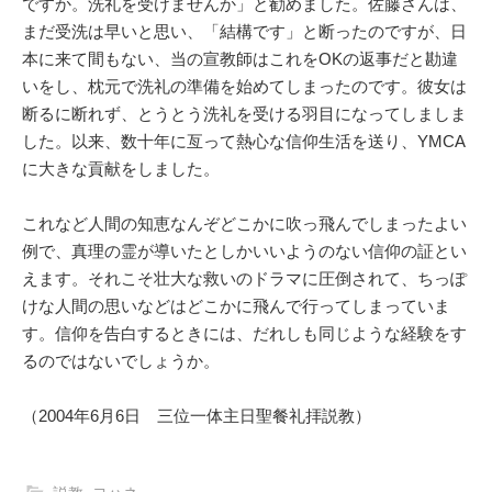
ですか。洗礼を受けませんか」と勧めました。佐藤さんは、
まだ受洗は早いと思い、「結構です」と断ったのですが、日
本に来て間もない、当の宣教師はこれをOKの返事だと勘違
いをし、枕元で洗礼の準備を始めてしまったのです。彼女は
断るに断れず、とうとう洗礼を受ける羽目になってしましま
した。以来、数十年に亙って熱心な信仰生活を送り、YMCA
に大きな貢献をしました。
これなど人間の知恵なんぞどこかに吹っ飛んでしまったよい
例で、真理の霊が導いたとしかいいようのない信仰の証とい
えます。それこそ壮大な救いのドラマに圧倒されて、ちっぽ
けな人間の思いなどはどこかに飛んで行ってしまっていま
す。信仰を告白するときには、だれしも同じような経験をす
るのではないでしょうか。
（2004年6月6日 三位一体主日聖餐礼拝説教）