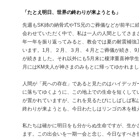
「たとえ明日、世界の終わりが来ようとも」
先週もSK姉の納骨式やTS兄のご葬儀などが前半に
会わせていただく中で、私は一人の人間としてさま
年一年を振り返ってみると、教会では夏の耐震補強
います。1月、２月、３月、４月とご葬儀が続き、9
が続きました。それ以外にも5月末に榎津重喜神学生
月にはKM夫人が神さまのみもとに帰ってゆかれま
人間が「死への存在」であると見たのはハイデッガ
に落ちてゆくように、この地上での生命を短くして
が置かれていますが、これを見るたびにしばしば私
終わりが来ようとも、今日わたしはリンゴの木を植
私たちは確かに明日をも分からぬ生命ですが、生か
ます。この出会いを一期一会と念じ、今日なすべき