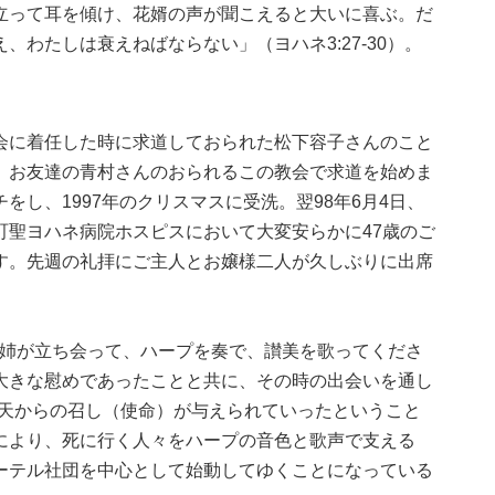
立って耳を傾け、花婿の声が聞こえると大いに喜ぶ。だ
わたしは衰えねばならない」（ヨハネ3:27-30）。
会に着任した時に求道しておられた松下容子さんのこと
、お友達の青村さんのおられるこの教会で求道を始めま
し、1997年のクリスマスに受洗。翌98年6月4日、
町聖ヨハネ病院ホスピスにおいて大変安らかに47歳のご
す。先週の礼拝にご主人とお嬢様二人が久しぶりに出席
N姉が立ち会って、ハープを奏で、讃美を歌ってくださ
大きな慰めであったことと共に、その時の出会いを通し
y という天からの召し（使命）が与えられていったということ
により、死に行く人々をハープの音色と歌声で支える
ーテル社団を中心として始動してゆくことになっている