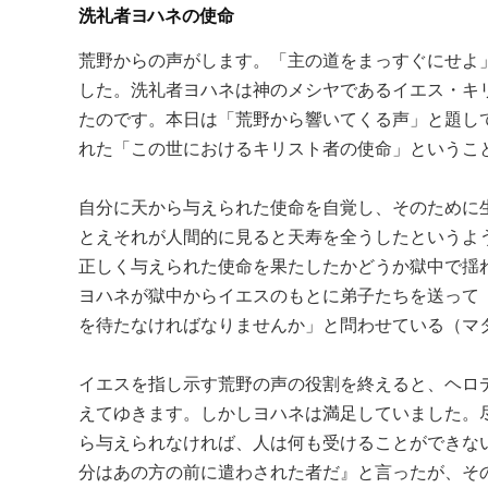
洗礼者ヨハネの使命
荒野からの声がします。「主の道をまっすぐにせよ
した。洗礼者ヨハネは神のメシヤであるイエス・キ
たのです。本日は「荒野から響いてくる声」と題し
れた「この世におけるキリスト者の使命」というこ
自分に天から与えられた使命を自覚し、そのために
とえそれが人間的に見ると天寿を全うしたというよ
正しく与えられた使命を果たしたかどうか獄中で揺
ヨハネが獄中からイエスのもとに弟子たちを送って
を待たなければなりませんか」と問わせている（マタイ11:
イエスを指し示す荒野の声の役割を終えると、ヘロ
えてゆきます。しかしヨハネは満足していました。
ら与えられなければ、人は何も受けることができな
分はあの方の前に遣わされた者だ』と言ったが、そ