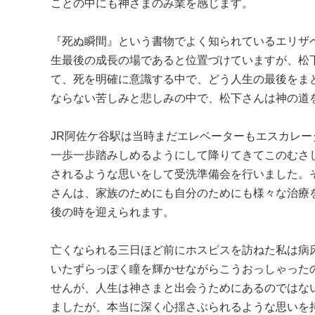
ことの中にも神さまのみ業を感じます。
『死ぬ瞬間』という書物でよく知られているエリザ
生最後の成長の場であると位置づけていますが、松
て、死を明確に意識する中で、どう人生の最後をま
ならない苦しみと悲しみの中で、松下さんは神の道
JR阿佐ケ谷駅は当時まだエレベーターもエスカレ
一歩一歩踏みしめるようにして降りてきてこのむさ
されるような思いをして受洗準備会を行いました。そ
さんは、家族のためにも自分のためにも様々な治療
後の時を迎えられます。
亡くなられる三日ほど前にホスピスを訪ねた私は病
いたずらっぽく瞳を輝かせながらこうおっしゃった
せんが、人生は神さまと出会うためにあるのではな
ましたが、本当に深く心揺さぶられるような思いを