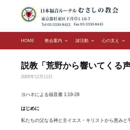
Skip
to
content
HOME
教会案内
諸活動
心の支え
説教「荒野から響いてくる
2005年12月11日
ヨハネによる福音書 1:19-28
はじめに
私たちの父なる神と主イエス・キリストから恵みと