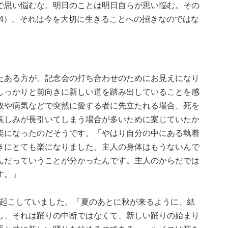
で思い悩むな。明日のことは明日自らが思い悩む。その
34）。それは今を大切に生きることへの招きなのではな
たある方が、記念会の打ち合わせのためにお見えになり
しっかりと前向きに新しい道を踏み出していることを感
故や病気などで突然に愛する者に先立たれる場合、死を
哀しみが長引いてしまう場合が多いために案じていたか
楽になったのだそうです。「やはり自分の中にある執着
きにとても楽になりました。主人の身体はもうないんで
んだっていうことが分かったんです。主人のからだでは
す。」
い起こしていました。「夏のあとに秋が来るように、結
し、それは踊りの中断ではなくて、新しい踊りの始まり