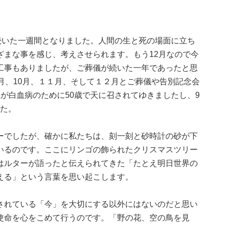
続いた一週間となりました。人間の生と死の場面に立ち
ざまな事を感じ、考えさせられます。もう12月なので今
工事もありましたが、ご葬儀が続いた一年であったと思
月、10月、１１月、そして１２月とご葬儀や告別記念会
が白血病のために50歳で天に召されてゆきましたし、9
した。
ーでしたが、確かに私たちは、刻一刻と砂時計の砂が下
いるのです。ここにリンゴの飾られたクリスマスツリー
はルターが語ったと伝えられてきた「たとえ明日世界の
える」という言葉を思い起こします。
されている「今」を大切にする以外にはないのだと思い
使命を心をこめて行うのです。「野の花、空の鳥を見