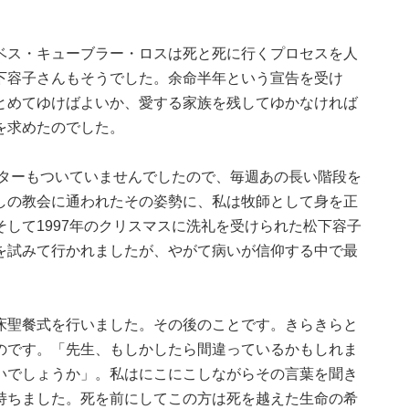
ベス・キューブラー・ロスは死と死に行くプロセスを人
下容子さんもそうでした。余命半年という宣告を受け
とめてゆけばよいか、愛する家族を残してゆかなければ
を求めたのでした。
ーターもついていませんでしたので、毎週あの長い階段を
しの教会に通われたその姿勢に、私は牧師として身を正
して1997年のクリスマスに洗礼を受けられた松下容子
を試みて行かれましたが、やがて病いが信仰する中で最
床聖餐式を行いました。その後のことです。きらきらと
のです。「先生、もしかしたら間違っているかもしれま
いでしょうか」。私はにこにこしながらその言葉を聞き
持ちました。死を前にしてこの方は死を越えた生命の希