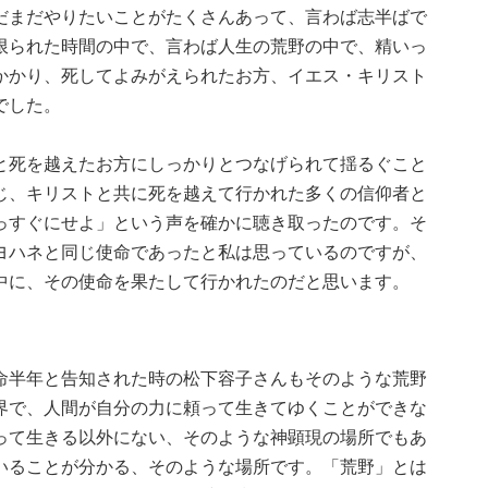
だまだやりたいことがたくさんあって、言わば志半ばで
限られた時間の中で、言わば人生の荒野の中で、精いっ
かかり、死してよみがえられたお方、イエス・キリスト
でした。
と死を越えたお方にしっかりとつなげられて揺るぐこと
じ、キリストと共に死を越えて行かれた多くの信仰者と
っすぐにせよ」という声を確かに聴き取ったのです。そ
ヨハネと同じ使命であったと私は思っているのですが、
中に、その使命を果たして行かれたのだと思います。
命半年と告知された時の松下容子さんもそのような荒野
界で、人間が自分の力に頼って生きてゆくことができな
って生きる以外にない、そのような神顕現の場所でもあ
いることが分かる、そのような場所です。「荒野」とは