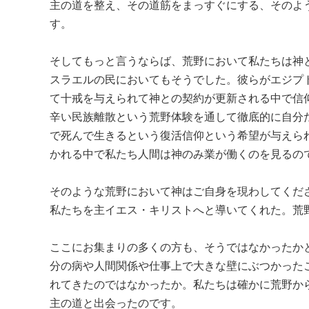
主の道を整え、その道筋をまっすぐにする、そのよ
す。
そしてもっと言うならば、荒野において私たちは神
スラエルの民においてもそうでした。彼らがエジプ
て十戒を与えられて神との契約が更新される中で信
辛い民族離散という荒野体験を通して徹底的に自分
で死んで生きるという復活信仰という希望が与えら
かれる中で私たち人間は神のみ業が働くのを見るの
そのような荒野において神はご自身を現わしてくだ
私たちを主イエス・キリストへと導いてくれた。荒
ここにお集まりの多くの方も、そうではなかったか
分の病や人間関係や仕事上で大きな壁にぶつかった
れてきたのではなかったか。私たちは確かに荒野か
主の道と出会ったのです。