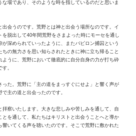
うな場であり、そのような時を指しているのだと思いま
と出会うのです。荒野とは神と出会う場所なのです。イ
トを脱出して40年間荒野をさまよった時にモーセを通し
仰が深められていったように、またバビロン捕囚という
たちの無力さを思い知らされたときに神に立ち帰ること
れように、荒野において徹底的に自分自身の力が打ち砕
です。
さった。荒野に「主の道をまっすぐにせよ」と響く声が
野で主の道と出会ったのです。
と拝察いたします。大きな悲しみや苦しみを通して、自
ことを通して、私たちはキリストと出会うことへと導か
ら響いてくる声を聴いたのです。そこで荒野に敷かれた