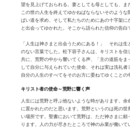
望を見上げておられる。妻としても母としても、ま
この世の人生を終えてゆかねばならないそのような
ぱい道を求め、そして私たちのためにあの十字架に
と出会ってゆかれた。そこから語られた信仰の告白
「人生は神さまと出会うためにある！」 それは生
のない言葉でした。松下容子さんは、キリストを信
共に、荒野の中から響いてくる声、「主の道筋をま
して自分に与えられていた使命、それは実は洗礼者
自分の人生のすべてをそのお方に委ねてゆくことの
キリスト者の使命～荒野に響く声
人生には荒野と呼ぶ他ないような時があります。余
に置かれたのだと思います。荒野というのは死の世
い場所です。聖書において荒野は、ただ神さまに頼
ります。人の力が尽きたところで神のみ業が働いて