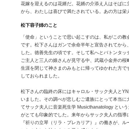
花嫁を迎えるのは花婿だ。花婿の介添え人はそばに
から、わたしは喜びで満たされている。あの方は栄え、
松下容子姉のこと
「使命」ということで思い起こすのは、私がこの教
です。松下さんはガンで余命半年と宣告されてから
した。徳善先生の頃です。そして私へとバトンタッチを
ご主人と三人の娘さんが見守る中、武蔵小金井の桜
生涯を閉じて神さまのみもとに帰ってゆかれた方で
しておられました。
松下さんの臨終の床にはキャロル・サック夫人とY
いました。その調べが悲しむご遺族にとって本当に
てサック夫人に音楽死生学 Musicthanatolog
がとても印象的でした。来年からサック夫人の指導
『祈りの立琴（リラ・プレカリア）』の働きが、ル