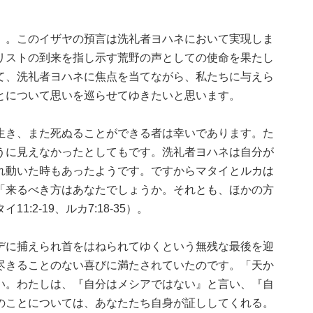
」。このイザヤの預言は洗礼者ヨハネにおいて実現しま
リストの到来を指し示す荒野の声としての使命を果たし
て、洗礼者ヨハネに焦点を当てながら、私たちに与えら
とについて思いを巡らせてゆきたいと思います。
生き、また死ぬることができる者は幸いであります。た
うに見えなかったとしてもです。洗礼者ヨハネは自分が
れ動いた時もあったようです。ですからマタイとルカは
「来るべき方はあなたでしょうか。それとも、ほかの方
2-19、ルカ7:18-35）。
デに捕えられ首をはねられてゆくという無残な最後を迎
尽きることのない喜びに満たされていたのです。「天か
い。わたしは、『自分はメシアではない』と言い、『自
のことについては、あなたたち自身が証ししてくれる。