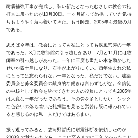
耐震補強工事が完成し、装い新たとなったむさしの教会の礼
拝堂に戻ったのが10月30日。一ヶ月経って昂揚していた気持
ちもようやく落ち着いてきた。もう師走。2005年も最後の月
である。
思えば今年は、教会にとっても私にとっても疾風怒涛の一年
であった。3月に牧師館の引っ越しがあり、7月と11月には牧
師室の引っ越しがあった。一年に三度も重たい本を動かした
せいか四十肩になり、右手が上がりにくい。酉年生まれの私
にとっては忘れられない一年となった。私だけでない。建築
委員会と募金委員会の献身的な働きは言わずもがな。全信徒
の中核として教会を統べてきた六人の役員にとっても2005年
は大変な一年だったであろう。その労を多としたい。シック
な色合いの落ち着いた礼拝堂を見ると労苦は既に報われてい
ると感じるのは私一人だけではあるまい。
振り返ってみると、故河野哲氏に耐震診断を依頼したのが
2003年の秋だったから、ここに至るまでに二年かかったこと