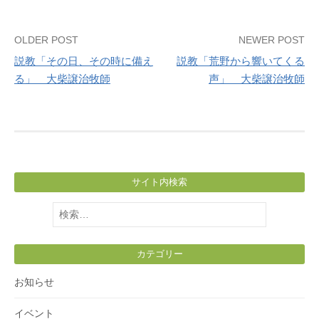
Post
OLDER POST
NEWER POST
説教「その日、その時に備え
説教「荒野から響いてくる
navigation
る」 大柴譲治牧師
声」 大柴譲治牧師
サイト内検索
検
索:
カテゴリー
お知らせ
イベント