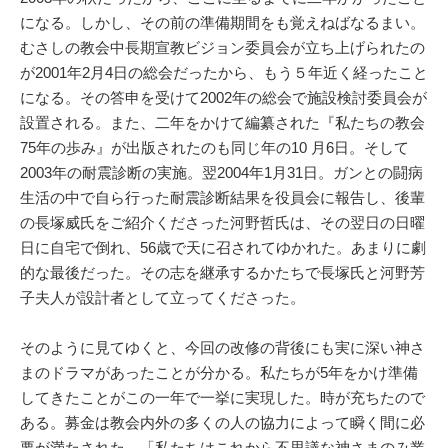
になる。しかし、その前の準備期間をも覚えねばなるまい。
むさしの教会中長期宣教ビジョン委員会が立ち上げられたの
が2001年2月4日の総会だったから、もう５年近く経ったこと
になる。その答申を受けて2002年の総会で施設検討委員会が
設置される。また、二年をかけて編纂された『私たちの教会
75年の歩み』が出版されたのも同じ年の10 月6日。そして
2003年の耐震診断の実施。翌2004年1月31日。ガンとの闘病
生活の中で自ら行った耐震診断結果を役員会に報告し、後輩
の長塚威氏をご紹介くださった河野哲氏は、その翌日の日曜
日に自宅で倒れ、56歳で天に召されてゆかれた。あまりに劇
的な最後だった。その志を継承するかたちで長塚氏と河野芳
子夫人が設計者として立ってくださった。
そのように見てゆくと、今回の改修の背後にも実に深い神さ
まのドラマがあったことが分かる。私たちが5年をかけ準備
してきたことがこの一年で一挙に実現した。時が充ちたので
ある。募金は教会内外の多くの人の協力によって瞬く間に必
要が満たされた。「私たちはこれから不思議な神さまのみ業