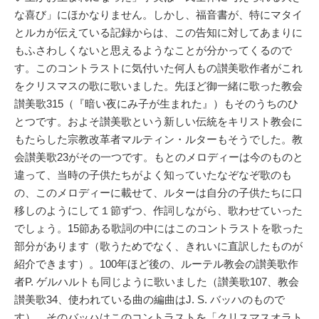
な喜び」にほかなりません。しかし、福音書が、特にマタイ
とルカが伝えている記録からは、この告知に対してあまりに
もふさわしくないと思えるようなことが分かってくるので
す。このコントラストに気付いた何人もの讃美歌作者がこれ
をクリスマスの歌に歌いました。先ほど御一緒に歌った教会
讃美歌315（『暗い夜にみ子が生まれた』）もそのうちのひ
とつです。およそ讃美歌という新しい伝統をキリスト教会に
もたらした宗教改革者マルティン・ルターもそうでした。教
会讃美歌23がその一つです。もとのメロディーは今のものと
違って、当時の子供たちがよく知っていたなぞなぞ歌のも
の、このメロディーに載せて、ルターは自分の子供たちに口
移しのようにして１節ずつ、作詞しながら、歌わせていった
でしょう。15節ある歌詞の中にはこのコントラストを歌った
部分があります（歌うためでなく、きれいに直訳したものが
紹介できます）。100年ほど後の、ルーテル教会の讃美歌作
者P. ゲルハルトも同じように歌いました（讃美歌107、教会
讃美歌34、使われている曲の編曲はJ. S. バッハのもので
す）。そのバッハはこのコントラストを「クリスマスオラト