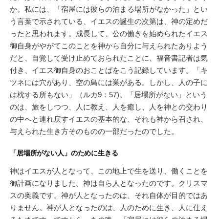
か。私には、「宿屋には彼らの泊まる場所がなかった」とい
う言葉で示されている、イエスの誕生の次第は、神の定めだ
ったと思われます。成長して、公の働きを始められたイエス
御自身がやがてこのことを神から自分に与えられたありよう
だと、自覚して受け止めておられたことに、福音書記者は気
付き、イエス御自身のおことばをこう記録しています。「キ
ツネには穴があり、空の鳥には巣がある。しかし、人の子に
は枕する所もない」（ルカ9：57)。「居場所がない」という
のは、旅をしつつ、人に教え、人を癒し、人を神との交わり
の中へと連れ戻すイエスの基本的な、それも神から召され、
与えられた生き方そのものの一部だったのでした。
「居場所がない人」のために生きる
神はイエスが人となって、この地上で生を送り、働くことを
御計画になりました。神は自ら人となったのです。クリスマ
スの奥義です。神が人となったのは、それ自体が目的ではあ
りません。神が人となったのは、人のために生き、人に仕え