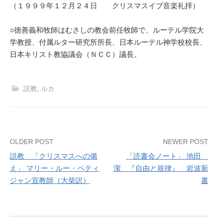
（１９９９年１２月２４日 クリスマスイブ音楽礼拝）
○徳善義和牧師はむさしの教会前任牧師で、ルーテル学院大
学教授、付属ルター研究所所長、日本ルーテル神学校校長、
日本キリスト教協議会（ＮＣＣ）議長。
説教
,
ルカ
Post
OLDER POST
NEWER POST
説教 「クリスマスへの備
「読書会ノート」 池田
navigation
え」 マリー・ルー・ペティ
潔 『自由と規律』 岩波新
ジャン宣教師（大柴訳）
書