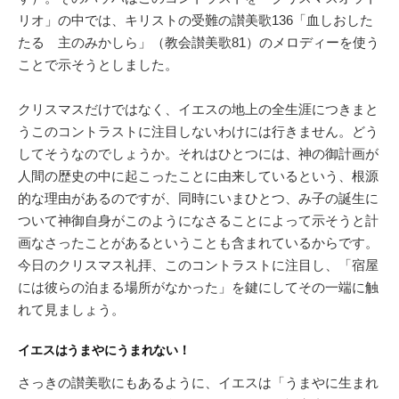
リオ」の中では、キリストの受難の讃美歌136「血しおした
たる 主のみかしら」（教会讃美歌81）のメロディーを使う
ことで示そうとしました。
クリスマスだけではなく、イエスの地上の全生涯につきまと
うこのコントラストに注目しないわけには行きません。どう
してそうなのでしょうか。それはひとつには、神の御計画が
人間の歴史の中に起こったことに由来しているという、根源
的な理由があるのですが、同時にいまひとつ、み子の誕生に
ついて神御自身がこのようになさることによって示そうと計
画なさったことがあるということも含まれているからです。
今日のクリスマス礼拝、このコントラストに注目し、「宿屋
には彼らの泊まる場所がなかった」を鍵にしてその一端に触
れて見ましょう。
イエスはうまやにうまれない！
さっきの讃美歌にもあるように、イエスは「うまやに生まれ