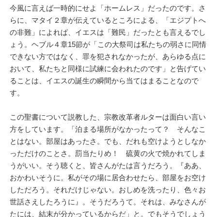
今風に言えば一時的にせよ「ホームレス」だったのです。さ
らに、マタイ２章が伝えているところによる、「エジプトへ
の非難」によれば、イエスは「難民」だったとも言えるでし
ょう。ヘブル４章15節が「この大祭司は私たちの弱さに同情
できない方ではなく、罪を犯されなかったが、あらゆる点に
おいて、私たちと同様に試練に会われたのです」と告げてい
ることは、イエスの誕生の瞬間から当てはまることなので
す。
この聖書について説教した、宗教改革者ルターは面白い言い
方をしています。「泊まる場所がなかったって？ そんなこ
とはない。部屋はあったさ。でも、だれも空けようとしなか
っただけのことさ。罰当たりめ！ 硫黄の火で焼かれてしま
うがいい。そう聴くと、皆さんがたは言うだろう。『ああ、
おかわいそうに。私がその場に居合わせたら、部屋をお空け
しただろう。それだけじゃない。おしめを洗ったり、色々お
世話さえしたろうに』。そうだろうて。それは、みなさんが
たには、結末が分かっているからだ」と。でもそうでしょう