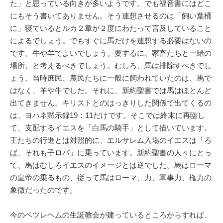
た」と思っている向きが多いようです。でも福音書にはどこ
にもそう書いてありません。そう連想させるのは「飼い葉桶
に」寝ているとルカ２章が２度にわたって言及していること
によるでしょう。でもすぐに馬だけを連想する必要はないの
です。牛や羊でよいでしょう。要するに、家畜たちと一緒の
場所、と考えるべきでしょう。むしろ、馬は排除すべきでし
ょう。当時庶民、農民たちに一般に飼われていたのは、馬で
はなく、羊や牛でした。それに、新約聖書では馬はほとんど
出てきません。キリストとのはっきりした関係で出てくるの
は、ヨハネ黙示録19：11だけです。そこでは終末に再臨し
て、支配するイエスを「白馬の騎手」として描いています。
王たちの行進とは対照的に、エルサレム入場のイエスは「ろ
ば、それも子ロバ」に乗っています。新約聖書の人々にとっ
て、馬はむしろイエスのイメージとは逆でした。馬はローマ
の皇帝の乗るもの、従って馬はローマ、力、軍事力、権力の
象徴だったのです。
今のベツレヘムの生誕教会が建っているところからすれば、