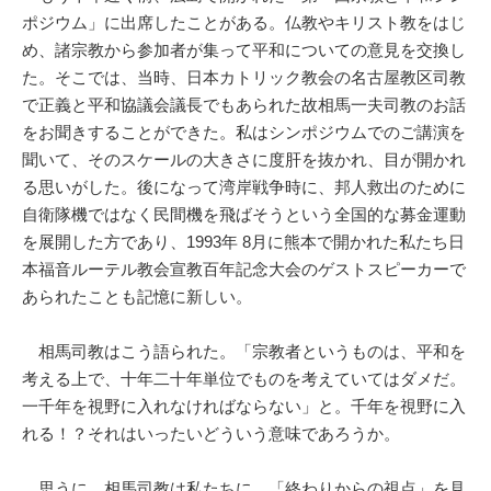
ポジウム」に出席したことがある。仏教やキリスト教をはじ
め、諸宗教から参加者が集って平和についての意見を交換し
た。そこでは、当時、日本カトリック教会の名古屋教区司教
で正義と平和協議会議長でもあられた故相馬一夫司教のお話
をお聞きすることができた。私はシンポジウムでのご講演を
聞いて、そのスケールの大きさに度肝を抜かれ、目が開かれ
る思いがした。後になって湾岸戦争時に、邦人救出のために
自衛隊機ではなく民間機を飛ばそうという全国的な募金運動
を展開した方であり、1993年 8月に熊本で開かれた私たち日
本福音ルーテル教会宣教百年記念大会のゲストスピーカーで
あられたことも記憶に新しい。
相馬司教はこう語られた。「宗教者というものは、平和を
考える上で、十年二十年単位でものを考えていてはダメだ。
一千年を視野に入れなければならない」と。千年を視野に入
れる！？それはいったいどういう意味であろうか。
思うに、相馬司教は私たちに、「終わりからの視点」を見