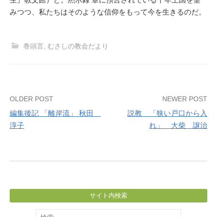
みつつ、私たちはそのような信仰をもって今を生きるのだ。
巻頭言
,
むさしの教会だより
Post
OLDER POST
NEWER POST
編集後記 「離岸流」 秋田
説教 「狭い戸口から入
navigation
淳子
れ」 大柴 譲治
サイト内検索
検