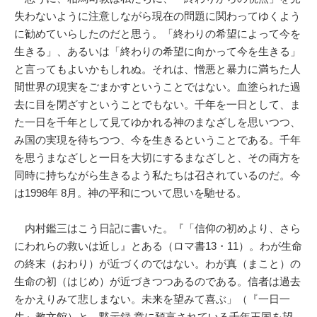
失わないように注意しながら現在の問題に関わってゆくよう
に勧めていらしたのだと思う。「終わりの希望によって今を
生きる」、あるいは「終わりの希望に向かって今を生きる」
と言ってもよいかもしれぬ。それは、憎悪と暴力に満ちた人
間世界の現実をごまかすということではない。血塗られた過
去に目を閉ざすということでもない。千年を一日として、ま
た一日を千年として見てゆかれる神のまなざしを思いつつ、
み国の実現を待ちつつ、今を生きるということである。千年
を思うまなざしと一日を大切にするまなざしと、その両方を
同時に持ちながら生きるよう私たちは召されているのだ。今
は1998年 8月。神の平和について思いを馳せる。
内村鑑三はこう日記に書いた。『「信仰の初めより、さら
にわれらの救いは近し』とある（ロマ書13・11）。わが生命
の終末（おわり）が近づくのではない。わが真（まこと）の
生命の初（はじめ）が近づきつつあるのである。信者は過去
をかえりみて悲しまない。未来を望みて喜ぶ」（『一日一
生』教文館）と。黙示録 章に預言されている千年王国を望