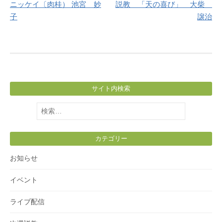
ニッケイ〔肉桂） 池宮 妙
説教 「天の喜び」 大柴
navigation
子
譲治
サイト内検索
検
索:
カテゴリー
お知らせ
イベント
ライブ配信