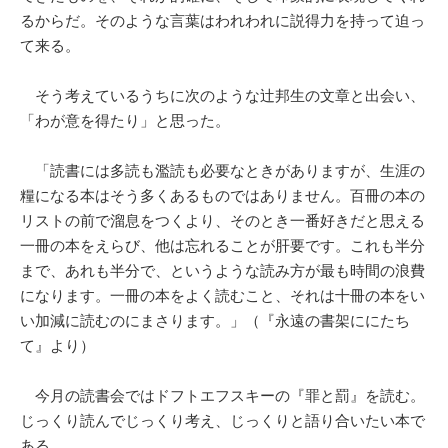
るからだ。そのような言葉はわれわれに説得力を持って迫っ
て来る。
そう考えているうちに次のような辻邦生の文章と出会い、
「わが意を得たり」と思った。
「読書には多読も濫読も必要なときがありますが、生涯の
糧になる本はそう多くあるものではありません。百冊の本の
リストの前で溜息をつくより、そのとき一番好きだと思える
一冊の本をえらび、他は忘れることが肝要です。これも半分
まで、あれも半分で、というような読み方が最も時間の浪費
になります。一冊の本をよく読むこと、それは十冊の本をい
い加減に読むのにまさります。」（『永遠の書架ににたち
て』より）
今月の読書会ではドフトエフスキーの『罪と罰』を読む。
じっくり読んでじっくり考え、じっくりと語り合いたい本で
ある。