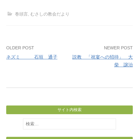
巻頭言
,
むさしの教会だより
Post
OLDER POST
NEWER POST
ネズミ 石垣 通子
説教 「祝宴への招待」 大
navigation
柴 譲治
サイト内検索
検
索: