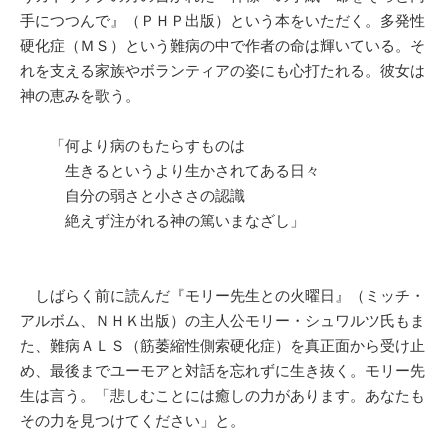
手につつんで』（ＰＨＰ出版）という本をいただく。多発性
硬化症（ＭＳ）という難病の中で作者の命は輝いている。そ
れを支える家族やボランティアの姿にも心打たれる。彼女は
神の恵みを歌う。
「何より病のもたらすものは
生きるというより生かされてある日々
自分の弱さと小ささの認識
絶えず注がれる神の篤いまなざし」
しばらく前に読んだ『モリー先生との火曜日』（ミッチ・
アルボム、ＮＨＫ出版）の主人公モリー・シュワルツ氏もま
た、難病ＡＬＳ（筋萎縮性側索硬化症）を真正面から受け止
め、最後までユーモアと対話を忘れずに生き抜く。モリー先
生は言う。「悲しむことには癒しの力があります。あなたも
その力を見つけてください」と。