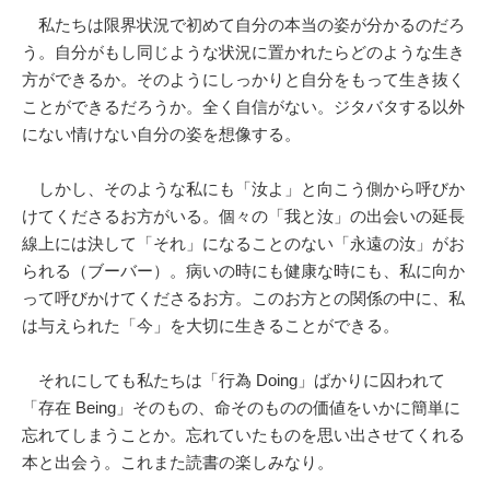
私たちは限界状況で初めて自分の本当の姿が分かるのだろ
う。自分がもし同じような状況に置かれたらどのような生き
方ができるか。そのようにしっかりと自分をもって生き抜く
ことができるだろうか。全く自信がない。ジタバタする以外
にない情けない自分の姿を想像する。
しかし、そのような私にも「汝よ」と向こう側から呼びか
けてくださるお方がいる。個々の「我と汝」の出会いの延長
線上には決して「それ」になることのない「永遠の汝」がお
られる（ブーバー）。病いの時にも健康な時にも、私に向か
って呼びかけてくださるお方。このお方との関係の中に、私
は与えられた「今」を大切に生きることができる。
それにしても私たちは「行為 Doing」ばかりに囚われて
「存在 Being」そのもの、命そのものの価値をいかに簡単に
忘れてしまうことか。忘れていたものを思い出させてくれる
本と出会う。これまた読書の楽しみなり。