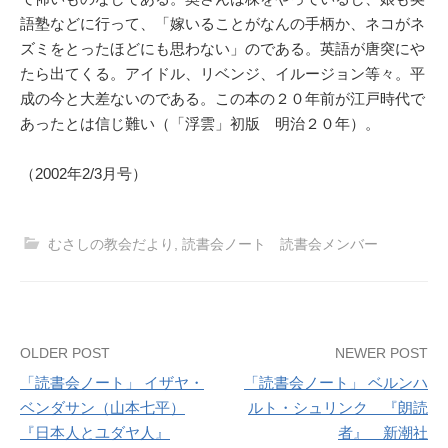
語塾などに行って、「嫁いることがなんの手柄か、ネコがネ
ズミをとったほどにも思わない」のである。英語が唐突にや
たら出てくる。アイドル、リベンジ、イルージョン等々。平
成の今と大差ないのである。この本の２０年前が江戸時代で
あったとは信じ難い（「浮雲」初版 明治２０年）。
（2002年2/3月号）
むさしの教会だより
,
読書会ノート 読書会メンバー
Post
OLDER POST
NEWER POST
「読書会ノート」 イザヤ・
「読書会ノート」 ベルンハ
navigation
ベンダサン（山本七平）
ルト・シュリンク 『朗読
『日本人とユダヤ人』
者』 新潮社