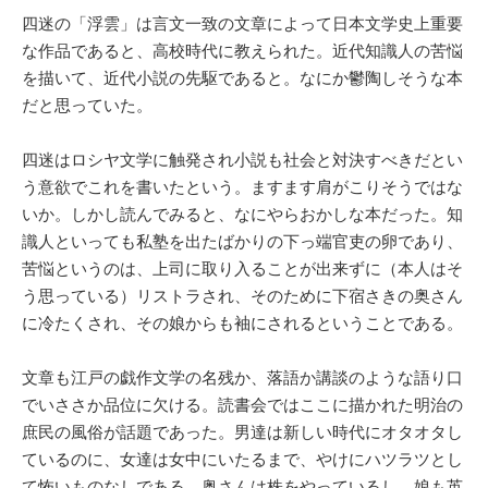
四迷の「浮雲」は言文一致の文章によって日本文学史上重要
な作品であると、高校時代に教えられた。近代知識人の苦悩
を描いて、近代小説の先駆であると。なにか鬱陶しそうな本
だと思っていた。
四迷はロシヤ文学に触発され小説も社会と対決すべきだとい
う意欲でこれを書いたという。ますます肩がこりそうではな
いか。しかし読んでみると、なにやらおかしな本だった。知
識人といっても私塾を出たばかりの下っ端官吏の卵であり、
苦悩というのは、上司に取り入ることが出来ずに（本人はそ
う思っている）リストラされ、そのために下宿さきの奥さん
に冷たくされ、その娘からも袖にされるということである。
文章も江戸の戯作文学の名残か、落語か講談のような語り口
でいささか品位に欠ける。読書会ではここに描かれた明治の
庶民の風俗が話題であった。男達は新しい時代にオタオタし
ているのに、女達は女中にいたるまで、やけにハツラツとし
て怖いものなしである。奥さんは株をやっているし、娘も英