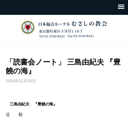
「読書会ノート」 三島由紀夫 『豊
饒の海』
2002年12月30日
三島由紀夫 『豊饒の海』
堤 毅