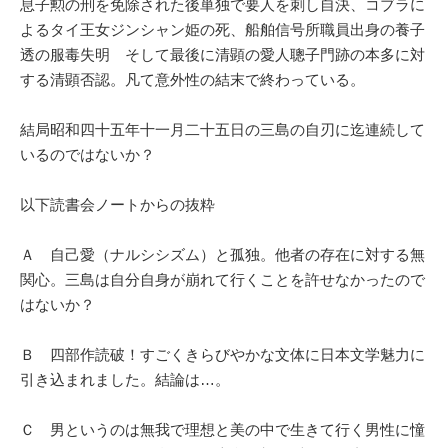
息子勲の刑を免除された後単独で要人を刺し自決、コブラに
よるタイ王女ジンシャン姫の死、船舶信号所職員出身の養子
透の服毒失明 そして最後に清顕の愛人聰子門跡の本多に対
する清顕否認。凡て意外性の結末で終わっている。
結局昭和四十五年十一月二十五日の三島の自刃に迄連続して
いるのではないか？
以下読書会ノートからの抜粋
Ａ 自己愛（ナルシシズム）と孤独。他者の存在に対する無
関心。三島は自分自身が崩れて行くことを許せなかったので
はないか？
Ｂ 四部作読破！すごくきらびやかな文体に日本文学魅力に
引き込まれました。結論は…。
Ｃ 男というのは無我で理想と美の中で生きて行く男性に憧