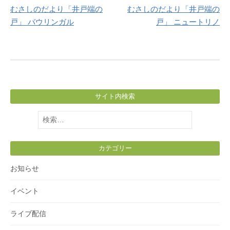
むさしのだより「井戸端の
むさしのだより「井戸端の
navigation
戸」 バウリンガル
戸」 ニュートリノ
サイト内検索
検
索:
カテゴリー
お知らせ
イベント
ライブ配信