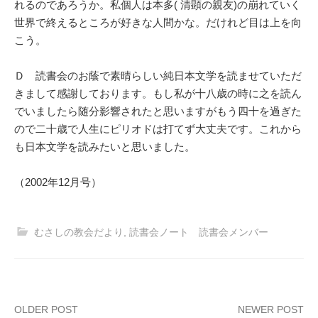
れるのであろうか。私個人は本多( 清顕の親友)の崩れていく
世界で終えるところが好きな人間かな。だけれど目は上を向
こう。
Ｄ 読書会のお蔭で素晴らしい純日本文学を読ませていただ
きまして感謝しております。もし私が十八歳の時に之を読ん
でいましたら随分影響されたと思いますがもう四十を過ぎた
ので二十歳で人生にピリオドは打てず大丈夫です。これから
も日本文学を読みたいと思いました。
（2002年12月号）
むさしの教会だより
,
読書会ノート 読書会メンバー
Post
OLDER POST
NEWER POST