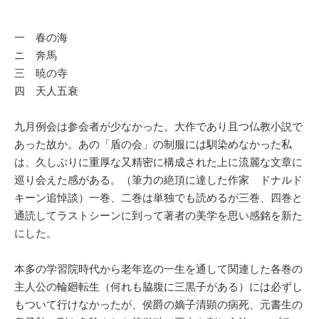
一 春の海
ニ 奔馬
三 暁の寺
四 天人五衰
九月例会は参会者が少なかった。大作であり且つ仏教小説で
あった故か。あの「盾の会」の制服には馴染めなかった私
は、久しぶりに重厚な又精密に構成された上に流麗な文章に
巡り会えた感がある。（筆力の絶頂に達した作家 ドナルド
キーン追悼談）一巻、二巻は単独でも読めるが三巻、四巻と
通読してラストシーンに到って著者の美学を思い感銘を新た
にした。
本多の学習院時代から老年迄の一生を通して関連した各巻の
主人公の輪廻転生（何れも脇腹に三黒子がある）には必ずし
もついて行けなかったが、侯爵の嫡子清顕の病死、元書生の