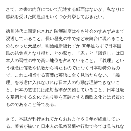
さて、本書の内容について記述する紙面はないが、私なりに
感銘を受けた問題点をいくつか列挙しておきたい。
徳川時代に固定化された階層制度は今も社会のすみずみまで
浸透していること。長い歴史の中で殆ど表舞台に現れること
のなかった天皇が、明治維新後わずか 30年足らずで日本国
民の結集点となり得たことの驚き。「恩」と「恩返し」は日
本人の習性の中で高い地位を占めていること。「義理」とい
う概念は儒教や仏教から得たものではなく日本独特のもの
で、これに相当する言葉は英語に全く見当たらない、「義
理」を考慮に入れなければ日本人の行動は理解できないこ
と。日本の道徳には絶対基準が欠如していること。日本は恥
を基調とする文化であり罪を基調とする西欧文化とは異質の
ものであること等である。
さて、本誌が刊行されてからおおよそ６０年が経過してい
る。著者が描いた日本人の風俗習慣や行動で今では見られな