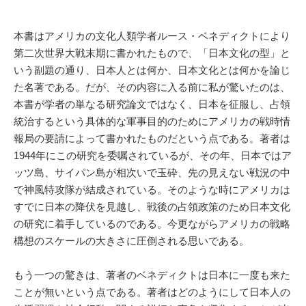
本書はアメリカの文化人類学者ルース・ベネディクトにより
第二次世界大戦末期に書かれたもので、「日本文化の型」と
いう副題の通り、日本人とは何か、日本文化とは何かを論じ
た名著である。だが、その内容に入る前に私が驚いたのは、
本書が学者の単なる研究論文ではなく、日本を征服し、占領
統治するという具体的な軍事目的のためにアメリカの戦時情
報局の要請によって書かれたものだという点である。著者は
1944年にこの研究を委嘱されているが、その年、日本ではア
ッツ島、サイパン島が相次いで玉砕、先の見えない戦況の中
で神風特攻隊が結成されている。そのような時にアメリカは
すでに日本の降伏を見越し、戦後の占領政策のため日本文化
の研究に着手しているのである。今更ながらアメリカの戦略
構想のスケールの大きさに圧倒される思いである。
もう一つの驚きは、著者のベネディクトは日本に一度も来た
ことが無いという点である。著者はどのようにして日本人の