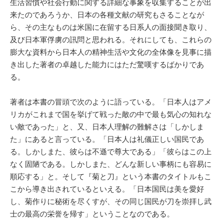
生活習慣や社会行動に関する詳細な事象を収集することが出
来たのであろうか、日本の各種文献の研究もさることなが
ら、その主なものは米国に在留する日系人の面接聞き取り、
及び日本軍俘虜の訊問と思われる。それにしても、これらの
膨大な資料から日本人の精神生活や文化の全体像を見事に描
き出した著者の卓越した能力にはただ驚嘆するばかりであ
る。
著者は本書の冒頭で次のように語っている。「日本人はアメ
リカがこれまで国を挙げて戦った敵の中で最も気心の知れな
い敵であった」と、又、日本人理解の難解さは「しかしま
た」にあると言っている。「日本人は礼儀正しい国民であ
る。しかしまた、彼らは不遜で尊大である」「彼らはこの上
なく固陋である。しかしまた、どんな新しい事柄にも容易に
順応する」と。そして『菊と刀』という本書のタイトルもこ
こから導き出されているといえる。「日本国民は美を愛好
し、菊作りに秘術を尽くすが、その同じ国民が刀を崇拝し武
士の最高の栄誉を帰す」ということなのである。