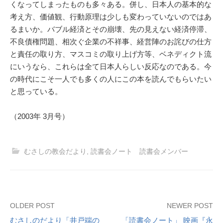
くなってしまったものも多々ある。併し、日本人の基本的な
考え方、価値観、行動原理は少しも変わっていないのではあ
るまいか。バブル経済とその崩壊、先の見えない経済停滞、
不良債権問題、相次ぐ企業の不祥事、経営陣のお詫びの仕方
と責任の取り方、マスコミの取り上げ方等、ベネディクト流
にいうなら、これらは全て日本人らしい反応なのである。今
の時代にこそ一人でも多くの人にこの本を読んでもらいたい
と思っている。
（2003年 3月号）
むさしの教会だより
,
読書会ノート 読書会メンバー
Post
OLDER POST
NEWER POST
むさしのだより「井戸端の
「読書会ノート」 映画『永