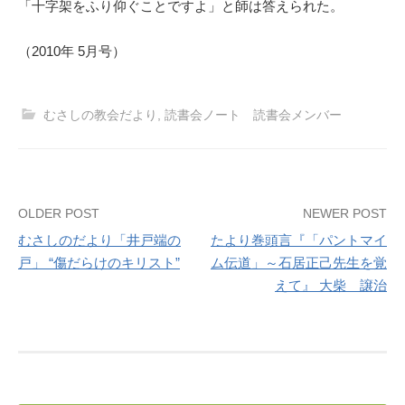
「十字架をふり仰ぐことですよ」と師は答えられた。
（2010年 5月号）
むさしの教会だより
,
読書会ノート 読書会メンバー
Post
OLDER POST
NEWER POST
むさしのだより「井戸端の
たより巻頭言『「パントマイ
navigation
戸」 “傷だらけのキリスト”
ム伝道」～石居正己先生を覚
えて』 大柴 譲治