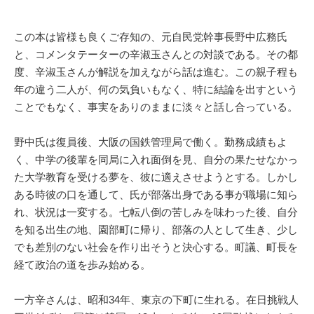
この本は皆様も良くご存知の、元自民党幹事長野中広務氏
と、コメンタテーターの辛淑玉さんとの対談である。その都
度、辛淑玉さんが解説を加えながら話は進む。この親子程も
年の違う二人が、何の気負いもなく、特に結論を出すという
ことでもなく、事実をありのままに淡々と話し合っている。
野中氏は復員後、大阪の国鉄管理局で働く。勤務成績もよ
く、中学の後輩を同局に入れ面倒を見、自分の果たせなかっ
た大学教育を受ける夢を、彼に適えさせようとする。しかし
ある時彼の口を通して、氏が部落出身である事が職場に知ら
れ、状況は一変する。七転八倒の苦しみを味わった後、自分
を知る出生の地、園部町に帰り、部落の人として生き、少し
でも差別のない社会を作り出そうと決心する。町議、町長を
経て政治の道を歩み始める。
一方辛さんは、昭和34年、東京の下町に生れる。在日挑戦人