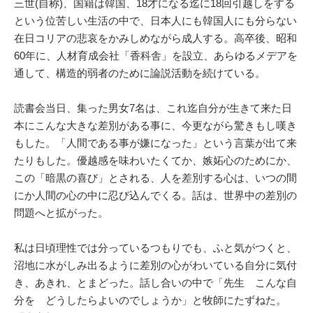
三世(自称)、国籍は韓国、18才になる迄に18回引越しをする
という位苦しい生活の中で、日本人にも韓国人にも分らない
在日コリアの悲哀をかみしめながら成人する。高卒後、昭和
60年に、人材育成会社「香科舎」を設立、あらゆるメデアを
通して、構造的弱者のために論説活動を続けている。
読書会当日、集った男女7名は、これ迄自分が生きて来た日
本にこんな大きな差別がある事に、今更ながら驚きもし嘆き
もした。「人間である事が嫌になった」という言葉が出て来
たりもした。優越感を味わいたくてか、嫉妬心のためにか、
この「暗黒の喜び」とされる、人を差別する心は、いつの間
にか人間の心の中に忍び込んでくる。話は、世界中の差別の
問題へと拡がった。
私は日頃理性では分っているつもりでも、ふと気がつくと、
沼地に水がしみ出るように差別の心がわいている自分に気付
き、あきれ、とまどった。話し合いの中で「先生 こんな自
分を どうしたらよいのでしょうか」と牧師にたずねた。