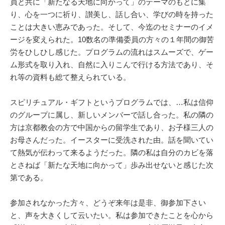
員と共に「新たなる天地に向かって」のテーマのもとに集
り、心を一つに祈り、讃美し、話し合い、学びの時を持った
ことは大きい恵みであった。そして、今迄のセミナーのイメ
ージを変えられた。10数名の準備委員の方々の１年間の御苦
労をひしひし感じた。プログラムの流れはスムーズで、ゲー
ム形式を取り入れ、自然に入りこんで行ける方法であり、そ
れ等の資料も総て整えられている。
スピリチュアル・ギフトというプログラムでは、…私は信仰
のグループに属し、新しいメンバーで話し合った。私の隣の
方は京都教会の方で中国からの留学生であり、お子様三人の
お母さんだった。イースターに受洗された由。話を聞いてい
て熱気が伝わって来るようだった。隣の私は自分のカビを落
とさねば「新たな天地に向かって」歩み出せないと感じた次
第である。
参加されなかった方々、どうぞ来年は是非、御参加下さい
と、声を大きくして云いたい。私は参加できたことを心から