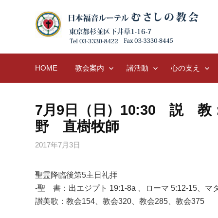
Skip
to
content
HOME
教会案内
諸活動
心の支え
7月9日（日）10:30 説 
野 直樹牧師
2017年7月3日
聖霊降臨後第5主日礼拝
-聖 書：出エジプト 19:1-8a 、ローマ 5:12-15、マタイ 
讃美歌：教会154、教会320、教会285、教会375