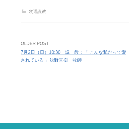
次週説教
Post
OLDER POST
7月2日（日）10:30 説 教：「 こんな私だって愛
navigation
されている 」浅野直樹 牧師