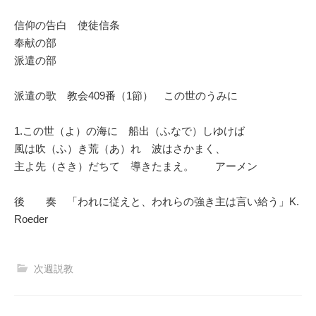
信仰の告白 使徒信条
奉献の部
派遣の部
派遣の歌 教会409番（1節） この世のうみに
1.この世（よ）の海に 船出（ふなで）しゆけば
風は吹（ふ）き荒（あ）れ 波はさかまく、
主よ先（さき）だちて 導きたまえ。 アーメン
後 奏 「われに従えと、われらの強き主は言い給う」K.
Roeder
次週説教