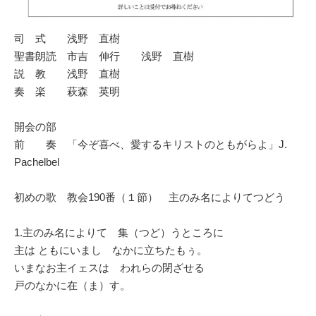
司 式 浅野 直樹
聖書朗読 市吉 伸行 浅野 直樹
説 教 浅野 直樹
奏 楽 萩森 英明
開会の部
前 奏 「今ぞ喜べ、愛するキリストのともがらよ」J.
Pachelbel
初めの歌 教会190番（１節） 主のみ名によりてつどう
1.主のみ名によりて 集（つど）うところに
主は ともにいまし なかに立ちたもぅ。
いまなお主イェスは われらの閉ざせる
戸のなかに在（ま）す。