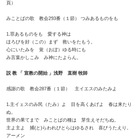
頁）
みことばの歌 教会293番（１節） つみあるものをも
1.罪あるものをも 愛する神は
ほろびを好（この）まず 救いをたもう。
心にいたみを 覚（おぼ）ゆる時にも
み言葉かしこみ み神にたよらん。
説 教 「 宣教の開始 」浅野 直樹 牧師
感謝の歌 教会287番（１節） 主イエスのみたみよ
1.主イェスのみ民（たみ）よ 目を高くあげよ 春は来たり
ぬ。
世界の果てまで みことばの種は 芽生えそだちぬ。
主よ主よ 捕(と)らわれびとらはゆるされ 喜びうたえり。
アーメン