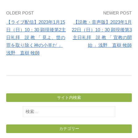
Post
OLDER POST
NEWER POST
【ライブ配信】2023年1月15
【説教・音声版】2023年1月
navigation
日（日）10：30 顕現後第2主
22日（日）10：30 顕現後第3
日礼拝 説 教 「 見よ、世の
主日礼拝 説 教 「 宣教の開
罪を取り除く神の小羊だ 」
始 」浅野 直樹 牧師
浅野 直樹 牧師
サイト内検索
検
索:
カテゴリー