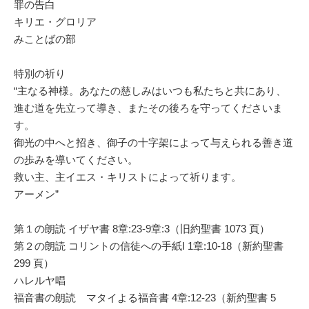
罪の告白
キリエ・グロリア
みことばの部
特別の祈り
“主なる神様。あなたの慈しみはいつも私たちと共にあり、
進む道を先立って導き、またその後ろを守ってくださいま
す。
御光の中へと招き、御子の十字架によって与えられる善き道
の歩みを導いてください。
救い主、主イエス・キリストによって祈ります。
アーメン”
第１の朗読 イザヤ書 8章:23-9章:3（旧約聖書 1073 頁）
第２の朗読 コリントの信徒への手紙I 1章:10-18（新約聖書
299 頁）
ハレルヤ唱
福音書の朗読 マタイよる福音書 4章:12-23（新約聖書 5