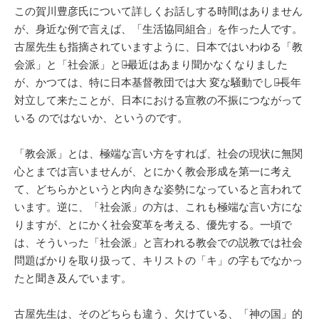
この賀川豊彦氏について詳しくお話しする時間はありません
が、身近な例で言えば、「生活協同組合」を作った人です。
古屋先生も指摘されていますように、日本ではいわゆる「教
会派」と「社会派」とが̶̶最近はあまり聞かなくなりました
が、かつては、特に日本基督教団では大 変な騒動でした̶̶長年
対立して来たことが、日本における宣教の不振につながって
いる のではないか、というのです。
「教会派」とは、極端な言い方をすれば、社会の現状に無関
心とまでは言いませんが、とにかく教会形成を第一に考え
て、どちらかというと内向きな姿勢になっていると言われて
います。逆に、「社会派」の方は、これも極端な言い方にな
りますが、とにかく社会変革を考える、優先する。一頃で
は、そういった「社会派」と言われる教会での説教では社会
問題ばかりを取り扱って、キリストの「キ」の字もでなかっ
たと聞き及んでいます。
古屋先生は、そのどちらも違う、欠けている、「神の国」的