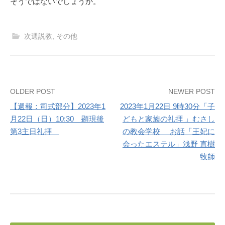
そうではないでしょうか。
次週説教
,
その他
Post
OLDER POST
NEWER POST
【週報：司式部分】2023年1
2023年1月22日 9時30分「子
navigation
月22日（日）10:30 顕現後
どもと家族の礼拝 」むさし
第3主日礼拝
の教会学校 お話「王妃に
会ったエステル」浅野 直樹
牧師