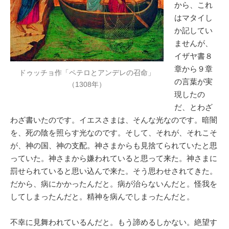
から、これ
はマタイし
か記してい
ませんが、
イザヤ書８
章から９章
ドゥッチョ作「ペテロとアンデレの召命」
の言葉が実
（1308年）
現したの
だ、とわざ
わざ書いたのです。イエスさまは、そんな光なのです。暗闇
を、死の陰を照らす光なのです。そして、それが、それこそ
が、神の国、神の支配。神さまからも見捨てられていたと思
っていた。神さまから嫌われていると思って来た。神さまに
罰せられていると思い込んで来た。そう思わせされてきた。
だから、病にかかったんだと。病が治らないんだと。怪我を
してしまったんだと。精神を病んでしまったんだと。
不幸に見舞われているんだと。もう諦めるしかない。絶望す