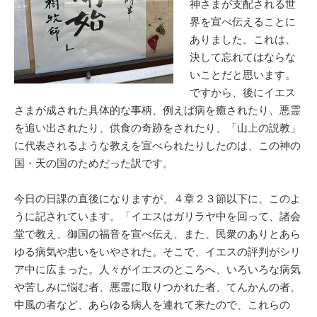
神さまが支配される世
界を宣べ伝えることに
ありました。これは、
決して忘れてはならな
いことだと思います。
ですから、後にイエス
さまが成された具体的な事柄、例えば病を癒されたり、悪霊
を追い出されたり、供食の奇跡をされたり、「山上の説教」
に代表されるような教えを宣べられたりしたのは、この神の
国・天の国のためだった訳です。
今日の日課の直後になりますが、４章２３節以下に、このよ
うに記されています。「イエスはガリラヤ中を回って、諸会
堂で教え、御国の福音を宣べ伝え、また、民衆のありとあら
ゆる病気や患いをいやされた。そこで、イエスの評判がシリ
ア中に広まった。人々がイエスのところへ、いろいろな病気
や苦しみに悩む者、悪霊に取りつかれた者、てんかんの者、
中風の者など、あらゆる病人を連れて来たので、これらの