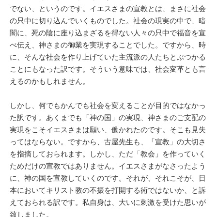
でない、というのです。イエスさまの宣教とは、まさに社会
の只中に切り込んでいくものでした。社会の現実の中で、暗
闇に、死の陰に座り込まざるを得ない人々の只中で福音を宣
べ伝え、神さまの御業を実現することでした。ですから、時
に、そんな社会を作り上げていた主流派の人たちとぶつかる
ことにもなった訳です。そういう意味では、社会変革とも言
えるのかもしれません。
しかし、何でもかんでも社会を変えることが目的ではなかっ
た訳です。あくまでも「神の国」の実現、神さまのご支配の
実現をこそイエスさまは願い、働かれたのです。そこも見失
ってはならない。ですから、古屋先生も、「宣教」の大切さ
を指摘しておられます。しかし、ただ「教会」を作っていく
ためだけの宣教ではありません。イエスさまがなさったよう
に、神の国を宣教していくのです。それが、それこそが、日
本においてキリスト教の不振を打開する術ではないか、と訴
えておられる訳です。私自身は、大いに刺激を受けた思いが
致しました。