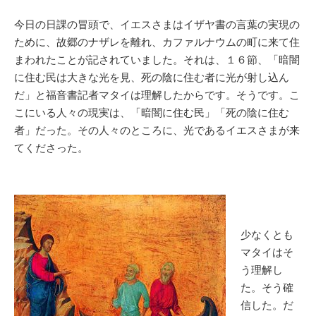
今日の日課の冒頭で、イエスさまはイザヤ書の言葉の実現の
ために、故郷のナザレを離れ、カファルナウムの町に来て住
まわれたことが記されていました。それは、１６節、「暗闇
に住む民は大きな光を見、死の陰に住む者に光が射し込ん
だ」と福音書記者マタイは理解したからです。そうです。こ
こにいる人々の現実は、「暗闇に住む民」「死の陰に住む
者」だった。その人々のところに、光であるイエスさまが来
てくださった。
少なくとも
マタイはそ
う理解し
た。そう確
信した。だ