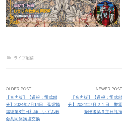
ライブ配信
Post
OLDER POST
NEWER POST
【音声版】【週報：司式部
【音声版】【週報：司式部
navigation
分】2024年7月14日 聖霊降
分】2024年7月２１日 聖霊
臨後第8主日礼拝 いずみ教
降臨後第９主日礼拝
会共同体講壇交換