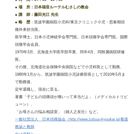
●
場 所：日本福音ルーテルむさしの教会
●
講 師：藤田光江 先生
●
略 歴
：
筑波学園病院小児科/東京クリニック小児・思春期頭
痛外来担当医。
医学博士。日本小児神経学会専門医。日本頭痛学会専門医。国際
頭痛学会会員。
1970年3月、北海道大学医学部卒業、同年4月、同附属病院研修
医。
その後、北海道社会保険中央病院などで小児科医として勤務、
1980年1月から、筑波学園病院小児診療部長として2010年5月ま
で勤務後、
定年退職し、現在に至る。
著書「子どもの頭痛頭が痛いって本当だよ」（メディカルトリビ
ューン）、
「お母さんの悩み相談室」（婦人之友社）など。
一般社団法人 日本頭痛協会（http://www.zutsuu-kyoukai.jp/養護
教諭と教師