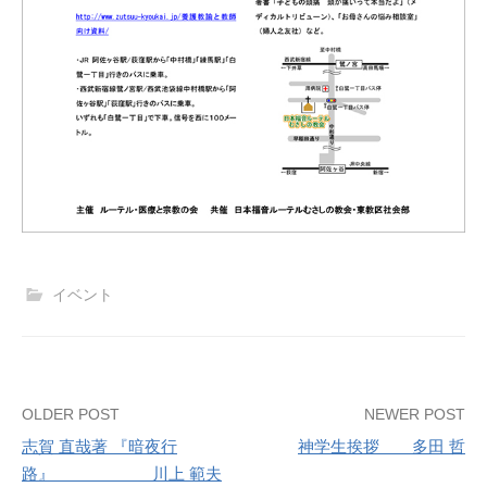
イベント
Post
OLDER POST
NEWER POST
志賀 直哉著 『暗夜行
神学生挨拶 多田 哲
navigation
路』 川上 範夫