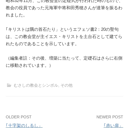
昭和32年11月、この教会堂の定礎式が行われた時のもので、
教会の役員であった元海軍中将和田秀穂さんが達筆を振るわ
れました。
｢キリストは隅の首石たり」というエフェソ書2：20の聖句
は、この教会堂が主イエス・キリストを土台石として建てら
れたものであることを示しています。
（編集者註：その後、増築に当たって、定礎石はさらに右側
に移動されています。）
むさしの教会とシンボル
,
その他
Post
OLDER POST
NEWER POST
｢十字架のしるし」
｢赤い扉」
navigation