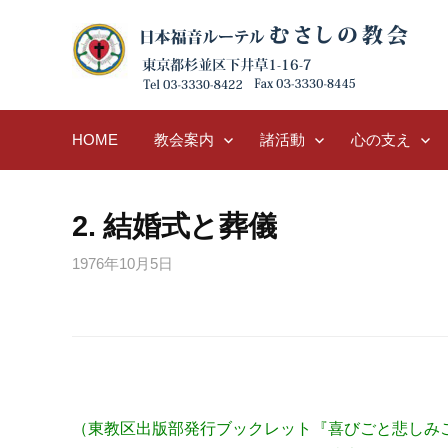
Skip
to
content
HOME
教会案内
諸活動
心の支え
2. 結婚式と葬儀
1976年10月5日
（東教区出版部発行ブックレット『喜びごと悲しみごと』