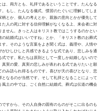
とは、両方とも、礼拝であるということです。たんなる
す。もし、たんなる儀式、慣習のたぐいに理解してしま
家柄とか、個人の考えとか、親族の意向とかが優先して
また人の死に対する信仰理解がなくなる上、来会者に対
りません。きっと人はキリスト教ではこうするのかとい
教の結婚式はいいですね」とか、「キリスト教のお葬式
ます。そのような言葉をよき聞く式は、義理や、人情や
びがひしひしと共感できるような式であり、悲しみを通
る式です。私たちは原則として一度しか結婚しないので
、真実の愛、真実の悲しみが表われる式でありたいと願
てのみ語られ得るものです。喜びが天の喜びとなり、悲
拝となるのが当然です。そして礼拝となることによって
う風土の中では、ごく自然に結婚式、葬式は伝道の機会
のですから、その人自身の固有のものがそこに出るのも