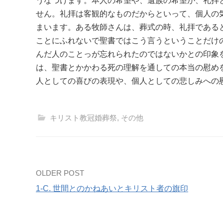
うなづけます。本人の希望や、遺族の希望が、礼拝
せん。礼拝は客観的なものだからといって、個人の
まいます。ある牧師さんは、葬式の時、礼拝である
ことにふれないで聖書ではこう言うということだけ
んだ人のことっが忘れられたのではないかとの印象
は、聖書とかかわる死の理解を通しての本当の慰め
人としての喜びの表現や、個人としての悲しみへの
キリスト教冠婚葬祭
,
その他
Post
OLDER POST
1-C. 世間とのかねあいとキリスト者の旗印
navigation