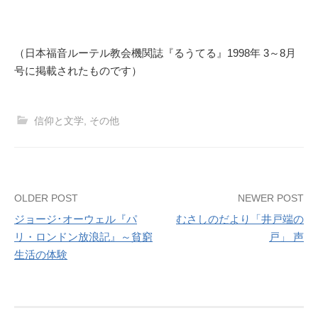
（日本福音ルーテル教会機関誌『るうてる』1998年 3～8月
号に掲載されたものです）
信仰と文学
,
その他
Post
OLDER POST
NEWER POST
ジョージ･オーウェル『パ
むさしのだより「井戸端の
navigation
リ・ロンドン放浪記』～貧窮
戸」 声
生活の体験