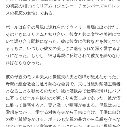
の初恋の相手はミリアム（ジェシー・チェンバーズ＝ロレン
スの初恋の女性）である。
ポールは自分の母親に連れられてウィリー農場に出かけた。
そのときにミリアムと知り合い、彼女と共に文学や美術につ
いて語り合う間柄になった。彼は彼女に代数などを教えてい
るうちに、いつしか彼女の美しさに魅せられて深く愛するよ
うになった。しかし、彼は母親に反対されて彼女を諦めなけ
ればならなかった。
彼の母親のモレル夫人は炭鉱夫の夫と喧嘩が絶えなかった。
母親は組合教会に通う熱心な会員で、夫には絶対禁酒主義者
となることを勧めるのだが、彼は酒飲みで仕事の帰りにパブ
に寄ってビールを飲むのが何よりも楽しみであった。彼が酒
に酔って帰宅すると、妻と激しい喧嘩が始まる。母親は夫に
愛想をつかし、愛する対象を夫から子供に向け、子供に自分
の夢と希望をかける。ポールも父親の暴力から母親を守らな
ければならないと意識するようになった。ポールは母親を恋