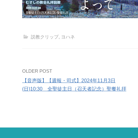
説教クリップ
,
ヨハネ
Post
OLDER POST
【音声版】【週報・司式】2024年11月3日
navigation
(日)10:30 全聖徒主日（召天者記念）聖餐礼拝