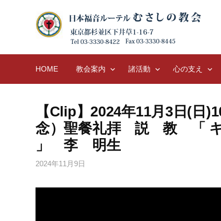
Skip
to
content
HOME
教会案内
諸活動
心の支え
【Clip】2024年11月3日(
念）聖餐礼拝 説 教 「 
」 李 明生
2024年11月9日