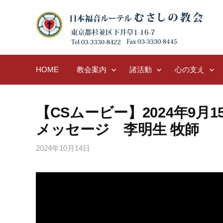
Skip
to
content
HOME
教会案内
諸活動
心の支え
【CSムービー】2024年9月1
メッセージ 李明生 牧師
2024年10月14日