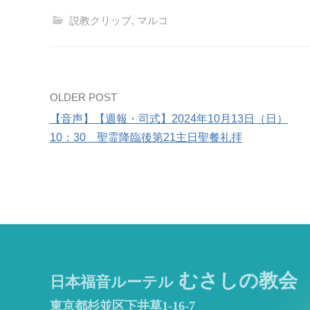
説教クリップ
,
マルコ
Post
OLDER POST
【音声】【週報・司式】2024年10月13日（日）
navigation
10：30 聖霊降臨後第21主日聖餐礼拝
むさしの教会
日本福音ルーテル
東京都杉並区下井草1-16-7