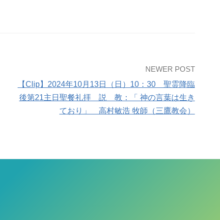
NEWER POST
【Clip】2024年10月13日（日）10：30 聖霊降臨
後第21主日聖餐礼拝 説 教：「 神の言葉は生き
ており」 高村敏浩 牧師（三鷹教会）