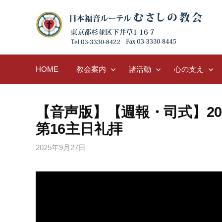
Skip
to
content
HOME
教会案内
諸活動
心の支え
【音声版】【週報・司式】2025
第16主日礼拝
2025年9月27日