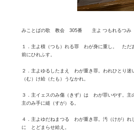
みことばの歌 教会 305番 主よ つもれるつみ
１．主よ積（つも）れる罪 わが身に重し。
ただお
前にひれふす。
２．主よゆるしたまえ わが重き罪。
われひとり迷
（む）け給（たも）うなかれ。
３．主イェスのみ傷（きず）は わが罪いやす。
主
主のみ手に縋（すが）る。
４．主よゆだねまつる わが重き罪。
汚（けが）れ
に とどまらせ給え。