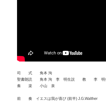
司 式 角本 洵
聖書朗読 角本 洵 李 明生
説 教 李 明
奏 楽 小山 泉
前 奏 イエスは我が喜び (前半) J.G.Walther