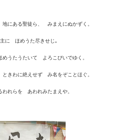
 地にある聖徒ら、 みまえにぬかずく。
の主に ほめうた尽きせじ｡
 ほめうたうたいて よろこびいでゆく。
て ときわに絶えせず み名をぞことほぐ。
るわれらを あわれみたまえや。