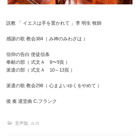
説教 「 イエスは手を置かれて 」李 明生 牧師
感謝の歌 教会384（ み神のみわざは ）
信仰の告白 使徒信条
奉献の部（ 式文Ａ 8〜9頁 ）
派遣の部（ 式文Ａ 10～13頁 ）
派遣の歌 教会298（ 心まよいゆくをやめて ）
後 奏 退堂曲 C.フランク
音声版
,
ルカ