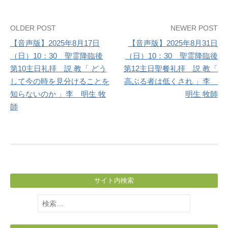
Post
OLDER POST
NEWER POST
【音声版】2025年8月17日
【音声版】2025年8月31日
navigation
（日）10：30 聖霊降臨後
（日）10：30 聖霊降臨後
第10主日礼拝 説 教「 どう
第12主日聖餐礼拝 説 教「
して今の時を見分けることを
高ぶる者は低くされ 」李
知らないのか 」李 明生 牧
明生 牧師
師
サイト内検索
検
索: