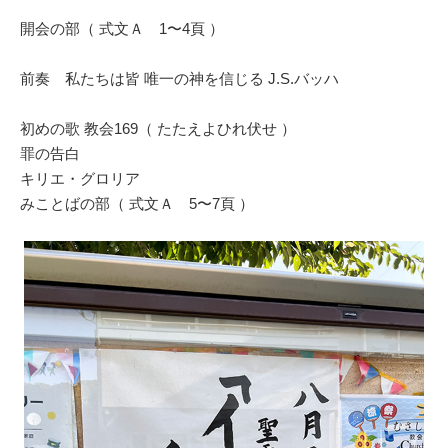
開会の部（ 式文Ａ 1〜4頁 ）
前奏 私たちは皆 唯一の神を信じる J.S.バッハ
初めの歌 教会169（ たたえよひれ伏せ ）
罪の告白
キリエ・グロリア
みことばの部（ 式文Ａ 5〜7頁 ）