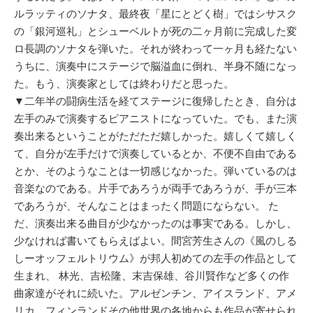
ルラッティのソナタ、最終夜「星にとどく樹」ではシサスク
の「銀河巡礼」とシューベルトが死の二ヶ月前に完成した変
ロ長調のソナタを弾いた。それが終わって一ヶ月も経たない
うちに、演奏中にステージで脳溢血に倒れ、半身不随になっ
た。もう、演奏家としては終わりだと思った。
▼二年半の闘病生活を経てステージに復帰したとき、自分は
左手のみで演奏するピアニストになっていた。でも、また演
奏出来るということがただただ嬉しかった。嬉しくて嬉しく
て、自分が左手だけで演奏しているとか、不便不自由である
とか、そのようなことは一切感じなかった。弾いているのは
音楽なのである。片手であろうが両手であろうが、手が三本
であろうが、そんなことはまったく問題にならない。 た
だ、演奏出来る曲目が少なかったのは事実である。しかし、
少なければ書いてもらえばよい。間宮芳生さんの《風のしる
しーオッフェルトリウム》が邦人初めての左手の作品として
生まれ、 林光、吉松隆、末吉保雄、谷川賢作など多くの作
曲家達がそれに続いた。アルゼンチン、アイスランド、アメ
リカ、フィンランドその他世界の各地からも作品が寄せられ