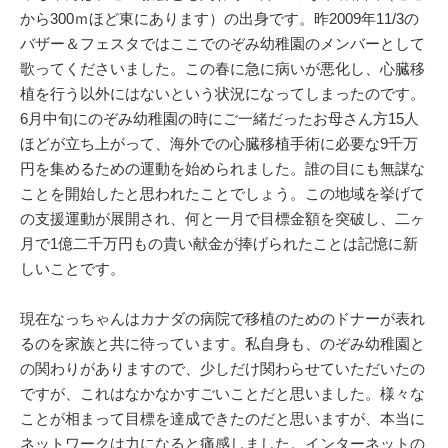
から300ｍほど東にあります）の出身です。昨2009年11/3の
バザー＆フェスタではここでのぞみ幼稚園のメンバーとして
歌ってくださいました。この春に急に病いが悪化し、心臓移
植を行う以外にはないという状況になってしまったのです。
6月中旬にのぞみ幼稚園の時にご一緒だったお母さん方15人
ほどが立ち上がって、海外での心臓移植手術に必要な9千万
円を集めるための運動を始められました。誰の目にも無謀な
ことを開始したと思われたことでしょう。この地域を挙げて
の支援運動が展開され、何と一月で目標金額を突破し、二ヶ
月で1億二千万円もの貴い献金が捧げられたことは記憶に新
しいことです。
現在なっちゃんはカナダの病院で移植のためのドナーが表れ
るのを家族と共に待っています。私自身も、のぞみ幼稚園と
の関わりがありますので、少しだけ関わらせていただいたの
ですが、これはなかなかすごいことだと思いました。様々な
ことが相まって目標を達成できたのだと思いますが、本当に
ネットワークは力になると痛感しました。インターネットの