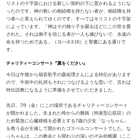
リストの十字架における新しい契約の下に置かれるようにな
ったのです。神の救いの相続権を持たない者が、相続権を持
つ者へと変えられてゆくのです。すべてはキリストの十字架
によっています。「神はその独り子を賜るほどにこの世を愛
された。それは御子を信じる者が一人も滅びないで、永遠の
命を持つためである」（ヨハネ3:16）と聖書にある通りで
す。
チャリティーコンサート『翼をください』
今日は午後から福音歌手の森祐理さんによる特伝があります
ので、午前中の礼拝もそれにつなげるような思いで、言わば
特伝説教になるように準備をさせていただきました。
先日、7/9（金）にこの場所であるチャリティーコンサート
が開かれました。生まれた時からの難病（拘束型心筋症）の
ため緊急に心臓移植を必要とする7歳の少女「なっちゃん」
を救う会が主催して開かれたゴスペルコンサートでした。な
っちゃんは、この教会とも関わりの深いのぞみ幼稚園（ここ