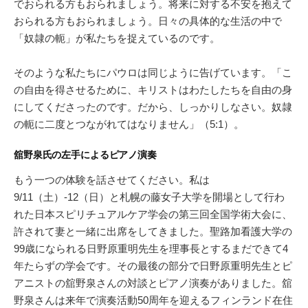
でおられる方もおられましょう。将来に対する不安を抱えて
おられる方もおられましょう。日々の具体的な生活の中で
「奴隷の軛」が私たちを捉えているのです。
そのような私たちにパウロは同じように告げています。「こ
の自由を得させるために、キリストはわたしたちを自由の身
にしてくださったのです。だから、しっかりしなさい。奴隷
の軛に二度とつながれてはなりません」（5:1）。
舘野泉氏の左手によるピアノ演奏
もう一つの体験を話させてください。私は
9/11（土）-12（日）と札幌の藤女子大学を開場として行わ
れた日本スピリチュアルケア学会の第三回全国学術大会に、
許されて妻と一緒に出席をしてきました。聖路加看護大学の
99歳になられる日野原重明先生を理事長とするまだできて4
年たらずの学会です。その最後の部分で日野原重明先生とピ
アニストの舘野泉さんの対談とピアノ演奏がありました。舘
野泉さんは来年で演奏活動50周年を迎えるフィンランド在住