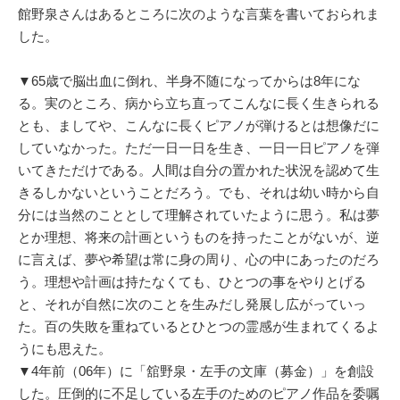
館野泉さんはあるところに次のような言葉を書いておられま
した。
▼65歳で脳出血に倒れ、半身不随になってからは8年にな
る。実のところ、病から立ち直ってこんなに長く生きられる
とも、ましてや、こんなに長くピアノが弾けるとは想像だに
していなかった。ただ一日一日を生き、一日一日ピアノを弾
いてきただけである。人間は自分の置かれた状況を認めて生
きるしかないということだろう。でも、それは幼い時から自
分には当然のこととして理解されていたように思う。私は夢
とか理想、将来の計画というものを持ったことがないが、逆
に言えば、夢や希望は常に身の周り、心の中にあったのだろ
う。理想や計画は持たなくても、ひとつの事をやりとげる
と、それが自然に次のことを生みだし発展し広がっていっ
た。百の失敗を重ねているとひとつの霊感が生まれてくるよ
うにも思えた。
▼4年前（06年）に「舘野泉・左手の文庫（募金）」を創設
した。圧倒的に不足している左手のためのピアノ作品を委嘱