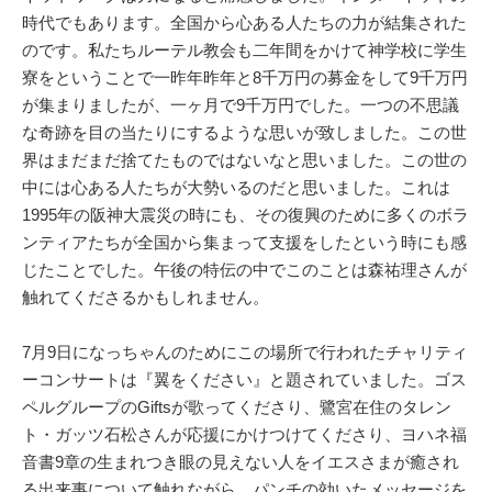
時代でもあります。全国から心ある人たちの力が結集された
のです。私たちルーテル教会も二年間をかけて神学校に学生
寮をということで一昨年昨年と8千万円の募金をして9千万円
が集まりましたが、一ヶ月で9千万円でした。一つの不思議
な奇跡を目の当たりにするような思いが致しました。この世
界はまだまだ捨てたものではないなと思いました。この世の
中には心ある人たちが大勢いるのだと思いました。これは
1995年の阪神大震災の時にも、その復興のために多くのボラ
ンティアたちが全国から集まって支援をしたという時にも感
じたことでした。午後の特伝の中でこのことは森祐理さんが
触れてくださるかもしれません。
7月9日になっちゃんのためにこの場所で行われたチャリティ
ーコンサートは『翼をください』と題されていました。ゴス
ペルグループのGiftsが歌ってくださり、鷺宮在住のタレン
ト・ガッツ石松さんが応援にかけつけてくださり、ヨハネ福
音書9章の生まれつき眼の見えない人をイエスさまが癒され
る出来事について触れながら、パンチの効いたメッセージを