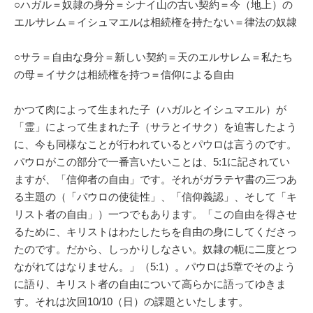
○ハガル＝奴隷の身分＝シナイ山の古い契約＝今（地上）の
エルサレム＝イシュマエルは相続権を持たない＝律法の奴隷
○サラ＝自由な身分＝新しい契約＝天のエルサレム＝私たち
の母＝イサクは相続権を持つ＝信仰による自由
かつて肉によって生まれた子（ハガルとイシュマエル）が
「霊」によって生まれた子（サラとイサク）を迫害したよう
に、今も同様なことが行われているとパウロは言うのです。
パウロがこの部分で一番言いたいことは、5:1に記されてい
ますが、「信仰者の自由」です。それがガラテヤ書の三つあ
る主題の（「パウロの使徒性」、「信仰義認」、そして「キ
リスト者の自由」）一つでもあります。「この自由を得させ
るために、キリストはわたしたちを自由の身にしてくださっ
たのです。だから、しっかりしなさい。奴隷の軛に二度とつ
ながれてはなりません。」（5:1）。パウロは5章でそのよう
に語り、キリスト者の自由について高らかに語ってゆきま
す。それは次回10/10（日）の課題といたします。