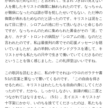
が表れるためなのだ」と言われて、生まれつき目の見えない
人を癒したキリストの御業に触れられたのです。なっちゃん
が難病になったのは誰が罪を犯したせいでもない。ただ神の
御業が表れるためなのだと語ったのです。キリストは泥をこ
ねて目に塗り、シロアムの池に行って洗いなさいと命じるの
ですが、なっちゃんのために集められた募金がその「泥」で
あり、カナダ・トロントの病院が「シロアムの池」なのだと
言われたのです。私は最後列の席でその応援メッセージを聴
いていましたが、あの羊飼いのステンドグラスを通して、キ
リストが今も私たちの只中で生きて働いていてくださるのだ
ということを強く感じました。この礼拝堂はいいですね。
この歌詞を読むときに、私の中でそれはパウロのガラテヤ書
5:1の言葉と重なって響いてくるのです。「この自由を得さ
せるために、キリストはわたしたちを自由の身にしてくださ
ったのです。だから、しっかりしなさい。奴隷の軛に二度と
つながれてはなりません」（5:1）。主イエス・キリストが
十字架にかかり、いのちを捨ててくださったのは、私たちを