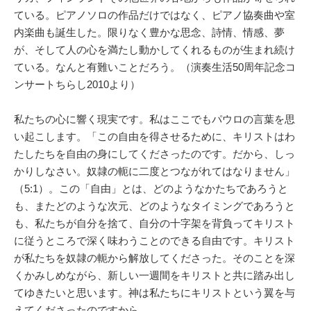
ている。ピアノソロの作品だけではなく、ピアノ協奏曲や室
内楽曲も誕生した。限りなく豊かな思念、詩情、情感、夢
が、そして人の心を満たし動かしてくれるものが生まれ続け
ている。なんと有難いことだろう。（演奏生活50周年記念コ
ンサートちらし2010より）
私たちの心に響く現実です。私はここでもパウロの言葉を思
い起こします。「この自由を得させるために、キリストはわ
たしたちを自由の身にしてくださったのです。だから、しっ
かりしなさい。奴隷の軛に二度とつながれてはなりません」
（5:1）。この「自由」とは、どのようなかたちであろうと
も、またどのような次元、どのようなタイミングであろうと
も、私たちが自分を捨て、自分の十字架を背負ってキリスト
に従うところで深く味わうことのできる自由です。キリスト
が私たちを奴隷の軛から解放してくださった。そのことを深
くかみしめながら、新しい一週間をキリストと共に踏み出し
てゆきたいと思います。神は私たちにキリストという翼を与
えてくださったのですから。