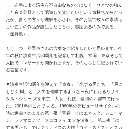
し、左手による演奏を不自由なものではなく、ひとつの独立
した音楽分野として認識して貰いたいという気持ちからだっ
たが、多くの方々が理解を示され、そのお陰で数々の素晴ら
しい左手の作品が誕生したことは、感謝あるのみである。
（舘野泉）。
もう一つ、舘野泉さんの言葉をご紹介したいと思います。今
年の秋に演奏生活50周年を記念して札幌、福岡、東京そして
大阪でコンサートが開かれますが、そのちらしに記されてい
る言葉です。
▼演奏生活40周年を迎えて「青春」「恋する男たち」「星に
とどく 樹」と、人生を俯瞰するような三夜にわたるリサイ
タル・シリー ズを東京、大阪、札幌、福岡の四都市で行っ
た。2001年のことで ある。1960年のデビューリサイタルの
時の選曲そのままの第一夜「青春」ではエネスク、シューマ
ン、ラフマニノフ、プロコフィ エフを演奏し、第二夜「恋
する男たち」ではグラナドスの大作「ゴイェスカス」とスカ