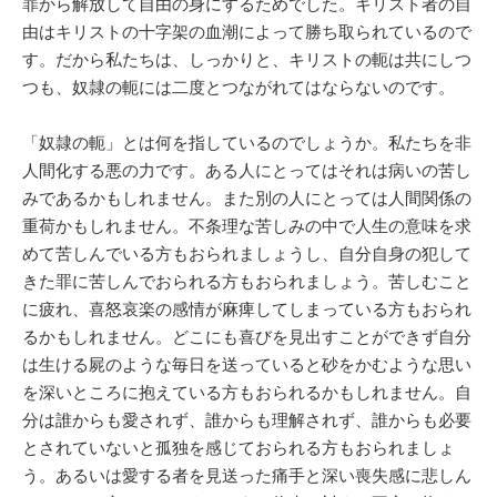
罪から解放して自由の身にするためでした。キリスト者の自
由はキリストの十字架の血潮によって勝ち取られているので
す。だから私たちは、しっかりと、キリストの軛は共にしつ
つも、奴隷の軛には二度とつながれてはならないのです。
「奴隷の軛」とは何を指しているのでしょうか。私たちを非
人間化する悪の力です。ある人にとってはそれは病いの苦し
みであるかもしれません。また別の人にとっては人間関係の
重荷かもしれません。不条理な苦しみの中で人生の意味を求
めて苦しんでいる方もおられましょうし、自分自身の犯して
きた罪に苦しんでおられる方もおられましょう。苦しむこと
に疲れ、喜怒哀楽の感情が麻痺してしまっている方もおられ
るかもしれません。どこにも喜びを見出すことができず自分
は生ける屍のような毎日を送っていると砂をかむような思い
を深いところに抱えている方もおられるかもしれません。自
分は誰からも愛されず、誰からも理解されず、誰からも必要
とされていないと孤独を感じておられる方もおられましょ
う。あるいは愛する者を見送った痛手と深い喪失感に悲しん