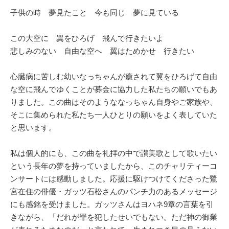
子供の時 夢見たこと 今も同じ 夢に見ている
この大空に 翼をひろげ 飛んで行きたいよ
悲しみのない 自由な空へ 翼はためかせ 行きたい
心臓病に苦しむ幼いなっちゃんが癒されて翼をひろげて自由
な空に飛んでゆくことが募金に協力した私たちの願いでもあ
りました。この曲はそのようななっちゃん自身やご家族や、
そこに集められた私たち一人ひとりの願いをよく表していた
と思います。
私は個人的にも、この曲を礼拝の中で讃美歌として歌いたい
という長年の夢を持っていましたから、このチャリティーコ
ンサートには感動しました。応援に駆けつけてくださった鷺
宮在住の俳優・ガッツ石松さんのパンチ力のあるメッセージ
にも感銘を受けました。ガッツさんはヨハネ9章の言葉を引
きながら、「だれが罪を犯したせいでもない。ただ神の御業