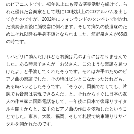
のピアニストです。40年以上にも渡る演奏活動を続けてこら
れた優れた音楽家として既に100枚以上のCDアルバムを出し
てきたのですが、2002年にフィンランドのタンペレで開かれ
た演奏会直後に脳梗塞に倒れます。そして病気の後遺症のた
めにそれ以降右半身不随となられました。舘野泉さんが65歳
の時です。
リハビリに励んだけれども右腕は元のようにはなりませんで
した。ある時息子さんが「お父さん、このような楽譜を見つ
けたよ」と手渡してくれたそうです。それは左手のためのピ
アノ曲の楽譜でした。その時はピンとこなかったけれども、
ある時ハッとしたそうです。「そうか、両腕でなくても、片
腕でも音楽は表現できるんだ」と。それからすぐに日本の友
人の作曲家に国際電話をして、一年後に日本で復帰リサイタ
ルを開くからと、左手のピアノ曲の作曲を依頼したというこ
とでした。東京、大阪、福岡、そして札幌で約束通りリサイ
タルを開かれたのです。