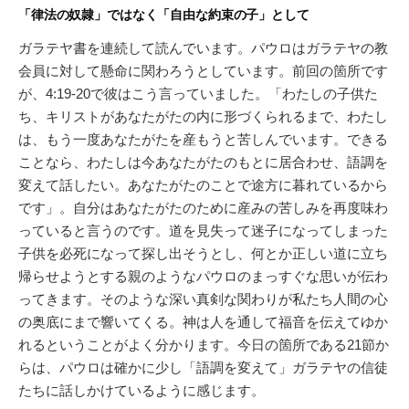
「律法の奴隷」ではなく「自由な約束の子」として
ガラテヤ書を連続して読んでいます。パウロはガラテヤの教
会員に対して懸命に関わろうとしています。前回の箇所です
が、4:19-20で彼はこう言っていました。「わたしの子供た
ち、キリストがあなたがたの内に形づくられるまで、わたし
は、もう一度あなたがたを産もうと苦しんでいます。できる
ことなら、わたしは今あなたがたのもとに居合わせ、語調を
変えて話したい。あなたがたのことで途方に暮れているから
です」。自分はあなたがたのために産みの苦しみを再度味わ
っていると言うのです。道を見失って迷子になってしまった
子供を必死になって探し出そうとし、何とか正しい道に立ち
帰らせようとする親のようなパウロのまっすぐな思いが伝わ
ってきます。そのような深い真剣な関わりが私たち人間の心
の奥底にまで響いてくる。神は人を通して福音を伝えてゆか
れるということがよく分かります。今日の箇所である21節か
らは、パウロは確かに少し「語調を変えて」ガラテヤの信徒
たちに話しかけているように感じます。