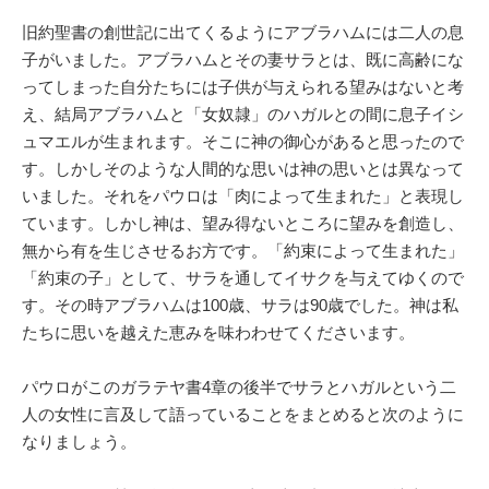
旧約聖書の創世記に出てくるようにアブラハムには二人の息
子がいました。アブラハムとその妻サラとは、既に高齢にな
ってしまった自分たちには子供が与えられる望みはないと考
え、結局アブラハムと「女奴隷」のハガルとの間に息子イシ
ュマエルが生まれます。そこに神の御心があると思ったので
す。しかしそのような人間的な思いは神の思いとは異なって
いました。それをパウロは「肉によって生まれた」と表現し
ています。しかし神は、望み得ないところに望みを創造し、
無から有を生じさせるお方です。「約束によって生まれた」
「約束の子」として、サラを通してイサクを与えてゆくので
す。その時アブラハムは100歳、サラは90歳でした。神は私
たちに思いを越えた恵みを味わわせてくださいます。
パウロがこのガラテヤ書4章の後半でサラとハガルという二
人の女性に言及して語っていることをまとめると次のように
なりましょう。