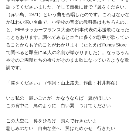
語ってくださいました。そして最後に皆で『翼をください』
（赤い鳥、1971）という曲を合唱したのです。これはなかな
か味わい深い名曲で、小学校の音楽の教科書はもちろんのこ
と、FIFAサッカーフランス大会の日本代表の応援歌になった
こともあります。調べてみると本当に多くの歌手が歌ってい
ることからもそのことがわかります（たとえばiTunes Store
で調べると即座に50人の名前が挙がりました）。なっちゃん
やそのご両親たちの祈りがそのまま歌になっているような歌
詞です。
「翼をください」（作詞：山上路夫、作曲：村井邦彦）
いま私の 願いごとが かなうならば 翼がほしい
この背中に 鳥のように 白い翼 つけてください
この大空に 翼をひろげ 飛んで行きたいよ
悲しみのない 自由な空へ 翼はためかせ 行きたい