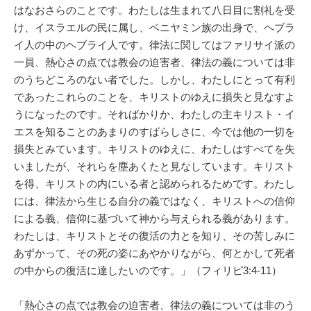
はなおさらのことです。わたしは生まれて八日目に割礼を受
け、イスラエルの民に属し、ベニヤミン族の出身で、ヘブラ
イ人の中のヘブライ人です。律法に関してはファリサイ派の
一員、熱心さの点では教会の迫害者、律法の義については非
のうちどころのない者でした。しかし、わたしにとって有利
であったこれらのことを、キリストのゆえに損失と見なすよ
うになったのです。そればかりか、わたしの主キリスト・イ
エスを知ることのあまりのすばらしさに、今では他の一切を
損失とみています。キリストのゆえに、わたしはすべてを失
いましたが、それらを塵あくたと見なしています。キリスト
を得、キリストの内にいる者と認められるためです。わたし
には、律法から生じる自分の義ではなく、キリストへの信仰
による義、信仰に基づいて神から与えられる義があります。
わたしは、キリストとその復活の力とを知り、その苦しみに
あずかって、その死の姿にあやかりながら、何とかして死者
の中からの復活に達したいのです。」（フィリピ3:4-11）
「熱心さの点では教会の迫害者、律法の義については非のう