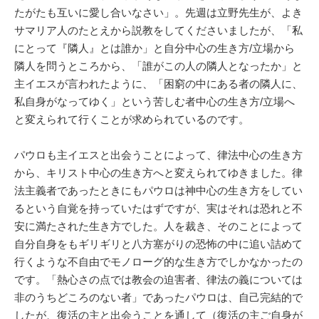
たがたも互いに愛し合いなさい」。先週は立野先生が、よき
サマリア人のたとえから説教をしてくださいましたが、「私
にとって『隣人』とは誰か」と自分中心の生き方/立場から
隣人を問うところから、「誰がこの人の隣人となったか」と
主イエスが言われたように、「困窮の中にある者の隣人に、
私自身がなってゆく」という苦しむ者中心の生き方/立場へ
と変えられて行くことが求められているのです。
パウロも主イエスと出会うことによって、律法中心の生き方
から、キリスト中心の生き方へと変えられてゆきました。律
法主義者であったときにもパウロは神中心の生き方をしてい
るという自覚を持っていたはずですが、実はそれは恐れと不
安に満たされた生き方でした。人を裁き、そのことによって
自分自身をもギリギリと八方塞がりの恐怖の中に追い詰めて
行くような不自由でモノローグ的な生き方でしかなかったの
です。「熱心さの点では教会の迫害者、律法の義については
非のうちどころのない者」であったパウロは、自己完結的で
したが、復活の主と出会うことを通して（復活の主ご自身が