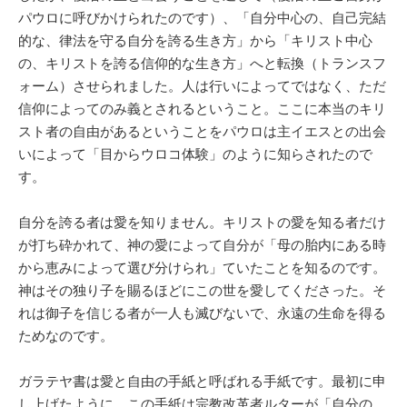
パウロに呼びかけられたのです）、「自分中心の、自己完結
的な、律法を守る自分を誇る生き方」から「キリスト中心
の、キリストを誇る信仰的な生き方」へと転換（トランスフ
ォーム）させられました。人は行いによってではなく、ただ
信仰によってのみ義とされるということ。ここに本当のキリ
スト者の自由があるということをパウロは主イエスとの出会
いによって「目からウロコ体験」のように知らされたので
す。
自分を誇る者は愛を知りません。キリストの愛を知る者だけ
が打ち砕かれて、神の愛によって自分が「母の胎内にある時
から恵みによって選び分けられ」ていたことを知るのです。
神はその独り子を賜るほどにこの世を愛してくださった。そ
れは御子を信じる者が一人も滅びないで、永遠の生命を得る
ためなのです。
ガラテヤ書は愛と自由の手紙と呼ばれる手紙です。最初に申
し上げたように、この手紙は宗教改革者ルターが「自分の