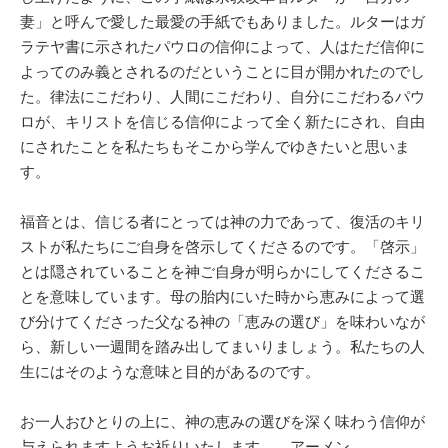
妻」と呼んで愛した最愛の手紙でもありました。ルターはガ
ラテヤ書に示されたパウロの信仰によって、人はただ信仰に
よってのみ義とされるのだということに目が開かれたのでし
た。律法にこだわり、人間にこだわり、自分にこだわるパウ
ロが、キリストを信じる信仰によって全く新たにされ、自由
にされたことを私たちもそこから学んでゆきたいと思いま
す。
福音とは、信じる者にとっては神の力であって、復活のキリ
ストが私たちにご自身を啓示してくださるのです。「啓示」
とは隠されていることを神ご自身が明らかにしてくださるこ
とを意味しています。母の胎内にいた時から恵みによって選
び分けてくださった父なる神の「恵みの選び」を味わいなが
ら、新しい一週間を踏み出してまいりましょう。私たちの人
生にはそのような意味と目的があるのです。
お一人おひとりの上に、神の恵みの選びを深く味わう信仰が
与えられますようお祈りいたします。 アーメン。