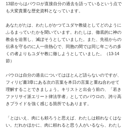
13節からはパウロが直接自分の過去を語っているという点で
も大変貴重な歴史資料となっています。
あなたがたは、わたしがかつてユダヤ教徒としてどのように
ふるまっていたかを聞いています。わたしは、徹底的に神の
教会を迫害し、滅ぼそうとしていました。また、先祖からの
伝承を守るのに人一倍熱心で、同胞の間では同じ年ごろの多
くの者よりもユダヤ教に徹しようとしていました。（13-14
節）
パウロは自分の過去についてはほとんど語らないのですが、
フィリピ書3章にある次の言葉を本日の言葉と重ね合わせて
理解することできましょう。キリストと出会う前の、「若き
ファリサイ派エリート律法学者」としてのパウロの、誇り高
きプライドを強く感じる箇所でもあります。
「とはいえ、肉にも頼ろうと思えば、わたしは頼れなくはな
い。だれかほかに、肉に頼れると思う人がいるなら、わたし