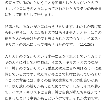
名乗っているのかということを問題とした人々がいたので
す。パウロはその人々によって惑わされたガラテヤの教会員
に対して断固として語ります。
兄弟たち、あなたがたにはっきり言います。わたしが告げ知
らせた福音は、人によるものではありません。わたしはこの
福音を人から受けたのでも教えられたのでもなく、イエス・
キリストの啓示によって知らされたのです。（11-12節）
人と人とのつながりという水平次元を問題としていたガラテ
ヤの人々に対してパウロは、イエス・キリストとのつなが
り、神とのつながりという垂直の次元に目を向けるように強
調しているのです。私たちが今ここで礼拝に集っているとい
うことの背後には、多くの信仰の先輩たちとの出会いがあ
り、執り成しの祈りがあったためですが、しかしそれを越え
て、イエス・キリストご自身、神ご自身が私たちを捉えてく
ださったという事実があるというのです。それが大切です。