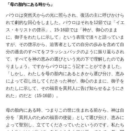
「母の胎内にある時から」
パウロは突然天からの光に照らされ、復活の主に呼びかけら
れて劇的な回心をしました。パウロはそれを12節では「イエ
ス・キリストの啓示」、15-16節では「神が、御心のまま
に、御子をわたしに示して」という表現で淡々と語っていま
すが、その啓示から、迫害者としての自分の歩みを含めて自
分の過去のすべてをフラッシュバックのように振り返らされ
て、すべてを神の恵みの選びという光の下で理解したのであ
りましょう。ですからパウロはこう記すことができました。
「しかし、わたしを母の胎内にあるときから選び分け、恵み
によって召し出してくださった神が、御心のままに、御子を
わたしに示して、その福音を異邦人に告げ知らせるようにさ
れた」のだと（15-16節）。
母の胎内にある時、つまりこの世に生まれる前から、神は自
分を「異邦人のための福音の使徒」として選び分け、恵みに
よって聖別し、立ててくださっていたというのです。私たち