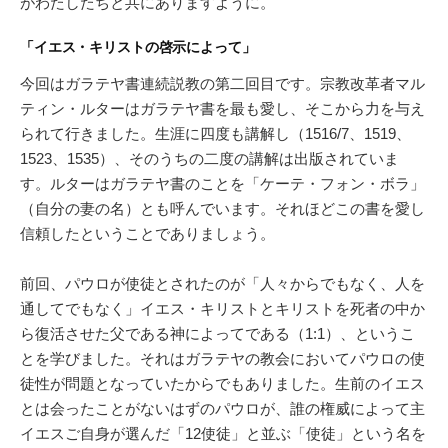
がわたしたちと共にありますように。
「イエス・キリストの啓示によって」
今回はガラテヤ書連続説教の第二回目です。宗教改革者マル
ティン・ルターはガラテヤ書を最も愛し、そこから力を与え
られて行きました。生涯に四度も講解し（1516/7、1519、
1523、1535）、そのうちの二度の講解は出版されていま
す。ルターはガラテヤ書のことを「ケーテ・フォン・ボラ」
（自分の妻の名）とも呼んでいます。それほどこの書を愛し
信頼したということでありましょう。
前回、パウロが使徒とされたのが「人々からでもなく、人を
通してでもなく」イエス・キリストとキリストを死者の中か
ら復活させた父である神によってである（1:1）、というこ
とを学びました。それはガラテヤの教会においてパウロの使
徒性が問題となっていたからでもありました。生前のイエス
とは会ったことがないはずのパウロが、誰の権威によって主
イエスご自身が選んだ「12使徒」と並ぶ「使徒」という名を