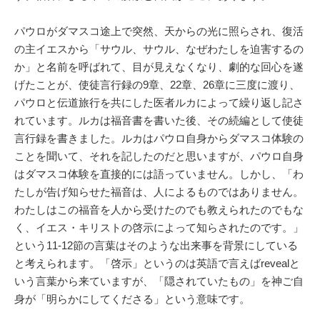
パウロがダマスコ途上で突然、天からの光に照らされ、復活
の主イエスから「サウル、サウル、なぜわたしを迫害するの
か」と名前を呼ばれて、目が見えなくなり、劇的な回心を遂
げたことが、使徒言行録の9章、22章、26章に三度に渡り、
パウロと伝道旅行を共にした医者ルカによって繰り返し記さ
れています。ルカは福音書を書いた後、その続編として使徒
言行録を書きました。ルカはパウロ自身からダマスコ体験の
ことを聞いて、それを記したのだと思いますが、パウロ自身
はダマスコ体験を直接的には語っていません。しかし、「わ
たしが告げ知らせた福音は、人によるものではありません。
わたしはこの福音を人から受けたのでも教えられたのでもな
く、イエス・キリストの啓示によって知らされたのです。」
という11-12節の言葉はそのような出来事を背景にしている
と考えられます。「啓示」というのは英語で言えばrevealと
いう言葉から来ていますが、「隠されていたもの」を神ご自
身が「明らかにしてくださる」という意味です。