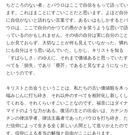
ちどころのない者」とパウロはここで自信をもって語ってい
ます。これはまことにすごいことだと思います。よほど自分
に自信がないと語れない言葉です。あるいはもしかするとパ
ウロは、ここで自分のかつての愚かさを笑うような思いで語
っているのかもしれません。その頃の自分は実に自分のこと
しか見ておらず、大切なことが何も見えていなかった。憐れ
にも自分はそう思い込んでいた。しかし、キリストを知る
「すばらしさ」のゆえに、それまで価値あると思っていたす
べてを「損失」であり「塵芥」であると見なすようになった
というのです。
キリストと出会うということは、私たちの古い価値観を木っ
端みじんに打ち砕き、それ以外のすべてを相対化し新しくし
てくれる、それくらいすごいことなのです。福音にはダイナ
マイトのような力がある。復活の主との出会いは、カチンカ
チンの律法学者、律法主義者であったパウロを打ち砕き、た
だ信仰によって生きる全く新しい人間として造りかえたので
す。信仰による本当の解放と自由がここにあります。