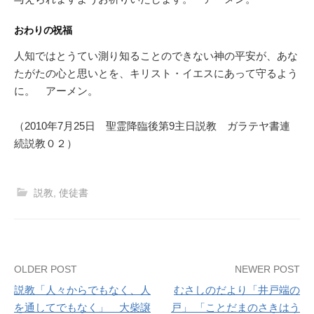
おわりの祝福
人知ではとうてい測り知ることのできない神の平安が、あな
たがたの心と思いとを、キリスト・イエスにあって守るよう
に。 アーメン。
（2010年7月25日 聖霊降臨後第9主日説教 ガラテヤ書連
続説教０２）
説教
,
使徒書
Post
OLDER POST
NEWER POST
説教「人々からでもなく、人
むさしのだより「井戸端の
navigation
を通してでもなく」 大柴譲
戸」 「ことだまのさきはう