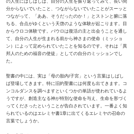
の人生にはしばしば、自分の人生を振り返ってみて、長い間
分からないでいたこと、つながらないでいたことがスーッと
つながって、「ああ、そうだったのか！」とストンと腑に落
ちる、合点がゆくという天啓のような体験が起こります。目
からウロコ体験です。パウロは復活の主と出会うことを通し
て、自分の人生が生まれる前から神さまの使命（ミッショ
ン）によって定められていたことを知るのです。それは「異
邦人のための福音の使徒」としての自分のミッションでし
た。
聖書の中には、実は「母の胎内/子宮」という言葉はしばし
ば登場してきます。特に旧約聖書には何度も出てきます。コ
ンコルダンスを調べますといくつかの単語が使われているよ
うですが、創造主なる神が特別な使命を与え、生命を形づく
ってくださったということが告白されています。一番よく知
られているのはエレミヤ書1章に出てくるエレミヤの召命の
言葉でしょうか。