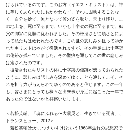
げられているのです。このお方（イエス・キリスト）は、神
に等しくあられたにもかかわらず、それに固執することな
く、自分を捨て、無となって僕の姿を取り、天より降り、こ
の地上を、死に至るまで、いかも十字架の死に至るまで、御
父の御旨に従順に従われました。その謙遜さと従順さとによ
って私たちは救われたのです。この世の悲しみを担ってゆか
れたキリストはやがて復活されますが、その手足には十字架
の傷跡が残っていました。その聖痕を通してこの世の悲しみ
は癒されたのです。
復活されたキリストの体に十字架の傷跡が残っておられた
ように、悲しみは悲しみを深めてゆくことを通してこそ、そ
れを担う力が与えられてゆくのであると信じます。この一年
も、皆さまにとっても様々な出来事が身近に起こった一年で
あったのではないかと拝察いたします。
＜若松英輔、『魂にふれる〜大震災と、生きている死者』、
トランスビュー、2012＞
若松英輔(わかまつえいすけ)という1968年生れの思想家で