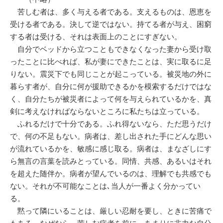
苦しむ者は、多く与える者である。支えるものは、恩恵を
受ける者である。決して逆ではない。持てる者が与え、困窮
する者は受ける、それは表面上のことにすぎない。
自分でベッドから立つこともできなくなった妻から受け取
ったことに比べれば、私が妻にできたことは、実に取るに足
りない。震災下でも同じことが起こっている。被災地の外に
暮らす者が、自分に何が援助できるかを模索するだけではな
く、自分たちが被災者によって何を与えられているかを、真
剣に考えなければならないところに私たちは立っている。
ふれるだけで十分である。ふれ得ないなら、ただ思うだけ
で、何の不足もない。病者は、差し出された手にどんな思い
が流れているかを、敏感に感じ取る。病者は、まなざしにす
ら無言の言葉を読みとっている。同情、共感、あるいはそれ
を超えた随伴か。病者が望んでいるのは、理解でも共感でも
ない。それが不可能なことは､当人が一番よく分かってい
る。
黙って隣にいることは、厳しい忍耐を要し、ときに苦痛で