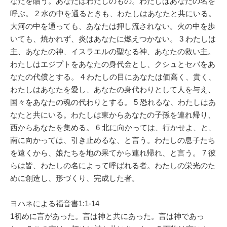
なたを贖う。あなたはわたしのもの。わたしはあなたの名を
呼ぶ。 2 水の中を通るときも、わたしはあなたと共にいる。
大河の中を通っても、あなたは押し流されない。火の中を歩
いても、焼かれず、炎はあなたに燃えつかない。 3 わたしは
主、あなたの神、イスラエルの聖なる神、あなたの救い主。
わたしはエジプトをあなたの身代金とし、クシュとセバをあ
なたの代償とする。 4 わたしの目にあなたは価高く、貴く、
わたしはあなたを愛し、あなたの身代わりとして人を与え、
国々をあなたの魂の代わりとする。 5 恐れるな、わたしはあ
なたと共にいる。わたしは東からあなたの子孫を連れ帰り、
西からあなたを集める。 6 北に向かっては、行かせよ、と、
南に向かっては、引き止めるな、と言う。わたしの息子たち
を遠くから、娘たちを地の果てから連れ帰れ、と言う。 7 彼
らは皆、わたしの名によって呼ばれる者。わたしの栄光のた
めに創造し、形づくり、完成した者。
ヨハネによる福音書1:1-14
1初めに言があった。言は神と共にあった。言は神であっ