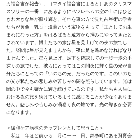
カ福音書が報告）。（マタイ福音書によると）あのクリスマ
スツリーの一番上にあるようにベツレヘムの空の上にはひと
きわ大きな星が照り輝き、それを東の方で見た占星術の学者
たちが黄金・乳香・没薬という宝物をもって「王としてお生
まれになった方」をはるばると遠方から拝みにやってきたと
されています。博士たちの旅は星を見上げての夜の旅でし
た。昼間は星が見えませんから、夜に足を進めなければなり
ませんでした。星を見上げ、足下を確認しての一歩一歩の手
探りの旅でした。彼らにとってはこの闇夜に輝く星の光が自
分たちにとっての「いのちの光」だったのです。このいのち
の光が私たちの悲しみや苦しみの闇を照らしています。光は
闇の中で今も確かに輝き続けているのです。私たちも人生に
おける夜の旅を続けているように感じることが少なくありま
せん。悲しみや苦しみが渦巻く夜の旅です。光の導きが必要
になります。
＜緩和ケア病棟のチャプレンとして思うこと＞
私は二年ほど前から、月に一〜二日、錦糸町にある賛育会