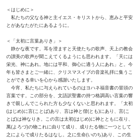
＜はじめに＞
私たちの父なる神と主イエス・キリストから、恵みと平安
とがあなたがたにあるように。
＜「太初に言葉ありき」＞
静かな夜です。耳を澄ますと天使たちの歌声、天上の教会
の讃美の歌声が聞こえてくるようにも思われます。「天には
栄光、神にあれ。地には平和、御心に適う人にあれ」と。今
年も皆さまとご一緒に、クリスマスイブの音楽礼拝に集うこ
とができる幸いを心から感謝いたします。
今宵、私たちに与えられているのはヨハネ福音書の冒頭の
言葉です。この部分を、文語訳聖書の持つ格調高い言葉の響
きで親しんでこられた方も少なくないと思われます。「太初
(はじめ)に言(ことば)あり、言は神と偕(とも)にあり、言(こ
とば)は神なりき。この言は太初(はじめ)に神とともに在り、
萬(よろづ)の物これに由りて成り、成りたる物に一つとして
之によらで成りたるはなし。之に生命(いのち)あり、この生