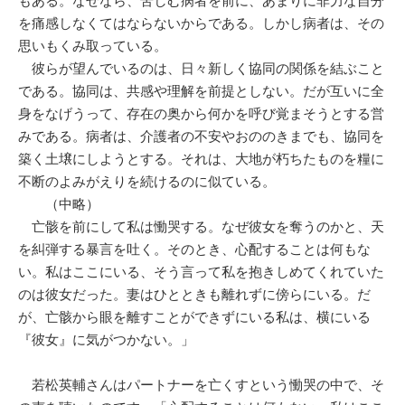
もある。なぜなら、苦しむ病者を前に、あまりに非力な自分
を痛感しなくてはならないからである。しかし病者は、その
思いもくみ取っている。
彼らが望んでいるのは、日々新しく協同の関係を結ぶこと
である。協同は、共感や理解を前提としない。だが互いに全
身をなげうって、存在の奥から何かを呼び覚まそうとする営
みである。病者は、介護者の不安やおののきまでも、協同を
築く土壌にしようとする。それは、大地が朽ちたものを糧に
不断のよみがえりを続けるのに似ている。
（中略）
亡骸を前にして私は慟哭する。なぜ彼女を奪うのかと、天
を糾弾する暴言を吐く。そのとき、心配することは何もな
い。私はここにいる、そう言って私を抱きしめてくれていた
のは彼女だった。妻はひとときも離れずに傍らにいる。だ
が、亡骸から眼を離すことができずにいる私は、横にいる
『彼女』に気がつかない。」
若松英輔さんはパートナーを亡くすという慟哭の中で、そ