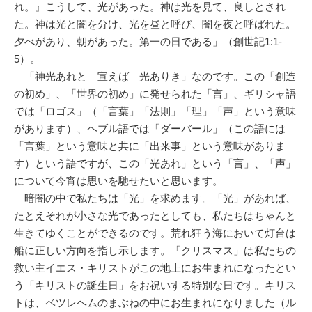
れ。』こうして、光があった。神は光を見て、良しとされ
た。神は光と闇を分け、光を昼と呼び、闇を夜と呼ばれた。
夕べがあり、朝があった。第一の日である」（創世記1:1-
5）。
「神光あれと 宣えば 光ありき」なのです。この「創造
の初め」、「世界の初め」に発せられた「言」、ギリシャ語
では「ロゴス」（「言葉」「法則」「理」「声」という意味
があります）、ヘブル語では「ダーバール」（この語には
「言葉」という意味と共に「出来事」という意味がありま
す）という語ですが、この「光あれ」という「言」、「声」
について今宵は思いを馳せたいと思います。
暗闇の中で私たちは「光」を求めます。「光」があれば、
たとえそれが小さな光であったとしても、私たちはちゃんと
生きてゆくことができるのです。荒れ狂う海において灯台は
船に正しい方向を指し示します。「クリスマス」は私たちの
救い主イエス・キリストがこの地上にお生まれになったとい
う「キリストの誕生日」をお祝いする特別な日です。キリス
トは、ベツレヘムのまぶねの中にお生まれになりました（ル