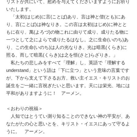
リストが共にいて、慰めを与えてくださいますようにお祈り
いたします。
「太初(はじめ)に言(ことば)あり、言は神と偕(とも)にあ
り、言(ことば)は神なりき。この言は太初(はじめ)に神とと
もに在り、萬(よろづ)の物これに由りて成り、成りたる物に
一つとして之によらで成りたるはなし。之に生命(いのち)あ
り、この生命(いのち)は人の光なりき。光は暗黒(くらき)に
照る、而して暗黒(くらき)は之を悟(さと)らざりき。」
私たちの悲しみをすべて「理解」し、英語で「理解する
understand」という語は「下に立つ」という意味の言葉です
が、下から支えて下さるお方、救い主イエス・キリストのお
誕生をご一緒に言祝ぎたいと思います。天には栄光、地には
平和がありますように！ アーメン。
＜おわりの祝福＞
人知ではとうてい測り知ることのできない神の平安が、あ
なたがたの心と思いとを、キリスト・イエスにあって守るよ
うに。 アーメン。