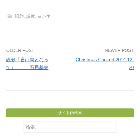
旧約
,
説教
,
ヨハネ
Post
OLDER POST
NEWER POST
説教『言は肉となっ
Christmas Concert 2014-12-
navigation
て』 石居基夫
20
サイト内検索
検
索: