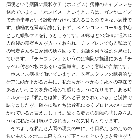
病院という病院の緩和ケア（ホスピス）病棟のチャプレンを
務めています。「ホスピス」というところは、ガンかエイズ
で余命半年という診断がなければ入ることのできない病棟で
す。積極的な延命治療は行わず、ペインコントロールを中心
とした緩和ケアを行うところです。20床ほどの病棟に通常15
人前後の患者さんが入っておられ、チャプレンである私はそ
の患者さんやご家族の所を回って、お話を伺う役割を果たし
ています。「チャプレン」というのは病院や施設にある「チ
ャペル付きの牧師あるいは聖職者」という意味の言葉です。
ホスピス病棟で働いていますと、医療スタッフの献身的な
ケアに頭が下がると共に、私たちがすべからく死への存在で
あるということを身に沁みて感じるようになります。ある時
にルターは「私たちは皆、死へと召喚されている」と説教で
語りましたが、確かに私たちは皆死にゆくプロセスの中に置
かれていると言えましょう。愛する者との別離の悲しみを思
う時に私たちは胸がつぶれるような気持ちとなります。
そのような私たち人間の現実の中に、今日私たちのための
救い主がこの地上に降り立って下さったというよき音信が告