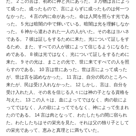
た。 2 この言は、初めに神と共にあった。 3 万物は言によっ
て成った。成ったもので、言によらずに成ったものは何一つ
なかった。 4 言の内に命があった。命は人間を照らす光であ
った。 5 光は暗闇の中で輝いている。暗闇は光を理解しなか
った。 6 神から遣わされた一人の人がいた。その名はヨハネ
である。 7 彼は証しをするために来た。光について証しをす
るため、また、すべての人が彼によって信じるようになるた
めである。 8 彼は光ではなく、光について証しをするために
来た。 9 その光は、まことの光で、世に来てすべての人を照
らすのである。 10 言は世にあった。世は言によって成った
が、世は言を認めなかった。 11 言は、自分の民のところへ
来たが、民は受け入れなかった。 12 しかし、言は、自分を
受け入れた人、その名を信じる人々には神の子となる資格を
与えた。 13 この人々は、血によってではなく、肉の欲によ
ってではなく、人の欲によってでもなく、神によって生まれ
たのである。 14 言は肉となって、わたしたちの間に宿られ
た。わたしたちはその栄光を見た。それは父の独り子として
の栄光であって、恵みと真理とに満ちていた。