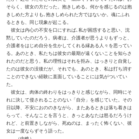
そらく、彼女の方だった。抱きしめる。何かを感じるのは抱
きしめた方よりも､抱きしめられた方ではないか。魂にふれ
るときも、同じ現象が起こる。
彼女は内心の不安を口にすれば､私が困惑すると思い、沈
黙していたのだろう。病者は、介護者が思うよりもずっと、
介護者をはじめ自分を生かしてくれる縁ある人々を思ってい
る。あのとき、私たちは彼女の最期が遠くないことを知らさ
れたのだと思う。私の理性はそれを拒み、はっきりと自覚し
たのは彼女の没後だが、それでも、あのとき、私は打ち消す
ことのできない経験に直面していることには気がついてい
た。
彼女は、肉体の終わりをはっきりと感じながら、同時にそ
れに決して侵されることのない「自分」を感じていた。その
日以降、不安におののきながら、またあるときは落ち着きは
らって、そんなことを言うと、きっとあなたは怒るだろうけ
れど、と前置きしながら、死ぬのは、まったく怖くない、彼
女は一度ならずそう語った。
（中略）