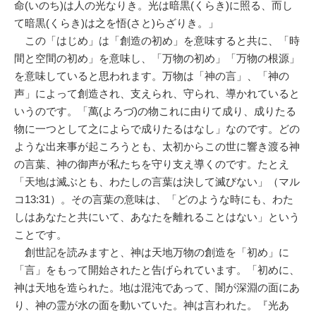
命(いのち)は人の光なりき。光は暗黒(くらき)に照る、而し
て暗黒(くらき)は之を悟(さと)らざりき。」
この「はじめ」は「創造の初め」を意味すると共に、「時
間と空間の初め」を意味し、「万物の初め」「万物の根源」
を意味していると思われます。万物は「神の言」、「神の
声」によって創造され、支えられ、守られ、導かれていると
いうのです。「萬(よろづ)の物これに由りて成り、成りたる
物に一つとして之によらで成りたるはなし」なのです。どの
ような出来事が起ころうとも、太初からこの世に響き渡る神
の言葉、神の御声が私たちを守り支え導くのです。たとえ
「天地は滅ぶとも、わたしの言葉は決して滅びない」（マル
コ13:31）。その言葉の意味は、「どのような時にも、わた
しはあなたと共にいて、あなたを離れることはない」という
ことです。
創世記を読みますと、神は天地万物の創造を「初め」に
「言」をもって開始されたと告げられています。「初めに、
神は天地を造られた。地は混沌であって、闇が深淵の面にあ
り、神の霊が水の面を動いていた。神は言われた。『光あ