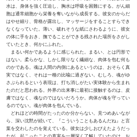
水は、身体を強く圧迫し、胸水は呼吸を困難にする。がん細
胞は通常細胞から栄養を奪いながら成長する。彼女のからだ
はやせ細り、骨格が露出し、マッサージをすることすらでき
なくなっていた。薄い、破れそうな紙にさわるように、彼女
の体に手をおき、撫でることができる残された場所をさがし
ていたとき、何かにふれた。
まるい何かであるように感じられた。まるい、とは円形で
はない。柔らかな、しかし限りなく繊細な、肉体を包む何も
のかである。魂は人間の内側にあるというのは、おそらく真
実ではなく、それは一種の比喩に過ぎない。むしろ、魂がゆ
さぶられるという表現は、打ち消しがたい実体験から生まれ
たのだと思われる。外界の出来事に最初に接触するのは、皮
膚ではなく、魂なのではないだろうか。肉体が魂を守ってい
るのでない。魂が肉体を包んでいる。
どれほどの時間がたったのか分からない。見つめあいなが
ら、深い沈黙が続いて、『こういうこともあるんだね』と言
葉を交わしたのを覚えている。彼女は少しおびえたようだっ
たが、起こったことの真実を一層深く了解していたのは、お