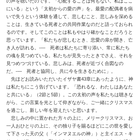
の声を聴いたのです。「心配することは何もない。私はここ
にいる」という「太初からの愛の声」を。最愛の配偶者を病
いで失うという体験を通して、悲しむこと、悲しみを深める
ことは、生きている死者との共同作業なのだと語っておられ
るのです。そしてこのことは私もやはり確かなことだろうと
思っています。「私たちが悲しむとき、悲愛の扉が開き、亡
き人が訪れる。-— 死者は私たちに寄り添い、常に私たち
の魂を見つめている。私たちが見失ったときでさえ、それを
見つめつづけている。悲しみは、死者が近づく合図なの
だ。-— 死者と協同し、共に今を生きるために」。
先ほどお読みいただいたイザヤ書43章にあったように、神
は私たちにこう告げています。「恐れるな、わたしはあなた
と共にいる」（2節と5節）。この太初の声を私たちは聴きな
がら、この言葉を光として仰ぎながら、ご一緒にクリスマス
を過ごし、新しい年を迎えたいと思います。
悲しみの中に置かれた方々の上に、メリークリスマス。お
一人おひとりの上に、その独り子を賜るほどにこの世を愛し
て下さった天の父（「インマヌエルの神」）と主イエス・キ