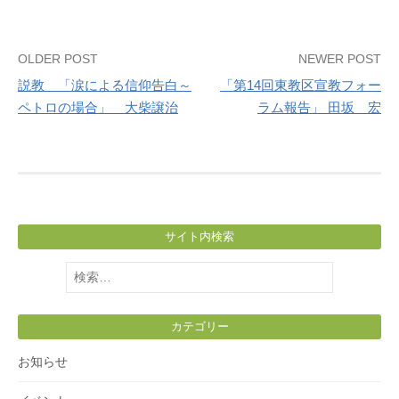
Post
OLDER POST
NEWER POST
説教 「涙による信仰告白～
「第14回東教区宣教フォー
navigation
ペトロの場合」 大柴譲治
ラム報告」 田坂 宏
サイト内検索
検
索:
カテゴリー
お知らせ