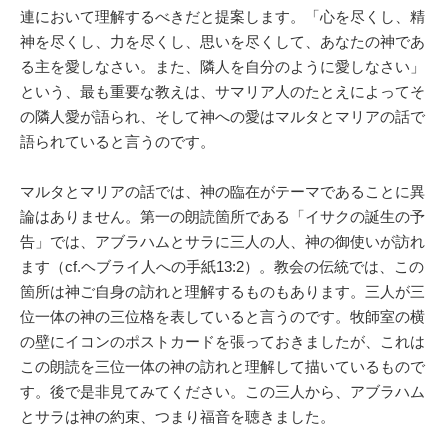
連において理解するべきだと提案します。「心を尽くし、精
神を尽くし、力を尽くし、思いを尽くして、あなたの神であ
る主を愛しなさい。また、隣人を自分のように愛しなさい」
という、最も重要な教えは、サマリア人のたとえによってそ
の隣人愛が語られ、そして神への愛はマルタとマリアの話で
語られていると言うのです。
マルタとマリアの話では、神の臨在がテーマであることに異
論はありません。第一の朗読箇所である「イサクの誕生の予
告」では、アブラハムとサラに三人の人、神の御使いが訪れ
ます（cf.ヘブライ人への手紙13:2）。教会の伝統では、この
箇所は神ご自身の訪れと理解するものもあります。三人が三
位一体の神の三位格を表していると言うのです。牧師室の横
の壁にイコンのポストカードを張っておきましたが、これは
この朗読を三位一体の神の訪れと理解して描いているもので
す。後で是非見てみてください。この三人から、アブラハム
とサラは神の約束、つまり福音を聴きました。