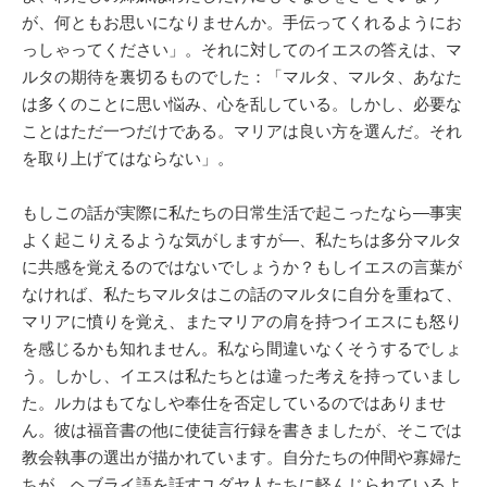
が、何ともお思いになりませんか。手伝ってくれるようにお
っしゃってください」。それに対してのイエスの答えは、マ
ルタの期待を裏切るものでした：「マルタ、マルタ、あなた
は多くのことに思い悩み、心を乱している。しかし、必要な
ことはただ一つだけである。マリアは良い方を選んだ。それ
を取り上げてはならない」。
もしこの話が実際に私たちの日常生活で起こったなら―事実
よく起こりえるような気がしますが―、私たちは多分マルタ
に共感を覚えるのではないでしょうか？もしイエスの言葉が
なければ、私たちマルタはこの話のマルタに自分を重ねて、
マリアに憤りを覚え、またマリアの肩を持つイエスにも怒り
を感じるかも知れません。私なら間違いなくそうするでしょ
う。しかし、イエスは私たちとは違った考えを持っていまし
た。ルカはもてなしや奉仕を否定しているのではありませ
ん。彼は福音書の他に使徒言行録を書きましたが、そこでは
教会執事の選出が描かれています。自分たちの仲間や寡婦た
ちが、ヘブライ語を話すユダヤ人たちに軽んじられているよ