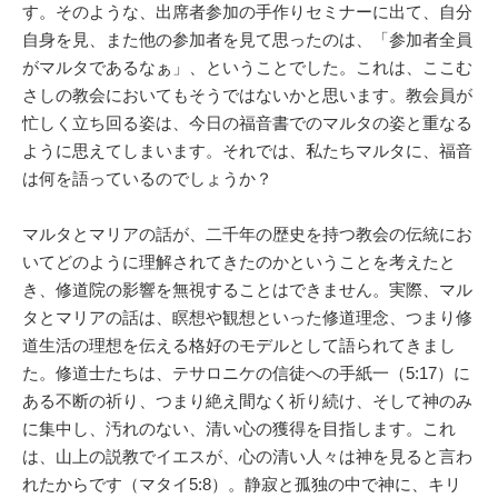
す。そのような、出席者参加の手作りセミナーに出て、自分
自身を見、また他の参加者を見て思ったのは、「参加者全員
がマルタであるなぁ」、ということでした。これは、ここむ
さしの教会においてもそうではないかと思います。教会員が
忙しく立ち回る姿は、今日の福音書でのマルタの姿と重なる
ように思えてしまいます。それでは、私たちマルタに、福音
は何を語っているのでしょうか？
マルタとマリアの話が、二千年の歴史を持つ教会の伝統にお
いてどのように理解されてきたのかということを考えたと
き、修道院の影響を無視することはできません。実際、マル
タとマリアの話は、瞑想や観想といった修道理念、つまり修
道生活の理想を伝える格好のモデルとして語られてきまし
た。修道士たちは、テサロニケの信徒への手紙一（5:17）に
ある不断の祈り、つまり絶え間なく祈り続け、そして神のみ
に集中し、汚れのない、清い心の獲得を目指します。これ
は、山上の説教でイエスが、心の清い人々は神を見ると言わ
れたからです（マタイ5:8）。静寂と孤独の中で神に、キリ