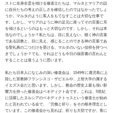
ストに全身全霊を傾ける修道士たちは、マルタとマリアの話
に自分たちの考えの正しさを確信したのではなかったでしょ
うか。マルタのように客人をもてなすことは大切な仕事で
す。しかし、マリアのように神の足元に座ってその言葉に耳
を傾けるというのはもっと大切なのです。しかし、それは本
当なのでしょうか？私たちは、目に見えない、聴く神の言葉
である説教と、目に見え、感じることのできる神の言葉であ
る聖礼典の二つだけを受ける、マルタのいない信仰を持つべ
きでしょうか？でも、それはどうも今日の福音書の言わんと
することとは違うように思います。
私たち日本人になじみの深い修道会は、1549年に鹿児島に上
陸した宣教師フランシスコ・ザビエルや、上智大学の属する
イエズス会だと思います。しかし、教会の歴史上最も強い影
響力を持った修道会はベネディクト会です。これは、5世紀
に活躍したヌルシアのベネディクトゥスという修道士が始め
たと言われている会で、「労働と祈り」をその根本理念とし
ています。この修道会から見れば、祈りも大切ですが、客に