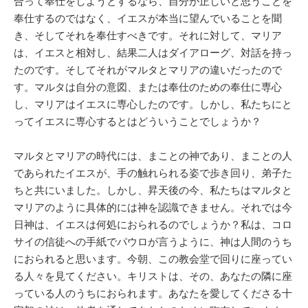
合って奉仕をしようとするなら、自分が正しいと思うことを
奉仕するのではなく、イエスが本当に望んでいることを聞
き、そしてそれを奉仕すべきです。それに対して、マリア
は、イエスと相対し、結果二人はダイアローグ、対話を持っ
たのです。そしてそれがマルタとマリアの違いだったので
す。マルタは自分の意図、または奉仕のための奉仕に専心
し、マリアはイエスに専心したのです。しかし、私たちにと
ってイエスに専心するとはどういうことでしょうか？
マルタとマリアの時代には、まことの神であり、まことの人
であられたイエスが、手の触れられる姿で歩き回り、弟子た
ちと共にいました。しかし、昇天後の今、私たちはマルタと
マリアのように具体的には神を認識できません。それでは今
日神は、イエスは何処におられるのでしょうか？私は、コロ
サイの信徒への手紙でパウロが言うように、神は人間のうち
におられると思います。今朝、この教会堂で回りに座ってい
る人々を見てください。キリストは、その、あなたの隣に座
っている人のうちにおられます。あなたを愛してくださる十