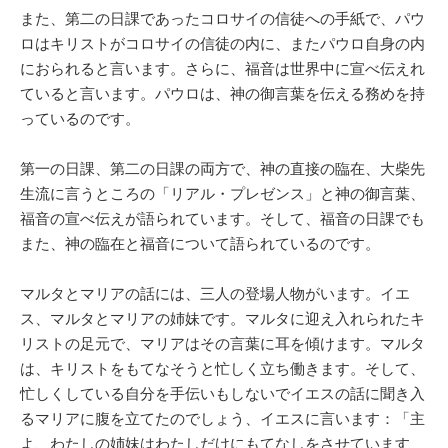
また、第二の日課であったコロサイの信徒への手紙で、パウ
ロはキリストがコロサイの信徒の内に、またパウロ自身の内
におられると言います。さらに、福音は世界中に宣べ伝えれ
ていると言います。パウロは、神の御言葉を伝える務めを持
っているのです。
第一の日課、第二の日課の両方で、神の直接の臨在、大柴先
生流に言うところの「リアル・プレゼンス」と神の御言葉、
福音の宣べ伝えが語られています。そして、福音の日課でも
また、神の臨在と福音について語られているのです。
マルタとマリアの話には、三人の登場人物がいます。イエ
ス、マルタとマリアの姉妹です。マルタに迎え入れられたキ
リストの足元で、マリアはその言葉に耳を傾けます。マルタ
は、キリストをもてなそうと忙しく立ち働きます。そして、
忙しくしている自分を手伝いもしないでイエスの話に聞き入
るマリアに腹を立てたのでしょう、イエスに言います：「主
よ、わたしの姉妹はわたしだけにもてなしをさせています