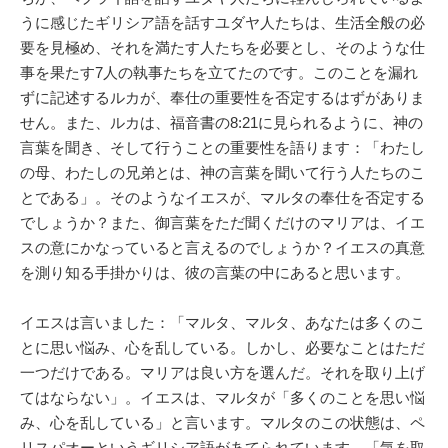
うに感じたギリシア語を話すユダヤ人たちは、生活全般の必
要を見極め、それを満たす人たちを必要とし、そのような仕
事を果たす7人の執事たちを立てたのです。このことを漏れ
ずに記述するルカが、奉仕の重要性を否定するはずがありま
せん。また、ルカは、福音書の8:21に見られるように、神の
言葉を聞き、そして行うことの重要性を語ります：「わたし
の母、わたしの兄弟とは、神の言葉を聞いて行う人たちのこ
とである」。そのようなイエスが、マルタの奉仕を否定する
でしょうか？また、御言葉をただ聞くだけのマリアは、イエ
スの意にかなっていると言えるのでしょうか？イエスの真意
を測り知る手掛かりは、彼の言葉の中にあると思います。
イエスは言いました：「マルタ、マルタ、あなたは多くのこ
とに思い悩み、心を乱している。しかし、必要なことはただ
一つだけである。マリアは良い方を選んだ。それを取り上げ
てはならない」。イエスは、マルタが「多くのことを思い悩
み、心を乱している」と言います。マルタのこの状態は、ペ
リスパオーというギリシア語があてられています。「気を取