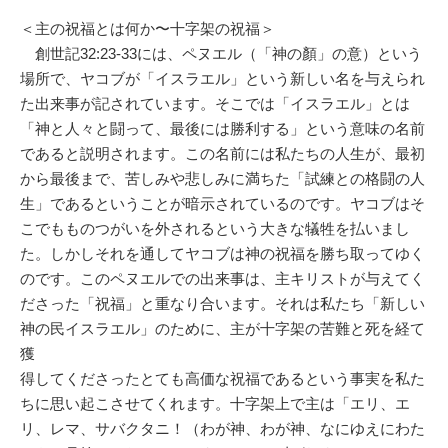
＜主の祝福とは何か〜十字架の祝福＞
創世記32:23-33には、ペヌエル（「神の顏」の意）という
場所で、ヤコブが「イスラエル」という新しい名を与えられ
た出来事が記されています。そこでは「イスラエル」とは
「神と人々と闘って、最後には勝利する」という意味の名前
であると説明されます。この名前には私たちの人生が、最初
から最後まで、苦しみや悲しみに満ちた「試練との格闘の人
生」であるということが暗示されているのです。ヤコブはそ
こでもものつがいを外されるという大きな犠牲を払いまし
た。しかしそれを通してヤコブは神の祝福を勝ち取ってゆく
のです。このペヌエルでの出来事は、主キリストが与えてく
ださった「祝福」と重なり合います。それは私たち「新しい
神の民イスラエル」のために、主が十字架の苦難と死を経て
獲
得してくださったとても高価な祝福であるという事実を私た
ちに思い起こさせてくれます。十字架上で主は「エリ、エ
リ、レマ、サバクタニ！（わが神、わが神、なにゆえにわた