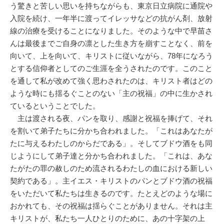
う驚きと苦しい思いを持ちながらも、東京日立病院に通院や
入院を続け、一年半に渡ってイレッサなどの抗がん剤、放射
線の治療を受けることになりました。そのような中で早苗さ
んは最後までご自身の凛とした生き方を崩すことなく、前を
向いて、上を向いて、キリストに従いながら、78年になろう
とする信仰者としてのご生涯を全うされたのです。このこと
を通して私が改めて強く思わされたのは、キリスト者はどの
ような時にも揺るぐことのない「主の祝福」の中に生かされ
ているということでした。
主は渡される夜、パンを取り、感謝と祝福を捧げて、それ
を割いて弟子たちに分かち合われました。「これはあなたが
たに与えるわたしのからだである」。そしてブドウ酒をも同
じようにして弟子達と分かち合われました。「これは、あな
たがたの罪の赦しのため流されるわたしの血における新しい
契約である」。主イエス・キリストのパンとブドウ酒の祝福
をいただいて私たちは生きるのです。たとえどのような場に
おかれても、その祝福は揺らぐことがありません。それは主
キリストが、私たち一人ひとりのために、あの十字架の上