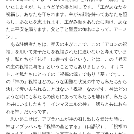
いたしますが、ちょうどその姿と同じです。「主があなたを
祝福し、あなたを守られます。主がみ顔を持ってあなたを照
らし、あなたを恵まれます。主がみ顔をあなたに向け、あな
たに平安を賜ります。父と子と聖霊の御名によって。アーメ
ン」。
ある註解者たちは、昇天の主がここで、この「アロンの祝
福」を用いて弟子たちを祝福されたに違いないと考えていま
す。私たちが「礼拝」に参与するということは、この「昇天
の主の祝福に与る」ということでもありましょう。 キリス
トこそ私たちにとっての「祝福の源」であり「基」です。こ
の「神の」祝福はどのような困難な状況の中でも私たちから
決して奪い去られることはない「祝福」なのです。神はどの
ような時にも私たちの傍らにあって私たちを離れず、私たち
と共にいましたもう「インマヌエルの神」「我らと共におら
れる神」だからです。
思い起こせば、アブラハムが神の召し出しを受けた時に、
神はアブラハムを「祝福の基とする」（口語訳）、「祝福の
源とする」（新共同訳）と宣言されました。アブラハムがま