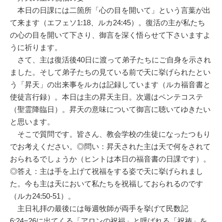
本日の日課には二箇所「心の目を開いて」という言葉が出
て来ます（エフェソ1:18、ルカ24:45）。復活の主が私たち
の心の目を開いて下さり、御言を深く悟らせて下さいますよ
うに祈ります。
さて、主は復活後40日に渡って弟子たちにご自身を示され
ました。そして弟子たちの見ている前で天に挙げられたとい
う「昇天」の出来事をルカは記録しています（ルカ福音書と
使徒言行録）。本日は主の昇天主日。次週はペンテコステ
（聖霊降臨日）。昇天の意味について御言に聴いてゆきたい
と思います。
そこで質問です。皆さん、教会学校の生徒になったつもり
でお考えください。◎問い：昇天された主は天で何をされて
おられるでしょうか（ヒントは本日の福音書の日課です）。
◎答え：主は手を上げて祝福をする姿で天に挙げられまし
た。今も主は天において私たちを祝福しておられるのです
（ルカ24:50-51）。
主日礼拝の最後には毎週牧師が両手を挙げて民数記
6:24−26に出てくる「アロンの祝福」と呼ばれる「祝祷」を