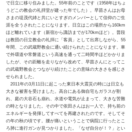
で日立に移り住みました。55年前のことです（1958年はちょ
うどこの教会の礼拝堂が建った年でした）。早苗さんはお母
さまの堤茂代姉と共にいとすぎのメンバーとして信仰のご生
涯を全うされたことになります。日立はこの場所から160km
ほど離れています（新宿から諏訪までが170kmほど）。普段
は教団の日立教会の礼拝に「客員」として出席しながら、55
年間、この武蔵野教会に通い続けられたことになります。車
で外環道や常磐道という高速を通って二時間半ほどかかりま
したが、その距離を走りながら改めて、早苗さんにとってこ
の武蔵野教会とつながり続けたことの意味の大きさを感じさ
せられました。
2011年の3月11日に起こった東日本大震災の時には日立も
大きな被害を受けました。高台にある御自宅もガラスが割
れ、庭の大谷石も崩れ、水道や電気が止まって、大きな苦難
の時となりました。その中で依田さんはお一人で、持ち前の
エネルギーを発揮してすべてを再建されたのです。そしてそ
の年の秋の頃です。腰が痛いということで病院に行ったとこ
ろ肺に進行ガンが見つかりました。「なぜ自分が！？」とい