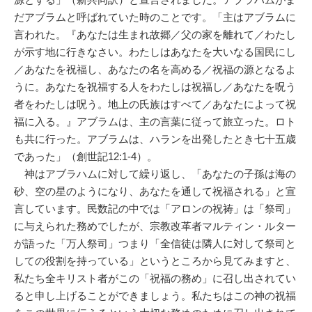
だアブラムと呼ばれていた時のことです。「主はアブラムに
言われた。『あなたは生まれ故郷／父の家を離れて／わたし
が示す地に行きなさい。わたしはあなたを大いなる国民にし
／あなたを祝福し、あなたの名を高める／祝福の源となるよ
うに。あなたを祝福する人をわたしは祝福し／あなたを呪う
者をわたしは呪う。地上の氏族はすべて／あなたによって祝
福に入る。』アブラムは、主の言葉に従って旅立った。ロト
も共に行った。アブラムは、ハランを出発したとき七十五歳
であった」（創世記12:1-4）。
神はアブラハムに対して繰り返し、「あなたの子孫は海の
砂、空の星のようになり、あなたを通して祝福される」と宣
言しています。民数記の中では「アロンの祝祷」は「祭司」
に与えられた務めでしたが、宗教改革者マルティン・ルター
が語った「万人祭司」つまり「全信徒は隣人に対して祭司と
しての役割を持っている」というところから見てみますと、
私たち全キリスト者がこの「祝福の務め」に召し出されてい
ると申し上げることができましょう。私たちはこの神の祝福