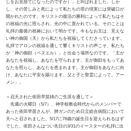
しをお見捨てになったのですか）」と叫ばれました。しか
し、その苦しみと死によって私たちの罪の現実には突破口が
開かれたのです。キリストの復活の勝利によって私たちはそ
の祝福の光に照らされ、光の中に置かれている。そのことは
礼拝の最後の祝祷において明かです。今もなお主は、見えな
い神の御国（天）から私たちを祝福してくださっています。
礼拝でアロンの祝福を通して響くキリストの声こそ、私たち
が「神の御顔（ペヌエル）」と出会う場所なのです。「主が
あなたを祝福し、あなたを守られます。主が御顔をもってあ
なたを照らし、あなたを恵まれます。主が御顔をあなたに向
け、あなたに平安を賜ります。父と子と聖霊によって。アー
メン」。
＜召天された依田早苗姉のご生涯を通して＞
先週の火曜日（5/7）、神学校教会時代からのメンバーで
あった依田早苗さんが、肺ガンのため日立総合病院において
天へと召されました。5/17に78歳の誕生日を迎えられるはず
でした。依田さんはつい先日の3/31のイースターの礼拝に出