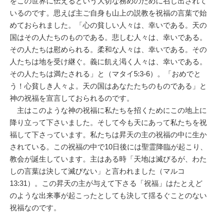
をこの世界に伝えるという大切な務めのために召し出されて
いるのです。思えば主ご自身も山上の説教を祝福の言葉で始
めておられました。「心の貧しい人々は、幸いである。天の
国はその人たちのものである。悲しむ人々は、幸いである。
その人たちは慰められる。柔和な人々は、幸いである。その
人たちは地を受け継ぐ。義に飢え渇く人々は、幸いである。
その人たちは満たされる」と（マタイ5:3-6）。「おめでと
う！心貧しき人々よ。天の国はあなたたちのものである」と
神の祝福を宣言しておられるのです。
主はこのような神の祝福に私たちを招くためにこの地上に
降り立って下さいました。そして今も天にあって私たちを祝
福して下さっています。私たちは昇天の主の祝福の中に生か
されている。この祝福の中で10日後には聖霊降臨が起こり、
教会が誕生しています。主はある時「天地は滅びるが、わた
しの言葉は決して滅びない」と言われました（マルコ
13:31）。この昇天の主が与えて下さる「祝福」はたとえど
のような出来事が起こったとしても決して揺るぐことのない
祝福なのです。