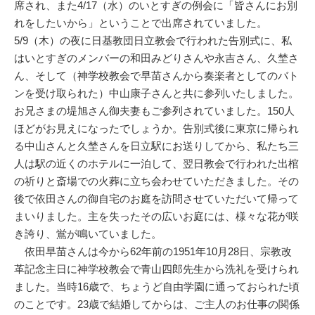
席され、また4/17（水）のいとすぎの例会に「皆さんにお別
れをしたいから」ということで出席されていました。
5/9（木）の夜に日基教団日立教会で行われた告別式に、私
はいとすぎのメンバーの和田みどりさんや永吉さん、久埜さ
ん、そして（神学校教会で早苗さんから奏楽者としてのバト
ンを受け取られた）中山康子さんと共に参列いたしました。
お兄さまの堤旭さん御夫妻もご参列されていました。150人
ほどがお見えになったでしょうか。告別式後に東京に帰られ
る中山さんと久埜さんを日立駅にお送りしてから、私たち三
人は駅の近くのホテルに一泊して、翌日教会で行われた出棺
の祈りと斎場での火葬に立ち会わせていただきました。その
後で依田さんの御自宅のお庭を訪問させていただいて帰って
まいりました。主を失ったその広いお庭には、様々な花が咲
き誇り、鴬が鳴いていました。
依田早苗さんは今から62年前の1951年10月28日、宗教改
革記念主日に神学校教会で青山四郎先生から洗礼を受けられ
ました。当時16歳で、ちょうど自由学園に通っておられた頃
のことです。23歳で結婚してからは、ご主人のお仕事の関係