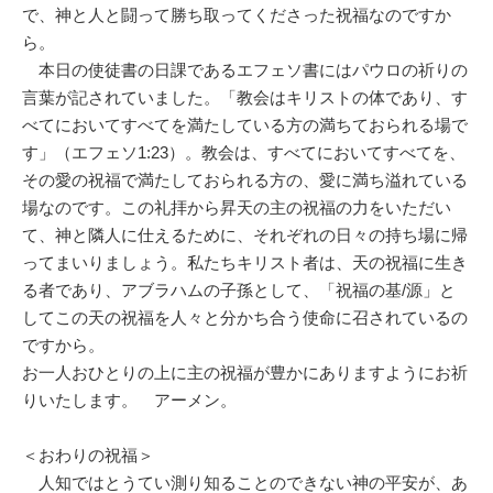
で、神と人と闘って勝ち取ってくださった祝福なのですか
ら。
本日の使徒書の日課であるエフェソ書にはパウロの祈りの
言葉が記されていました。「教会はキリストの体であり、す
べてにおいてすべてを満たしている方の満ちておられる場で
す」（エフェソ1:23）。教会は、すべてにおいてすべてを、
その愛の祝福で満たしておられる方の、愛に満ち溢れている
場なのです。この礼拝から昇天の主の祝福の力をいただい
て、神と隣人に仕えるために、それぞれの日々の持ち場に帰
ってまいりましょう。私たちキリスト者は、天の祝福に生き
る者であり、アブラハムの子孫として、「祝福の基/源」と
してこの天の祝福を人々と分かち合う使命に召されているの
ですから。
お一人おひとりの上に主の祝福が豊かにありますようにお祈
りいたします。 アーメン。
＜おわりの祝福＞
人知ではとうてい測り知ることのできない神の平安が、あ