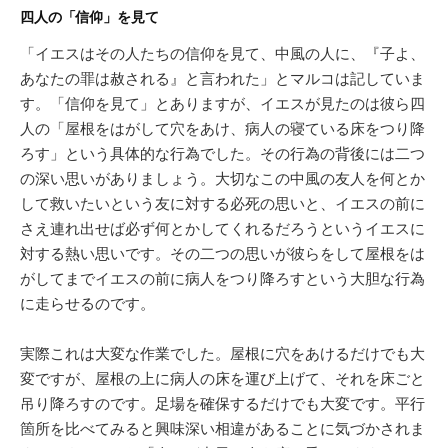
四人の「信仰」を見て
「イエスはその人たちの信仰を見て、中風の人に、『子よ、
あなたの罪は赦される』と言われた」とマルコは記していま
す。「信仰を見て」とありますが、イエスが見たのは彼ら四
人の「屋根をはがして穴をあけ、病人の寝ている床をつり降
ろす」という具体的な行為でした。その行為の背後には二つ
の深い思いがありましょう。大切なこの中風の友人を何とか
して救いたいという友に対する必死の思いと、イエスの前に
さえ連れ出せば必ず何とかしてくれるだろうというイエスに
対する熱い思いです。その二つの思いが彼らをして屋根をは
がしてまでイエスの前に病人をつり降ろすという大胆な行為
に走らせるのです。
実際これは大変な作業でした。屋根に穴をあけるだけでも大
変ですが、屋根の上に病人の床を運び上げて、それを床ごと
吊り降ろすのです。足場を確保するだけでも大変です。平行
箇所を比べてみると興味深い相違があることに気づかされま