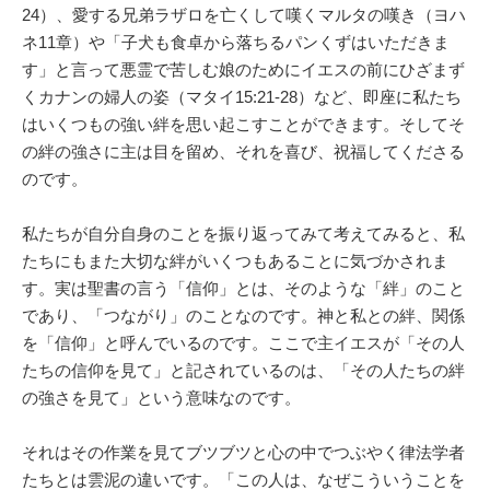
24）、愛する兄弟ラザロを亡くして嘆くマルタの嘆き（ヨハ
ネ11章）や「子犬も食卓から落ちるパンくずはいただきま
す」と言って悪霊で苦しむ娘のためにイエスの前にひざまず
くカナンの婦人の姿（マタイ15:21-28）など、即座に私たち
はいくつもの強い絆を思い起こすことができます。そしてそ
の絆の強さに主は目を留め、それを喜び、祝福してくださる
のです。
私たちが自分自身のことを振り返ってみて考えてみると、私
たちにもまた大切な絆がいくつもあることに気づかされま
す。実は聖書の言う「信仰」とは、そのような「絆」のこと
であり、「つながり」のことなのです。神と私との絆、関係
を「信仰」と呼んでいるのです。ここで主イエスが「その人
たちの信仰を見て」と記されているのは、「その人たちの絆
の強さを見て」という意味なのです。
それはその作業を見てブツブツと心の中でつぶやく律法学者
たちとは雲泥の違いです。「この人は、なぜこういうことを