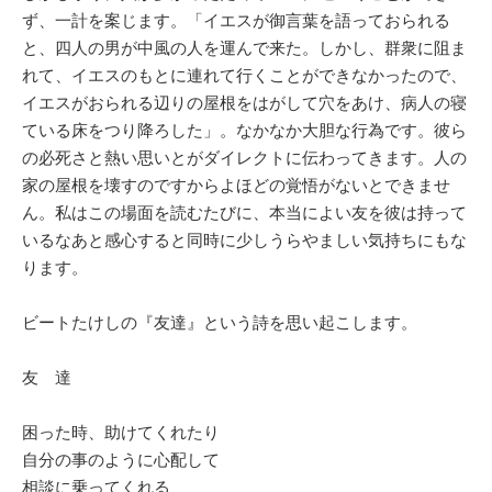
ず、一計を案じます。「イエスが御言葉を語っておられる
と、四人の男が中風の人を運んで来た。しかし、群衆に阻ま
れて、イエスのもとに連れて行くことができなかったので、
イエスがおられる辺りの屋根をはがして穴をあけ、病人の寝
ている床をつり降ろした」。なかなか大胆な行為です。彼ら
の必死さと熱い思いとがダイレクトに伝わってきます。人の
家の屋根を壊すのですからよほどの覚悟がないとできませ
ん。私はこの場面を読むたびに、本当によい友を彼は持って
いるなあと感心すると同時に少しうらやましい気持ちにもな
ります。
ビートたけしの『友達』という詩を思い起こします。
友 達
困った時、助けてくれたり
自分の事のように心配して
相談に乗ってくれる