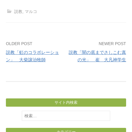
説教
,
マルコ
Post
OLDER POST
NEWER POST
説教「虹のコラボレーショ
説教「闇の底までさしこむ真
navigation
ン」 大柴譲治牧師
の光」 崔 大凡神学生
サイト内検索
検
索:
カテゴリー