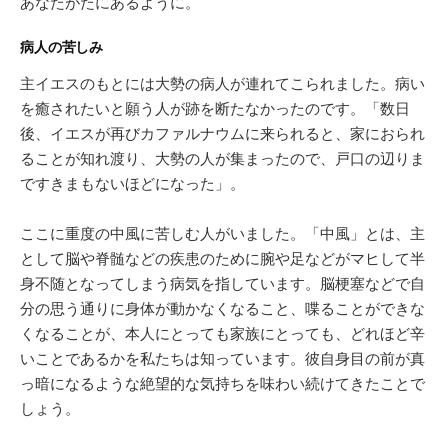
あなたがたにあるように。
病人の苦しみ
主イエスのもとには大勢の病人が連れてこられました。病い
を癒されたいと願う人が跡を断たなかったのです。「数日
後、イエスが再びカファルナウムに来られると、家におられ
ることが知れ渡り、大勢の人が集まったので、戸口の辺りま
ですきまもないほどになった」。
ここに重度の中風に苦しむ人がいました。「中風」とは、主
として脳や脊髄などの疾患のために腕や足などがマヒして半
身不随となってしまう病気を指しています。脳梗塞などで自
分の思う通りに身体が動かなくなること、喋ることができな
くなることが、本人にとっても家族にとっても、どれほど辛
いことであるかを私たちは知っています。彼自身目の前が真
っ暗になるような絶望的な気持ちを味わい続けてきたことで
しょう。