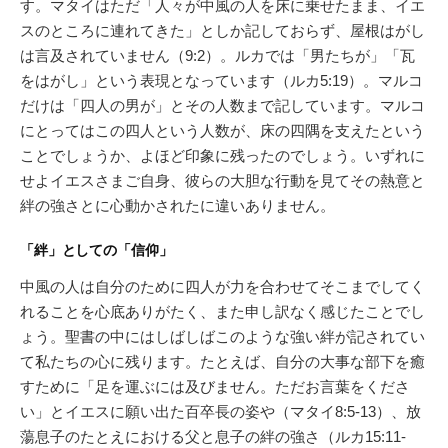
す。マタイはただ「人々が中風の人を床に乗せたまま、イエ
スのところに連れてきた」としか記しておらず、屋根はがし
は言及されていません（9:2）。ルカでは「男たちが」「瓦
をはがし」という表現となっています（ルカ5:19）。マルコ
だけは「四人の男が」とその人数まで記しています。マルコ
にとってはこの四人という人数が、床の四隅を支えたという
ことでしょうか、よほど印象に残ったのでしょう。いずれに
せよイエスさまご自身、彼らの大胆な行動を見てその熱意と
絆の強さとに心動かされたに違いありません。
「絆」としての「信仰」
中風の人は自分のために四人が力を合わせてそこまでしてく
れることを心底ありがたく、また申し訳なく感じたことでし
ょう。聖書の中にはしばしばこのような強い絆が記されてい
て私たちの心に残ります。たとえば、自分の大事な部下を癒
すために「足を運ぶには及びません。ただお言葉をくださ
い」とイエスに願い出た百卒長の姿や（マタイ8:5-13）、放
蕩息子のたとえにおける父と息子の絆の強さ（ルカ15:11-