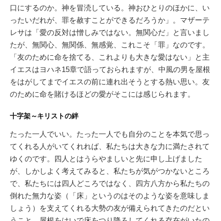
口にするのか。神を冒涜している。神おひとりのほかに、い
ったいだれが、罪を赦すことができるだろうか」。マザーテ
レサは「愛の反対は憎しみではない。無関心だ」と言いまし
たが、無関心、無関係、無感覚、これこそ「罪」なのです。
「友のために命を捨てる、これよりも大きな愛はない」と主
イエスはヨハネ15章で語っておられますが、中風の男を屋根
をはがしてまでイエスの前に連れ出そうとする熱い思い。友
のために命を賭けるほどの愛がそこには感じられます。
十字架～キリストの絆
たった一人でいい。たった一人でも自分のことを本気で思っ
てくれる人がいてくれれば、私たちは大きな力に満たされて
ゆくのです。四人とはうらやましいと先に申し上げました
が、しかしよく考えてみると、私たちが気がつかないところ
で、私たちには四人どころではなく、四方八方から私たちの
倒れた無力な姿（「床」というのはそのような姿を意味しま
しょう）を支えてくれる大勢の友が備えられてきたのだとい
うこと、屋根をはいで床をつり降ろしてくれる存在がいたの