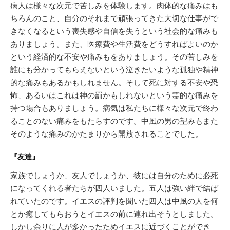
病人は様々な次元で苦しみを体験します。肉体的な痛みはも
ちろんのこと、自分のそれまで頑張ってきた大切な仕事がで
きなくなるという喪失感や自信を失うという社会的な痛みも
ありましょう。また、医療費や生活費をどうすればよいのか
という経済的な不安や痛みもをありましょう。その苦しみを
誰にも分かってもらえないという泣きたいような孤独や精神
的な痛みもあるかもしれません。そして死に対する不安や恐
怖、あるいはこれは神の罰かもしれないという霊的な痛みを
持つ場合もありましょう。病気は私たちに様々な次元で終わ
ることのない痛みをもたらすのです。中風の男の望みもまた
そのような痛みのかたまりから開放されることでした。
『友達』
家族でしょうか、友人でしょうか、彼には自分のために必死
になってくれる者たちが四人いました。五人は強い絆で結ば
れていたのです。イエスの評判を聞いた四人は中風の人を何
とか癒してもらおうとイエスの前に連れ出そうとしました。
しかし余りに人が多かったためイエスに近づくことができ