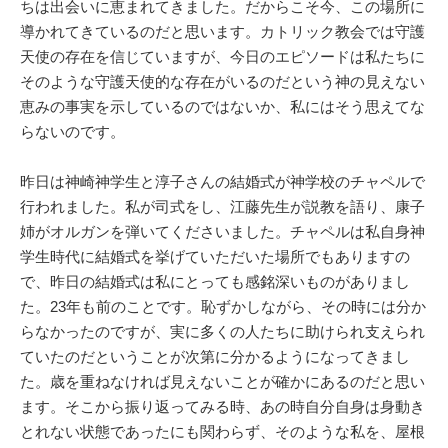
ちは出会いに恵まれてきました。だからこそ今、この場所に
導かれてきているのだと思います。カトリック教会では守護
天使の存在を信じていますが、今日のエピソードは私たちに
そのような守護天使的な存在がいるのだという神の見えない
恵みの事実を示しているのではないか、私にはそう思えてな
らないのです。
昨日は神崎神学生と淳子さんの結婚式が神学校のチャペルで
行われました。私が司式をし、江藤先生が説教を語り、康子
姉がオルガンを弾いてくださいました。チャペルは私自身神
学生時代に結婚式を挙げていただいた場所でもありますの
で、昨日の結婚式は私にとっても感銘深いものがありまし
た。23年も前のことです。恥ずかしながら、その時には分か
らなかったのですが、実に多くの人たちに助けられ支えられ
ていたのだということが次第に分かるようになってきまし
た。歳を重ねなければ見えないことが確かにあるのだと思い
ます。そこから振り返ってみる時、あの時自分自身は身動き
とれない状態であったにも関わらず、そのような私を、屋根