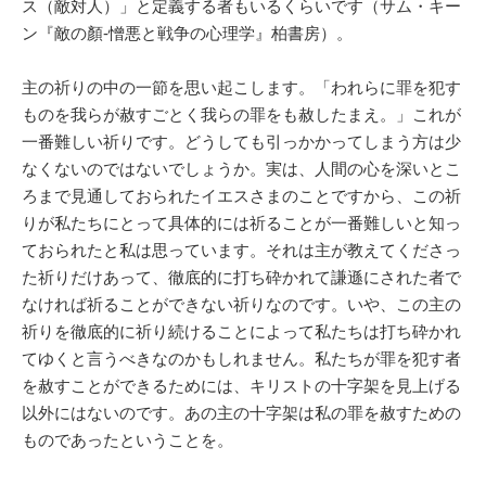
ス（敵対人）」と定義する者もいるくらいです（サム・キー
ン『敵の顏-憎悪と戦争の心理学』柏書房）。
主の祈りの中の一節を思い起こします。「われらに罪を犯す
ものを我らが赦すごとく我らの罪をも赦したまえ。」これが
一番難しい祈りです。どうしても引っかかってしまう方は少
なくないのではないでしょうか。実は、人間の心を深いとこ
ろまで見通しておられたイエスさまのことですから、この祈
りが私たちにとって具体的には祈ることが一番難しいと知っ
ておられたと私は思っています。それは主が教えてくださっ
た祈りだけあって、徹底的に打ち砕かれて謙遜にされた者で
なければ祈ることができない祈りなのです。いや、この主の
祈りを徹底的に祈り続けることによって私たちは打ち砕かれ
てゆくと言うべきなのかもしれません。私たちが罪を犯す者
を赦すことができるためには、キリストの十字架を見上げる
以外にはないのです。あの主の十字架は私の罪を赦すための
ものであったということを。