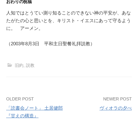
おわりの祝福
人知ではとうてい測り知ることのできない神の平安が、あな
たがたの心と思いとを、キリスト・イエスにあって守るよう
に。 アーメン。
（2003年8月3日 平和主日聖餐礼拝説教）
旧約
,
説教
Post
OLDER POST
NEWER POST
「読書会ノート」 土居健郎
ヴィオラの夕べ
navigation
『甘えの構造』