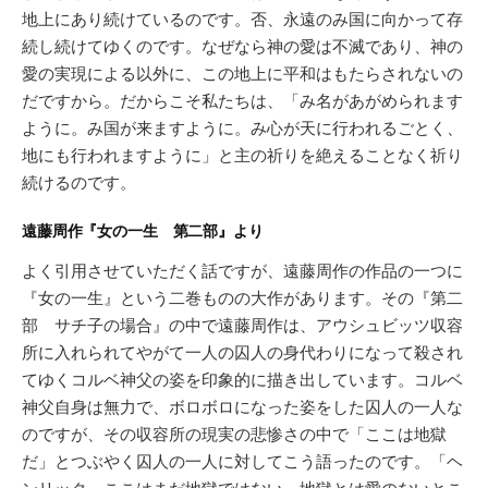
地上にあり続けているのです。否、永遠のみ国に向かって存
続し続けてゆくのです。なぜなら神の愛は不滅であり、神の
愛の実現による以外に、この地上に平和はもたらされないの
だですから。だからこそ私たちは、「み名があがめられます
ように。み国が来ますように。み心が天に行われるごとく、
地にも行われますように」と主の祈りを絶えることなく祈り
続けるのです。
遠藤周作『女の一生 第二部』より
よく引用させていただく話ですが、遠藤周作の作品の一つに
『女の一生』という二巻ものの大作があります。その『第二
部 サチ子の場合』の中で遠藤周作は、アウシュビッツ収容
所に入れられてやがて一人の囚人の身代わりになって殺され
てゆくコルベ神父の姿を印象的に描き出しています。コルベ
神父自身は無力で、ボロボロになった姿をした囚人の一人な
のですが、その収容所の現実の悲惨さの中で「ここは地獄
だ」とつぶやく囚人の一人に対してこう語ったのです。「ヘ