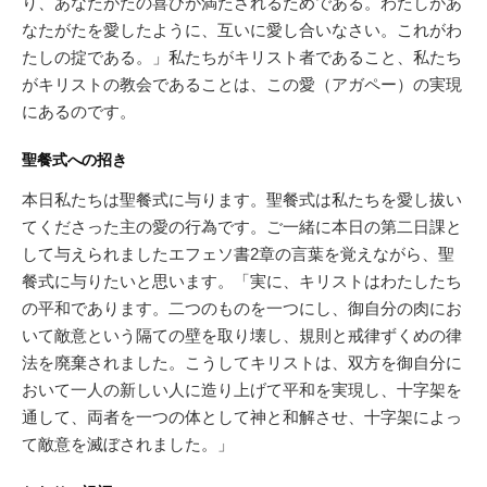
り、あなたがたの喜びが満たされるためである。わたしがあ
なたがたを愛したように、互いに愛し合いなさい。これがわ
たしの掟である。」私たちがキリスト者であること、私たち
がキリストの教会であることは、この愛（アガペー）の実現
にあるのです。
聖餐式への招き
本日私たちは聖餐式に与ります。聖餐式は私たちを愛し拔い
てくださった主の愛の行為です。ご一緒に本日の第二日課と
して与えられましたエフェソ書2章の言葉を覚えながら、聖
餐式に与りたいと思います。「実に、キリストはわたしたち
の平和であります。二つのものを一つにし、御自分の肉にお
いて敵意という隔ての壁を取り壊し、規則と戒律ずくめの律
法を廃棄されました。こうしてキリストは、双方を御自分に
おいて一人の新しい人に造り上げて平和を実現し、十字架を
通して、両者を一つの体として神と和解させ、十字架によっ
て敵意を滅ぼされました。」