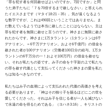
「罪を犯す者を何回赦せばよいのですか。7回ですか」と問
うた弟子たちに「７を70倍するまで赦しなさい」と答えられ
たイエスさまです（マタイ18:21－35）。気が遠くなるよう
な数字ですが、これは490回ということではありません。ま
だ数えているようでは本当に赦したことにはならない。主は
罪を犯す者を無限に赦せと言うのです。神さまに無限に赦さ
れたからです。神さまに1万タラントン（1タラントンは6千
デナリオン。＝6千万デナリオン。およそ6千億円）の借金を
赦された者が100デナリオン（労働者100日分の給与。1万タ
ラントンの6千万分の一！およそ100万円）の借金を赦せな
い。それが私たちの姿です。み子の命を十字架の上で私たち
の罪を赦す代価として支払ってくださった神さまの愛を私た
ちは知るべきなのです。
私たちはみ子の血潮によって支払われた代価の高価さを考え
る必要があります。「神はその独り子を賜るほどにこの世を
愛してくださった。それはみ子を信じる者が一人も滅びない
で永遠の命を得るためである」（ヨハネ3:16）。キリストの