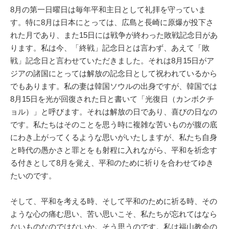
8月の第一日曜日は毎年平和主日として礼拝を守っていま
す。特に8月は日本にとっては、広島と長崎に原爆が投下さ
れた月であり、また15日には戦争が終わった敗戦記念日があ
ります。私は今、「終戦」記念日とは言わず、あえて「敗
戦」記念日と言わせていただきました。それは8月15日がア
ジアの諸国にとっては解放の記念日として祝われているから
でもあります。私の妻は韓国ソウルの出身ですが、韓国では
8月15日を光が回復された日と書いて「光復日（カンボクチ
ョル）」と呼びます。それは解放の日であり、喜びの日なの
です。私たちはそのことを思う時に複雑な苦いものが腹の底
にわき上がってくるような思いがいたしますが、私たち自身
と時代の愚かさと罪とをも射程に入れながら、平和を祈念す
る付きとして8月を覚え、平和のために祈りを合わせてゆき
たいのです。
そして、平和を考える時、そして平和のために祈る時、その
ような心の痛む思い、苦い思いこそ、私たちが忘れてはなら
ないものなのではないか。そう思うのです。私は福山教会の