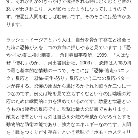
す。それが何かのきっかけで撹拌される時にむくむくと昔の
怒りがわき起こり、人が変わったようになってしまうので
す。憎悪は人間をむしばむ病いです。そのそこには恐怖があ
ります。
ラッシュ・ドージアという人は、自分を脅かす存在と出会っ
た時に恐怖が人を二つの方向に押しやると見ています（『恐
怖~心の闇に棲む幽霊』、角川春樹事務所、1999。『人はな
ぜ「憎む」のか』、河出書房新社、2003）。恐怖は人間の持
つ最も基本的な情動の一つで、そこには「恐怖-逃走-パニッ
ク」反応と「恐怖-闘争-怒り」反応という二つの反応パター
ンが存する。恐怖の原因から逃げるかそれと闘うか二つに一
つなのです。例えば蛇を見て立ちすくむというのは咄嗟の対
応のために瞬間的に力を溜めているのです。敵意と憎悪とい
うものは後者の反応です。攻撃は最大の防御でもあります。
敵意と憎悪というものは自己を外敵の脅威から守ろうとする
動物的な防衛本能であり、強力なエネルギーなのです。人間
を「敵をつくりだす存在」という意味で「ホモ・ホスティリ