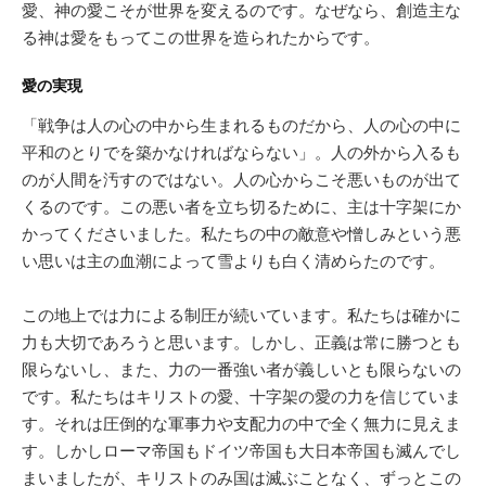
愛、神の愛こそが世界を変えるのです。なぜなら、創造主な
る神は愛をもってこの世界を造られたからです。
愛の実現
「戦争は人の心の中から生まれるものだから、人の心の中に
平和のとりでを築かなければならない」。人の外から入るも
のが人間を汚すのではない。人の心からこそ悪いものが出て
くるのです。この悪い者を立ち切るために、主は十字架にか
かってくださいました。私たちの中の敵意や憎しみという悪
い思いは主の血潮によって雪よりも白く清めらたのです。
この地上では力による制圧が続いています。私たちは確かに
力も大切であろうと思います。しかし、正義は常に勝つとも
限らないし、また、力の一番強い者が義しいとも限らないの
です。私たちはキリストの愛、十字架の愛の力を信じていま
す。それは圧倒的な軍事力や支配力の中で全く無力に見えま
す。しかしローマ帝国もドイツ帝国も大日本帝国も滅んでし
まいましたが、キリストのみ国は滅ぶことなく、ずっとこの