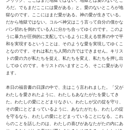
ンリック、ここはまだ地獄ではない。地獄とは愛のないとこ
ろだ。でもまだここには愛がある」と。愛のないところが地
獄なのです。ここにはまだ愛がある。神の愛が生きている。
だから地獄ではない。コルベ神父はこう言って自分の僅かな
パン切れを倒れている人に分かち合ってゆくのです。このよ
うに暴力が圧倒的に支配しているように見える世界の中で平
和を実現するということは、そのような愛を実現してゆくこ
となのです。それは私たち人間の力ではできません。キリス
トの愛の力が私たちを捉え、私たちを変え、私たちを押し出
してゆくのです。キリストのいますところ、そこに愛があり
ます。
本日の福音書の日課の中で、主はこう言われました。「父が
わたしを愛されたように、わたしもあなたがたを愛してき
た。わたしの愛にとどまりなさい。わたしが父の掟を守り、
その愛にとどまっているように、あなたがたも、わたしの掟
を守るなら、わたしの愛にとどまっていることになる。これ
らのことを話したのは、わたしの喜びがあなたがたの内にあ