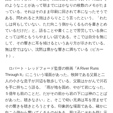
のようなことがあって朝までにはかなりの枚数のメモがたま
っている。それはそのまま印刷に回されて本になったそうで
ある。問われると大拙はさらりとこう言ったという。「わた
しは何もしていない。ただ向こう側からくるものを書きとめ
ているだけだ」と。語ることや書くことで苦労している身に
とっては何ともうらやましい話である。そこでは自分を無に
して、その響きに耳を傾けるというあり方が示されている。
無は空ではない。沈黙は豊かな響きに満ちている（ピカー
ト）。
ロバート・レッドフォード監督の映画『A River Runs
Through It』にこういう場面があった。牧師である父親と二
人の小さな息子が川辺を散歩している。父親はかがんで川石
を手に持ちこう語る。「雨が地を固め、やがて岩になった。
５億年も前のことだ。だがその前から岩の下には神のことば
があった。聴きなさい」と。そこで幼い兄弟は耳を澄ませて
その響きを聴きとろうとする。印象的な場面である。確かに
向こう側から響いてくるものがある。親は子にそれを指し示