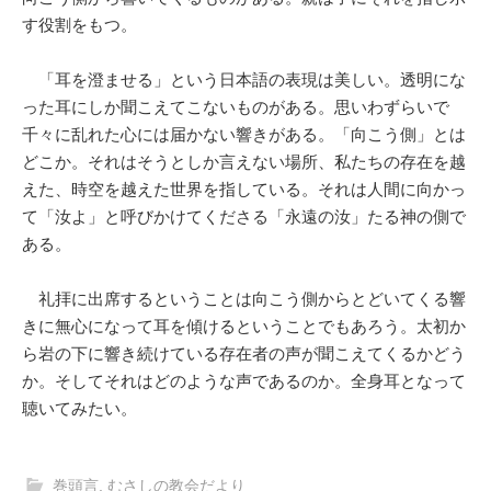
す役割をもつ。
「耳を澄ませる」という日本語の表現は美しい。透明にな
った耳にしか聞こえてこないものがある。思いわずらいで
千々に乱れた心には届かない響きがある。「向こう側」とは
どこか。それはそうとしか言えない場所、私たちの存在を越
えた、時空を越えた世界を指している。それは人間に向かっ
て「汝よ」と呼びかけてくださる「永遠の汝」たる神の側で
ある。
礼拝に出席するということは向こう側からとどいてくる響
きに無心になって耳を傾けるということでもあろう。太初か
ら岩の下に響き続けている存在者の声が聞こえてくるかどう
か。そしてそれはどのような声であるのか。全身耳となって
聴いてみたい。
巻頭言
,
むさしの教会だより