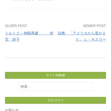
Post
OLDER POST
NEWER POST
ミルトス～神殿再建 池
説教 「アメリカから里がえ
navigation
宮 妙子
り」 Ｌ・キスラー
サイト内検索
検
索:
カテゴリー
お知らせ