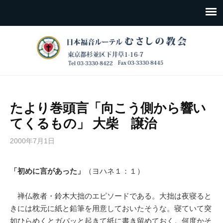
たより巻頭言「向こう側から響い
てくるもの」 大柴 譲治
2000年7月1日
「初めに言があった」
（ヨハネ１：１）
禅仏教者・鈴木大拙のエピソードである。大拙は夜寝ると
きには枕元に紙と鉛筆を用意しておいたそうな。寝ていて突
如ひらめくとガバッと起きて紙に書き留めておく。何度かそ