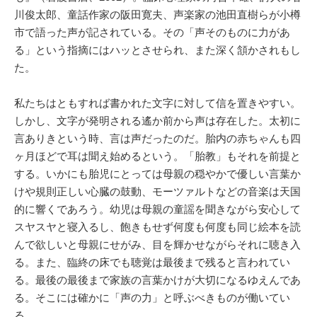
川俊太郎、童話作家の阪田寛夫、声楽家の池田直樹らが小樽
市で語った声が記されている。その「声そのものに力があ
る」という指摘にはハッとさせられ、また深く頷かされもし
た。
私たちはともすれば書かれた文字に対して信を置きやすい。
しかし、文字が発明される遙か前から声は存在した。太初に
言ありきという時、言は声だったのだ。胎内の赤ちゃんも四
ヶ月ほどで耳は聞え始めるという。「胎教」もそれを前提と
する。いかにも胎児にとっては母親の穏やかで優しい言葉か
けや規則正しい心臓の鼓動、モーツァルトなどの音楽は天国
的に響くであろう。幼児は母親の童謡を聞きながら安心して
スヤスヤと寝入るし、飽きもせず何度も何度も同じ絵本を読
んで欲しいと母親にせがみ、目を輝かせながらそれに聴き入
る。また、臨終の床でも聴覚は最後まで残ると言われてい
る。最後の最後まで家族の言葉かけが大切になるゆえんであ
る。そこには確かに「声の力」と呼ぶべきものが働いてい
る。