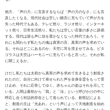
他方、「声の力」に言及するならば「声の力のなさ」にも言
及したくなる。現代社会は空しい饒舌に充ちていて声が力を
失った時代でもある。テレビ然り、ラジオ然り、インターネ
ット然り、日常生活然り。私たちは空しい言葉の多さに辟易
する。現代は誰も声に信を置かなくなった時代であろう。そ
れにも関わらず私たちの魂は真実の言、真実の声を求めてい
る。それはどこにあるのか。天空に耳を澄ませてみる。ピタ
ゴラスは天空はハーモニーに充ちていると言った。それが私
に聞こえるか。
けだし私たちは太初から真実の声を求めて生きるよう創造さ
れたのだ。自分に向けて発せられた声を全身全霊をもって受
け止め、それに応答してゆく。赤ちゃんの姿はそれを示して
いる。人間は最初から「我」と「汝」という呼びかけの中に
呼応し合う対話的存在として造られている。創世記による
と、創造の主は「光あれ」という声によって天地創造を始め
た。太初に声ありき。「汝よ、我が愛を受け止めよ」という