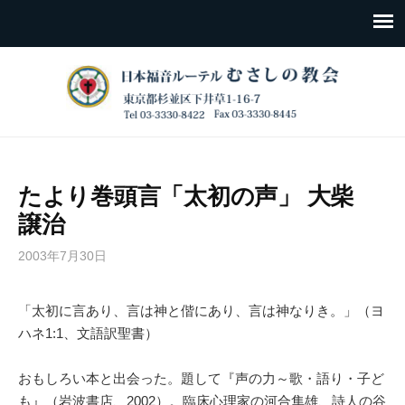
たより巻頭言「太初の声」 大柴
譲治
2003年7月30日
「太初に言あり、言は神と偕にあり、言は神なりき。」（ヨ
ハネ1:1、文語訳聖書）
おもしろい本と出会った。題して『声の力～歌・語り・子ど
も』（岩波書店、2002）。臨床心理家の河合隼雄、詩人の谷