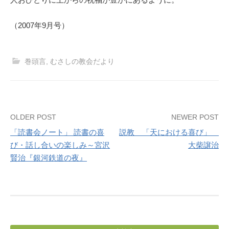
（2007年9月号）
巻頭言
,
むさしの教会だより
Post
OLDER POST
NEWER POST
「読書会ノート」 読書の喜
説教 「天における喜び」
navigation
び・話し合いの楽しみ～宮沢
大柴譲治
賢治『銀河鉄道の夜』