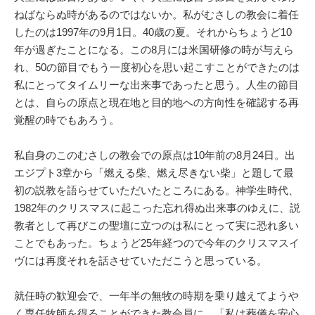
ねばならぬ時があるのではないか。私がむさしの教会に着任
したのは1997年の9月1日。40歳の夏。それからちょうど10
年が過ぎたことになる。この8月には米国研修の時が与えら
れ、50の節目でもう一度初心を思い起こすことができたのは
私にとってタイムリーな出来事であったと思う。人生の節目
とは、自らの原点と現在地と目的地への方向性を確認する再
覚醒の時でもあろう。
私自身のこのむさしの教会での原点は10年前の8月24日。出
エジプト3章から「燃える柴、燃え尽きない柴」と題して最
初の説教を語らせていただいたところにある。神学生時代、
1982年のクリスマスに起こった忘れ得ぬ出来事のゆえに、説
教者として再びこの聖壇に立つのは私にとって実に恐れ多い
ことでもあった。ちょうど25年経つので今年のクリスマスイ
ヴには再度それを話させていただこうと思っている。
就任時の歓迎会で、一年半の無牧の時期を乗り越えてようや
く専任牧師を得ることができた教会員に、「私は葬儀を安心