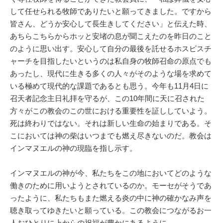
して任せられる牧師でありたいと願ってきました。ですから
皆さん、どうか安心して長生きしてください」と伝えた時、
あちらこちらからホッと安堵の息が聞こえたのを昨日のこと
のように思い出す。安心して自分の最後を託せるホスピスチ
ャーチを目指したいというのは私自身の牧師召命の原点でも
あったし、現代に生きる多くの人々がそのような場を求めて
いる極めて現代的な課題であるとも思う。今年も11月4日に
召天者記念主日礼拝を守るが、この10年間に天に召された
方々がこの教会のこの世における重要性を証ししていよう。
死は終わりではない。それは新しい生命の始まりである。そ
こにおいては神の柴はいつまでも燃え尽きないのだ。教会は
インマヌエルの神の現臨を指し示す。
インマヌエルの神が今、私たちをこの地においてどのような
働きのために用いようとされているのか。モーセがそうであ
ったように、私たちもまた燃える炎の中に神の確かなみ声を
聴き取ってゆきたいと願っている。この教会につながるお一
人おひとりに上からの祝福が豊かにあるように。