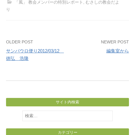
「風」 教会メンバーの特別レポート
,
むさしの教会だよ
り
Post
OLDER POST
NEWER POST
サンパウロ便り2012/03/12
編集室から
navigation
徳弘 浩隆
サイト内検索
検
索:
カテゴリー