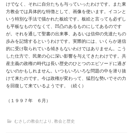
けでなく、それに自分たちも与っていったわけです。また東
方教会では具体的な特徴として、画像を使います。イコンと
いう特別な手法で描かれた板絵です。板絵と言っても必ずし
も平板なものでなくて、凹凸のあるものにしてあるのです
が。それを通して聖書の出来事、あるいは信仰の先達たちの
歩みを記憶するというわけです。実際的には、いくらか迷信
的に受け取られている傾きもないわけではありません。こう
した仕方で、民衆の心に深い影響を与えてきたわけです。共
産主義の政権の時代は長い歴史のひとつのエピソードに過ぎ
ないのかもしれません。いつもいろいろな問題の中を潜り抜
けて来たのです。今は政権が変わって、猛烈な勢いでその力
を回復して来ているようです。（続く）
（１９９７年 ６月）
むさしの教会だより
,
教会と歴史