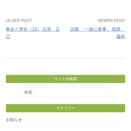
Post
OLDER POST
NEWER POST
教会と歴史（15） 石居 正
説教 「一緒に食事」 徳善
navigation
己
義和
サイト内検索
検
索:
カテゴリー
お知らせ