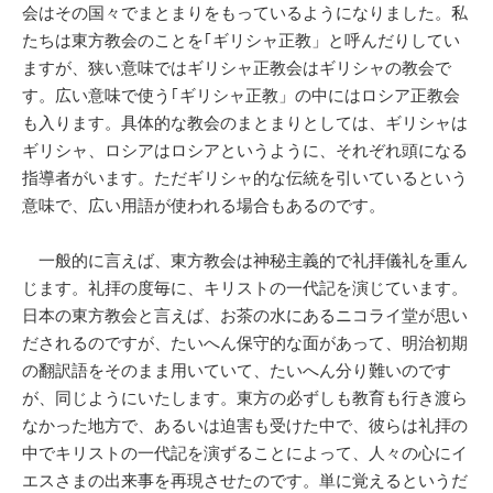
会はその国々でまとまりをもっているようになりました。私
たちは東方教会のことを｢ギリシャ正教」と呼んだりしてい
ますが、狭い意味ではギリシャ正教会はギリシャの教会で
す。広い意味で使う｢ギリシャ正教」の中にはロシア正教会
も入ります。具体的な教会のまとまりとしては、ギリシャは
ギリシャ、ロシアはロシアというように、それぞれ頭になる
指導者がいます。ただギリシャ的な伝統を引いているという
意味で、広い用語が使われる場合もあるのです。
一般的に言えば、東方教会は神秘主義的で礼拝儀礼を重ん
じます。礼拝の度毎に、キリストの一代記を演じています。
日本の東方教会と言えば、お茶の水にあるニコライ堂が思い
だされるのですが、たいへん保守的な面があって、明治初期
の翻訳語をそのまま用いていて、たいへん分り難いのです
が、同じようにいたします。東方の必ずしも教育も行き渡ら
なかった地方で、あるいは迫害も受けた中で、彼らは礼拝の
中でキリストの一代記を演ずることによって、人々の心にイ
エスさまの出来事を再現させたのです。単に覚えるというだ