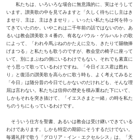
私たちは、いろいろな場合に無意識的に、実はそうして
います。讃美歌の中を見てみますと「久しく待ちにし主はき
ませり、主は、主はきませり」。いったい私たちは何を待っ
てきていたのか。いやこれは二千年前の話ではないのか。あ
るいは教会讃美歌３４番の、有名なパウル・ゲルハルトの歌
によって、「われ今馬ぶねのかたえに立ち、きたりて賜物捧
げまつる」と私たちも歌うのですが、教会堂の椅子に座って
いて、別にまぶねの側にいるわけでもない。それでも素直に
そう思って歌っているわけですね。「今日イエス君は甦れ
り」と復活の讃美歌を高らかに歌う時も、よく考えてみると
「今日」は随分昔の今日でしかないのだけれども、そんな理
屈は言わない。私たちは信仰の歴史を積み重ねた下にいて、
しかもそれを突き抜けて、「イエスさまと一緒」の時を私た
ちのうちにもっているわけです。
そういう仕方を聖書、あるいは教会は受け継いできている
わけであります。しかも特定の期節にそうするだけでない。
毎週礼拝で歌う「グロリア・イン・エクセルシス」は、「天