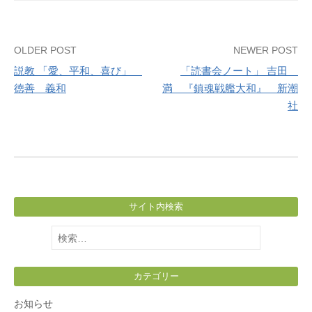
Post
OLDER POST
NEWER POST
説教 「愛、平和、喜び」
「読書会ノート」 吉田
navigation
徳善 義和
満 『鎮魂戦艦大和』 新潮
社
サイト内検索
検
索:
カテゴリー
お知らせ