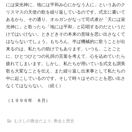
には栄光神に、地には平和み心にかなう人に」というあのク
リスマスの天使の歌を繰り返しているのです。式文に書いて
あるから、その通り、オルガンがなって司式者が「天には栄
光神に」と歌ったら「地には平和」と応唱するのだというだ
けではいけない。ときどきその本来の意味を思い出さなくて
はならないでしょう。もちろん、半ば機械的に歌うことが出
来るのは、私たちの助けでもあります。いつも、ことごと
に、ひとつひとつの礼拝の言葉を考えて、心を込めていたら
疲れてしまいます。しかし、私たちが用いている式文も讃美
歌も大変なことを伝え、また繰り返し出来事として私たちの
中に起こしているのです。そして時々はそのことを思い出さ
なくてはならない。（続く）
（１９９６年 ８月）
むさしの教会だより
,
教会と歴史