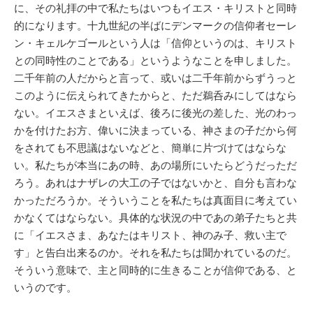
に、その礼拝の中で私たちはいつもイエス・キリストと同時
的になります。十九世紀の半ばにデンマークの信仰者セーレ
ン・キェルケゴールという人は「信仰というのは、キリスト
との同時性のことである」というようなことを申しました。
二千年前の人だからと言って、或いは二千年前からずうっと
このように伝えられてきたからと、ただ鵜呑みにしてはなら
ない。イエスさまといえば、後ろに後光の差した、光のわっ
かを付けたお方、偉いに決まっている、神さまの子だから何
をされても不思議はないなどと、簡単に片づけてはならな
い。私たちが本当にあの時、あの場所にいたらどうだっただ
ろう。あれはナザレの大工の子ではないかと、自分も言わな
かっただろうか。そういうことを私たちは真面目に考えてい
かなくてはならない。具体的な状況の中であの弟子たちと共
に「イエスさま、あなたはキリスト、神のみ子、救い主で
す」と告白出来るのか。それを私たちは聞かれているのだ。
そういう意味で、主と同時的に生きることが信仰である、と
いうのです。