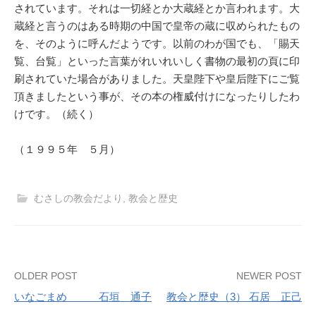
されています。それは一切経とか大蔵経とか言われます。大
蔵経と言うのはある時期の中国で皇帝の蔵に収められたもの
を、そのように呼んだようです。以前のわが国でも、「賜天
覧、台覧」といった言葉がれいれいしく書物の最初の頁に印
刷されていた場合がありました。天皇陛下や皇后陛下にご覧
頂きましたという事が、その本の権威付けになったりしたわ
けです。（続く）
（１９９５年 ５月）
むさしの教会だより
,
教会と歴史
Post
OLDER POST
NEWER POST
いなごまめ 石垣 通子
教会と歴史（3） 石居 正己
navigation