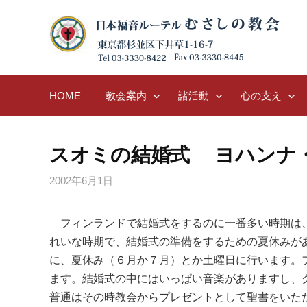
Skip
to
content
HOME
教会案内
諸活動
心の支え
スオミの結婚式 ヨハンナ
2002年6月1日
フィンランドで結婚式をするのに一番多い時期は、夏
れいな時期で、結婚式の準備をするための夏休みが
に、夏休み（６月か７月）とか土曜日に行います。
ます。結婚式の中にはいっぱい音楽がありますし、
普通はその時教会からプレゼントとして聖書をいた