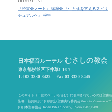
Post
OLDER POST
「読書会ノート」 講演会 『生と死を支えるスピリ
navigation
チュアルケ』 報告
むさしの教会
日本福音ルーテル
東京都杉並区下井草1-16-7
Tel 03-3330-8422
Fax 03-3330-8445
このサイト（下位のページを含む）に引用されているのは聖書
聖書 新共同訳：(c)共同訳聖書実行委員会
Executive Committee of T
(c)日本聖書協会 Japan Bible Society, Tokyo 1987,1988