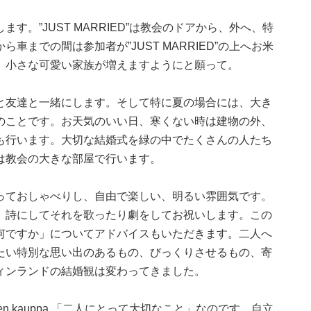
。”JUST MARRIED”は教会のドアから、外へ、特
までの間は参加者が”JUST MARRIED”の上へお米
、小さな可愛い家族が増えますようにと願って。
友達と一緒にします。そして特に夏の場合には、大き
のことです。お天気のいい日、寒くない時は建物の外、
も行います。大切な結婚式を緑の中でたくさんの人たち
は教会の大きな部屋で行います。
ておしゃべりし、自由で楽しい、明るい雰囲気です。
、詩にしてそれを歌ったり劇をしてお祝いします。この
何ですか」についてアドバイスもいただきます。二人へ
たい特別な思い出のあるもの、びっくりさせるもの、寄
ィンランドの結婚観は変わってきました。
 kauppa 「二人にとって大切なこと」なのです。自立