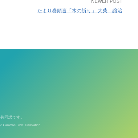
NEWER POST
たより巻頭言「木の祈り」 大柴 譲治
新共同訳です。
he Common Bible Translation