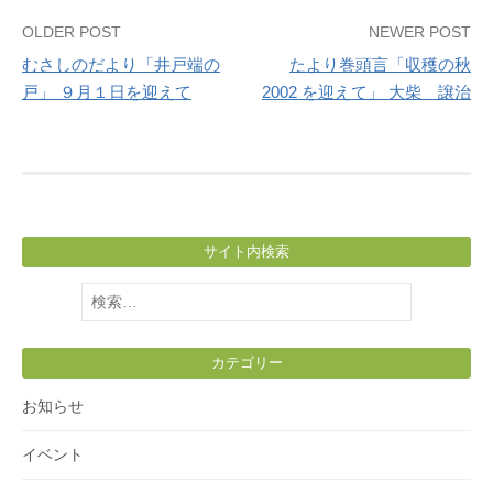
Post
OLDER POST
NEWER POST
むさしのだより「井戸端の
たより巻頭言「収穫の秋
navigation
戸」 ９月１日を迎えて
2002 を迎えて」 大柴 譲治
サイト内検索
検
索:
カテゴリー
お知らせ
イベント