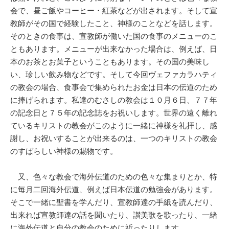
会で、昼ご飯やコーヒー・紅茶などが出されます。そして宣
教師がその国で経験したこと、神様のことなどを話します。
そのときの食事は、宣教師が働いた国の食事のメニューのこ
ともあります。メニューが出来なかった場合は、例えば、日
本のお茶とお菓子ということもあります。その国の美味し
い、珍しい飲み物などです。そして今回ヴェファカラハティ
の教会の場合、食事会で集められたお金は日本の伝道のため
に捧げられます。私達のむさしの教会は１０月６日、７７年
の記念日と７５年の記念誌をお祝いします。世界の遠く離れ
ているキリストの教会がこのように一緒に神様を礼拝し、感
謝し、お祝いすることが出来るのは、一つのキリストの教会
のすばらしい神様の賜物です。
又、色々な教会で海外伝道のための色々な集まりとか、特
に毎月二回海外伝道、例えば日本伝道の勉強会があります。
そこで一緒に聖書を学んだり、宣教師達の手紙を読んだり、
出来れば宣教師達の話を聞いたり、讃美歌を歌ったり、一緒
に海外伝道と自分の教会のために祈ったりします。