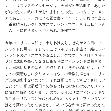
く、クリスマスのメッセージは「今日ダビデの町で、あなた
がたのために救い主がお生まれになった。この方こそ主メシ
アである。」（ルカによる福音書２：１１）。それは本当に
一番素晴らしいクリスマスプレゼントです。それは私たち皆
一人一人に神さまから与えられた賜物です。
今年のクリスマス私は、申しわけありませんが２３日にフィ
ンランドに帰り、そしてそこで６年ぶりに家族と一緒にフィ
ンランドのクリスマスを過ごしたいのです。２３日１２時３
０分に成田を発って２３日夜８時にフィンランドに着きま
す。日本に戻るのは６月の終りです。そのために私は、むさ
しのの素晴らしいクリスマスイウ゛の音楽礼拝とキャロリン
グに参加出来ないのです。それは私にとってすごくさびしい
ことです。私は最近日本の教会と特にむさしののクリスマス
に慣れて好きになりましたので、６年ぶりにフィンランドで
過ごすクリスマスに実は少し心配があります。フィンランド
はどう変わったかなぁとか、いろいろな習慣は変わったかな
ぁとか、そして、今両親が住んでいる所で私は初めてクリス