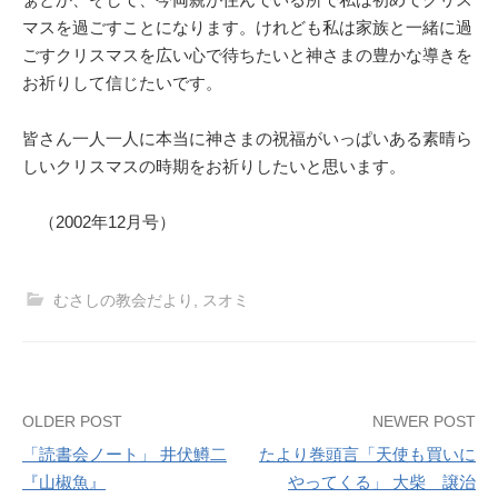
マスを過ごすことになります。けれども私は家族と一緒に過
ごすクリスマスを広い心で待ちたいと神さまの豊かな導きを
お祈りして信じたいです。
皆さん一人一人に本当に神さまの祝福がいっぱいある素晴ら
しいクリスマスの時期をお祈りしたいと思います。
（2002年12月号）
むさしの教会だより
,
スオミ
Post
OLDER POST
NEWER POST
「読書会ノート」 井伏鱒二
たより巻頭言「天使も買いに
navigation
『山椒魚』
やってくる」 大柴 譲治