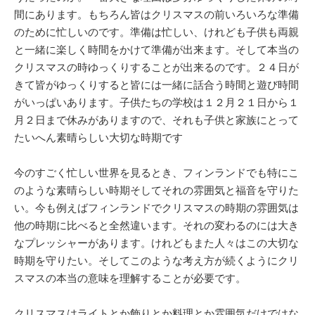
間にあります。もちろん皆はクリスマスの前いろいろな準備
のために忙しいのです。準備は忙しい、けれども子供も両親
と一緒に楽しく時間をかけて準備が出来ます。そして本当の
クリスマスの時ゆっくりすることが出来るのです。２４日が
きて皆がゆっくりすると皆には一緒に話合う時間と遊び時間
がいっぱいあります。子供たちの学校は１２月２１日から１
月２日まで休みがありますので、それも子供と家族にとって
たいへん素晴らしい大切な時期です
今のすごく忙しい世界を見るとき、フィンランドでも特にこ
のような素晴らしい時期そしてそれの雰囲気と福音を守りた
い。今も例えばフィンランドでクリスマスの時期の雰囲気は
他の時期に比べると全然違います。それの変わるのには大き
なプレッシャーがあります。けれどもまた人々はこの大切な
時期を守りたい。そしてこのような考え方が続くようにクリ
スマスの本当の意味を理解することが必要です。
クリスマスはライトとか飾りとか料理とか雰囲気だけではな