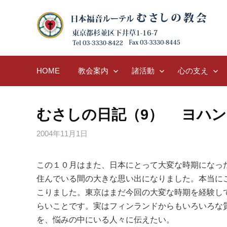
Skip
to
content
HOME
教会案内
諸活動
心の支え
むさしの日記（9） ヨハ
2004年11月1日
この１０月はまた、日本にとって大変な時期になっ
住んでいる間の大きな思い出になりました。本当に
こりました。東京はまだ今回の大変な時期を経験し
らいことです。実はフィンランドからもいろいろな質
を、悩みの中にいる人々に伝えたい。