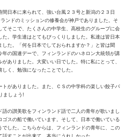
時間日本に来られて、強い台風２３号と新潟の２３日
ンランドのミッションの修養会が神戸でありました。そ
してそこで、たくさんの中学生、高校生のグループに会
した。学生達はとてもびっくりしました。私達は皆日本
ました。「何を日本でしておられますか？」と皆は聞
今年の国連デーで、フィンランドのハネロン大統領が講
ルがありました。大変いい日でした。特に私にとって、
嬉しく、勉強になったことでした。
ートがありました。また、ＣＳの中学科の楽しい餃子パ
りましょう!
ド語の讃美歌をフィンランド語で二人の青年が歌いまし
ロゴスの船で働いています。そして、日本で働いている
うでした。こちらからは、フィンランドの青年に、この
て話すことが出来て、本当にうれしかった。