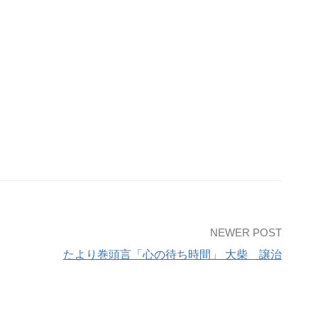
NEWER POST
たより巻頭言「心の待ち時間」 大柴 譲治