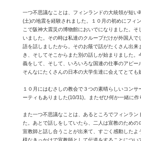
一つ不思議なことは、フィンランドの大統領が短い
(土)の地震を経験されました。１０月の初めにフィ
こで阪神大震災の博物館においでになりました。そ
いました。その時は私達のクループだけが外国人で
語を話しましたから。そのお蔭で話がたくさん出来
き、そしてそこからまた別の話しが始まりました。
義をして、そして、いろいろな国連の仕事のアピー
そんなにたくさんの日本の大学生達に会えてとても
１０月にはむさしの教会で３つの素晴らしいコンサ
ーティもありました(10/31)。またぜひ何か一緒に作
また一つ不思議なことは、あるところでフィンラン
た。あとで話しをしていたら、二人は宣教のための
宣教師と話し合うことが出来て、すごく感動したよ
様なきっかけで宣教師として伝道をすることについ