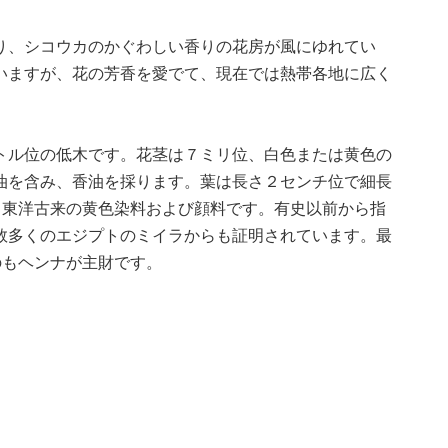
、シコウカのかぐわしい香りの花房が風にゆれてい
いますが、花の芳香を愛でて、現在では熱帯各地に広く
ル位の低木です。花茎は７ミリ位、白色または黄色の
油を含み、香油を採ります。葉は長さ２センチ位で細長
。東洋古来の黄色染料および顔料です。有史以前から指
数多くのエジプトのミイラからも証明されています。最
のもヘンナが主財です。