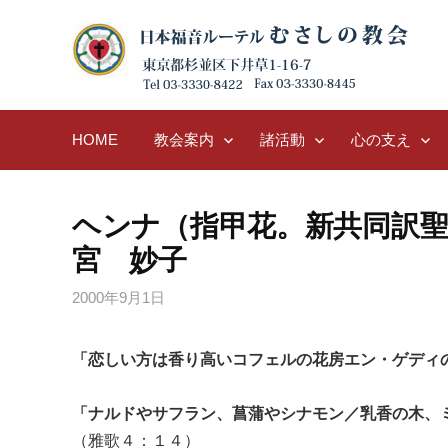
Skip
to
content
HOME
教会案内
諸活動
心の支え
ヘンナ（指甲花。新共同
宮 妙子
2000年9月1日
「恋しい方は香り高いコフェルの花房エン・ゲディ
「ナルドやサフラン、菖蒲やシナモン／乳香の木、
（雅歌４：１４）