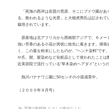
「死海の西岸は岩質の荒原、そこにブドウ園があり
る。救われるような光景」と大槻虎男氏は記されて
栽培されています。
原産地は北アフリカから西南部アジアで、６メート
強い芳香のある小花が房状に枝先に着きます。揮発
く、この葉を粉末にしたものが、“ヘンナ染料”です
や爪、髭、髪染めなど化粧品として使われたことは
近美容院で流行っている“草木染めヘアダイ”という
熱川バナナワニ園に50センチの小苗成育中。
（２０００年９月号）
聖書の動植物
,
むさしの教会だより