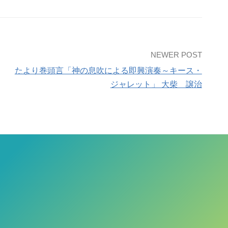
NEWER POST
たより巻頭言「神の息吹による即興演奏～キース・
ジャレット」 大柴 譲治