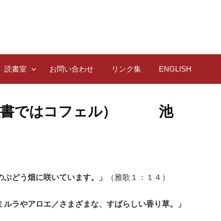
読書室
お問い合わせ
リンク集
ENGLISH
訳聖書ではコフェル） 池
のぶどう畑に咲いています。」
（雅歌１：１４）
ミルラやアロエ／さまざまな、すばらしい香り草。」