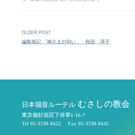
Post
OLDER POST
編集後記 「神さまの匂い」 秋田 淳子
navigation
むさしの教会
日本福音ルーテル
東京都杉並区下井草1-16-7
Tel 03-3330-8422
Fax 03-3330-8445